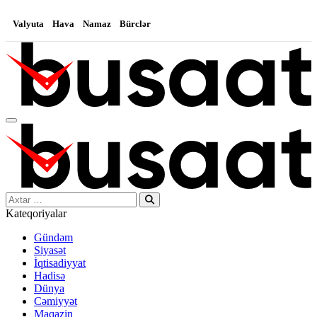
Valyuta
Hava
Namaz
Bürclər
Search…
Kateqoriyalar
Gündəm
Siyasət
İqtisadiyyat
Hadisə
Dünya
Cəmiyyət
Maqazin