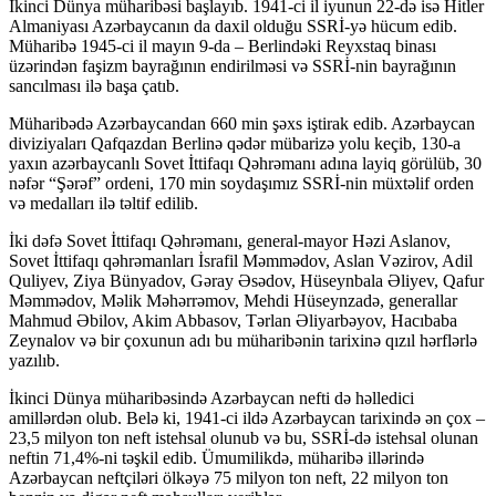
İkinci Dünya müharibəsi başlayıb. 1941-ci il iyunun 22-də isə Hitler
Almaniyası Azərbaycanın da daxil olduğu SSRİ-yə hücum edib.
Müharibə 1945-ci il mayın 9-da – Berlindəki Reyxstaq binası
üzərindən faşizm bayrağının endirilməsi və SSRİ-nin bayrağının
sancılması ilə başa çatıb.
Müharibədə Azərbaycandan 660 min şəxs iştirak edib. Azərbaycan
diviziyaları Qafqazdan Berlinə qədər mübarizə yolu keçib, 130-a
yaxın azərbaycanlı Sovet İttifaqı Qəhrəmanı adına layiq görülüb, 30
nəfər “Şərəf” ordeni, 170 min soydaşımız SSRİ-nin müxtəlif orden
və medalları ilə təltif edilib.
İki dəfə Sovet İttifaqı Qəhrəmanı, general-mayor Həzi Aslanov,
Sovet İttifaqı qəhrəmanları İsrafil Məmmədov, Aslan Vəzirov, Adil
Quliyev, Ziya Bünyadov, Gəray Əsədov, Hüseynbala Əliyev, Qafur
Məmmədov, Məlik Məhərrəmov, Mehdi Hüseynzadə, generallar
Mahmud Əbilov, Akim Abbasov, Tərlan Əliyarbəyov, Hacıbaba
Zeynalov və bir çoxunun adı bu müharibənin tarixinə qızıl hərflərlə
yazılıb.
İkinci Dünya müharibəsində Azərbaycan nefti də həlledici
amillərdən olub. Belə ki, 1941-ci ildə Azərbaycan tarixində ən çox –
23,5 milyon ton neft istehsal olunub və bu, SSRİ-də istehsal olunan
neftin 71,4%-ni təşkil edib. Ümumilikdə, müharibə illərində
Azərbaycan neftçiləri ölkəyə 75 milyon ton neft, 22 milyon ton