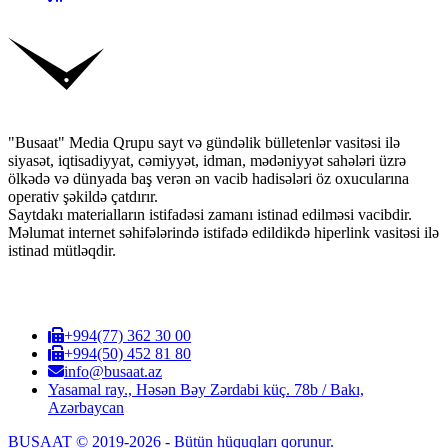
"Busaat" Media Qrupu sayt və gündəlik bülletenlər vasitəsi ilə
siyasət, iqtisadiyyat, cəmiyyət, idman, mədəniyyət sahələri üzrə
ölkədə və dünyada baş verən ən vacib hadisələri öz oxucularına
operativ şəkildə çatdırır.
Saytdakı materialların istifadəsi zamanı istinad edilməsi vacibdir.
Məlumat internet səhifələrində istifadə edildikdə hiperlink vasitəsi ilə
istinad mütləqdir.
+994(77) 362 30 00
+994(50) 452 81 80
info@busaat.az
Yasamal ray., Həsən Bəy Zərdabi küç. 78b / Bakı,
Azərbaycan
BUSAAT © 2019-2026 - Bütün hüquqları qorunur.