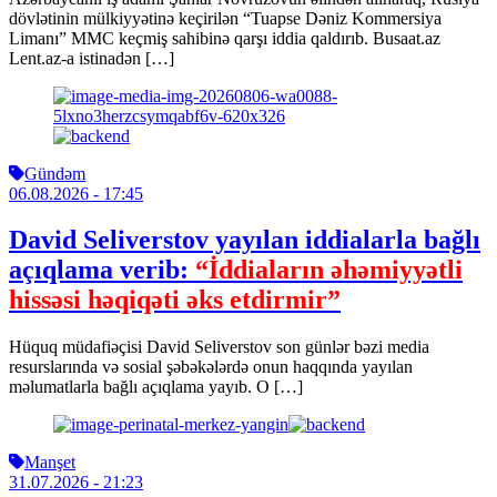
dövlətinin mülkiyyətinə keçirilən “Tuapse Dəniz Kommersiya
Limanı” MMC keçmiş sahibinə qarşı iddia qaldırıb. Busaat.az
Lent.az-a istinadən […]
Gündəm
06.08.2026
- 17:45
David Seliverstov yayılan iddialarla bağlı
açıqlama verib:
“İddiaların əhəmiyyətli
hissəsi həqiqəti əks etdirmir”
Hüquq müdafiəçisi David Seliverstov son günlər bəzi media
resurslarında və sosial şəbəkələrdə onun haqqında yayılan
məlumatlarla bağlı açıqlama yayıb. O […]
Manşet
31.07.2026
- 21:23