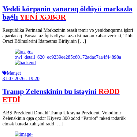
Yeddi körpənin yanaraq öldüyü mərkəzlə
bağlı
YENİ XƏBƏR
Respublika Perinatal Mərkəzinin əsaslı təmir və yenidənqurma işləri
aparılacaq. Busaat.az İqtisadiyyat.az-a istinadən xəbər verir ki, Tibbi
Ərazi Bölmələrini İdarəetmə Birliyinin […]
Manşet
31.07.2026
- 19:20
Tramp Zelenskinin bu istəyini
RƏDD
ETDİ
ABŞ Prezidenti Donald Tramp Ukrayna Prezidenti Volodimir
Zelenskinin qışa qədər Kiyevə 300 ədəd “Patriot” raketi tədarük
etmək barədə xahişini rədd […]