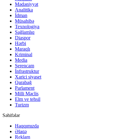
Mədəniyyət
Analitika
İdman
Müsahibə
Texnologiya
Sağlamlıq
Diaspor
Hərbi
Maraqlı
Kriminal
Media
Serencam
İnfrastruktur
Xarici siyaset
Qarabağ
Parlament
Milli Məclis
Elm ve tehsil
Turizm
Səhifələr
Haqqımızda
Əlaqə
Reklam