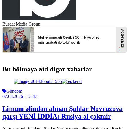
Busaat Media Group
Bu bölməyə aid digər xəbərlər
Gündəm
07.08.2026
- 13:47
Limanı əlindən alınan Şahlar Novruzova
qarşı YENİ İDDİA: Rusiya əl çəkmir
Azərbaycanlı iş adamı Şahlar Novruzovun əlindən alınaraq, Rusiya