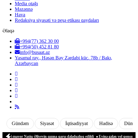
Media otağı
Məzənnə
Hava
Redaksiya siyasəti və peşə etikası qaydaları
Əlaqə
+994(77) 362 30 00
+994(50) 452 81 80
info@busaat.az
Yasamal ray., Həsən Bəy Zərdabi küç. 78b / Bakı,
Azərbaycan
Gündəm
Siyasət
İqtisadiyyat
Hadisə
Dünya
-mayor Natiq Əliyevin qızına qarşı dələduzluq edildi
Evinə gələn yol qonşusu tərəf