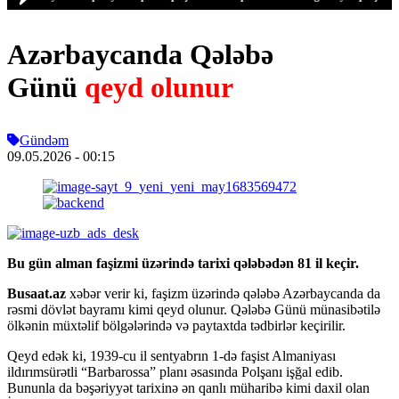
Azərbaycanda Qələbə
Günü
qeyd olunur
Gündəm
09.05.2026
- 00:15
Bu gün alman faşizmi üzərində tarixi qələbədən 81 il keçir.
Busaat.az
xəbər verir ki, faşizm üzərində qələbə Azərbaycanda da
rəsmi dövlət bayramı kimi qeyd olunur. Qələbə Günü münasibətilə
ölkənin müxtəlif bölgələrində və paytaxtda tədbirlər keçirilir.
Qeyd edək ki, 1939-cu il sentyabrın 1-də faşist Almaniyası
ildırımsürətli “Barbarossa” planı əsasında Polşanı işğal edib.
Bununla da bəşəriyyət tarixinə ən qanlı müharibə kimi daxil olan