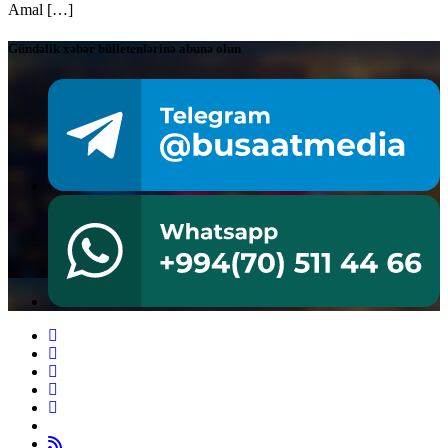
Amal […]
Gündəlik xəbər bülletenlərinə abunə olun