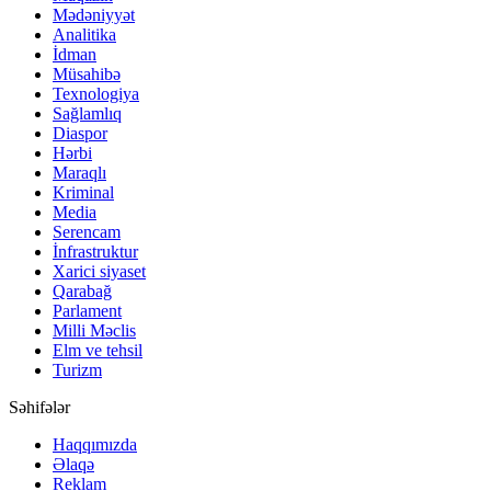
Mədəniyyət
Analitika
İdman
Müsahibə
Texnologiya
Sağlamlıq
Diaspor
Hərbi
Maraqlı
Kriminal
Media
Serencam
İnfrastruktur
Xarici siyaset
Qarabağ
Parlament
Milli Məclis
Elm ve tehsil
Turizm
Səhifələr
Haqqımızda
Əlaqə
Reklam