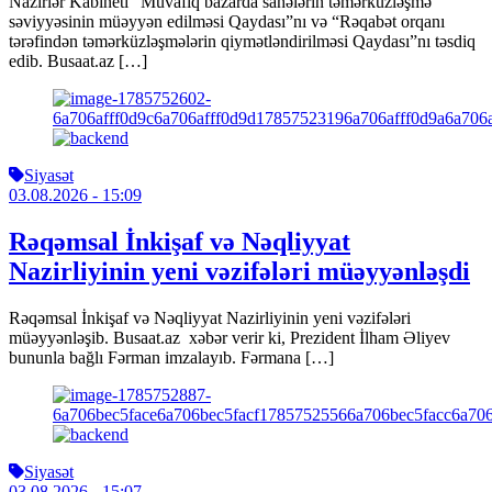
Nazirlər Kabineti “Müvafiq bazarda sahələrin təmərküzləşmə
səviyyəsinin müəyyən edilməsi Qaydası”nı və “Rəqabət orqanı
tərəfindən təmərküzləşmələrin qiymətləndirilməsi Qaydası”nı təsdiq
edib. Busaat.az […]
Siyasət
03.08.2026
- 15:09
Rəqəmsal İnkişaf və Nəqliyyat
Nazirliyinin yeni vəzifələri müəyyənləşdi
Rəqəmsal İnkişaf və Nəqliyyat Nazirliyinin yeni vəzifələri
müəyyənləşib. Busaat.az xəbər verir ki, Prezident İlham Əliyev
bununla bağlı Fərman imzalayıb. Fərmana […]
Siyasət
03.08.2026
- 15:07