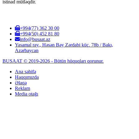
istinad mütləqdir.
+994(77) 362 30 00
+994(50) 452 81 80
info@busaat.az
Yasamal ray., Həsən Bəy Zərdabi küç. 78b / Bakı,
Azərbaycan
BUSAAT © 2019-2026 - Bütün hüquqları qorunur.
Ana səhifə
Haqqımızda
Əlaqə
Reklam
Media otağı