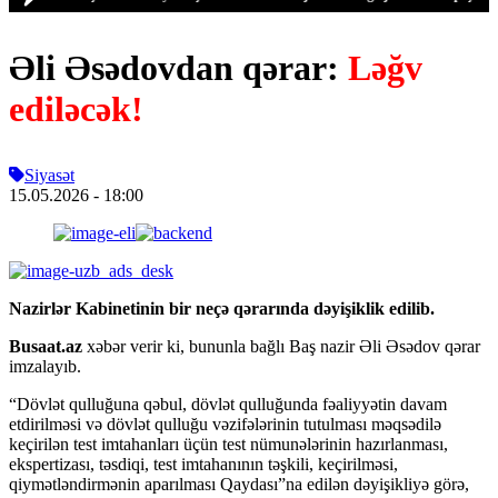
Əli Əsədovdan qərar:
Ləğv
ediləcək!
Siyasət
15.05.2026
- 18:00
Nazirlər Kabinetinin bir neçə qərarında dəyişiklik edilib.
Busaat.az
xəbər verir ki, bununla bağlı Baş nazir Əli Əsədov qərar
imzalayıb.
“Dövlət qulluğuna qəbul, dövlət qulluğunda fəaliyyətin davam
etdirilməsi və dövlət qulluğu vəzifələrinin tutulması məqsədilə
keçirilən test imtahanları üçün test nümunələrinin hazırlanması,
ekspertizası, təsdiqi, test imtahanının təşkili, keçirilməsi,
qiymətləndirmənin aparılması Qaydası”na edilən dəyişikliyə görə,