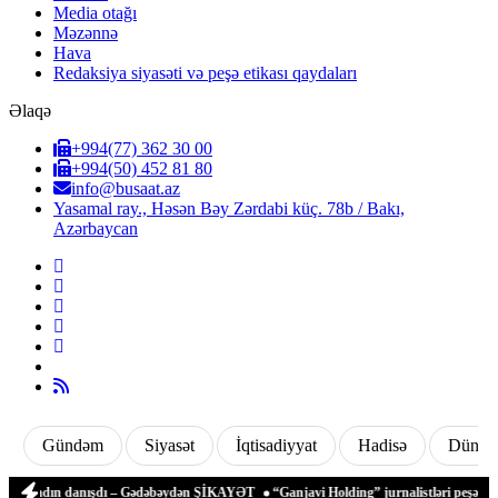
Media otağı
Məzənnə
Hava
Redaksiya siyasəti və peşə etikası qaydaları
Əlaqə
+994(77) 362 30 00
+994(50) 452 81 80
info@busaat.az
Yasamal ray., Həsən Bəy Zərdabi küç. 78b / Bakı,
Azərbaycan
Gündəm
Siyasət
İqtisadiyyat
Hadisə
Dünya
ən qadın danışdı – Gədəbəydən ŞİKAYƏT
“Ganjavi Holding” jurnalistləri peşə bayram