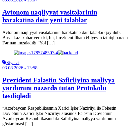
Avtonom nəqliyyat vasitələrinin
hərəkətinə dair yeni tələblər
Avtonom nəqliyyat vasitələrinin hərəkətinə dair tələblər qoyulub.
Busaat.az xəbər verir ki, bu, Prezident İlham Əliyevin tətbiqi barədə
Fərman imzaladığı “Yol […]
Siyasət
03.08.2026
- 13:58
Prezident Fələstin Səfirliyinə maliyyə
yardımını nəzərdə tutan Protokolu
təsdiqlədi
“Azərbaycan Respublikasının Xarici İşlər Nazirliyi ilə Fələstin
Dövlətinin Xarici İşlər Nazirliyi arasında Fələstin Dövlətinin
Azərbaycan Respublikasındakı Səfirliyinə maliyyə yardımının
göstərilməsi […]