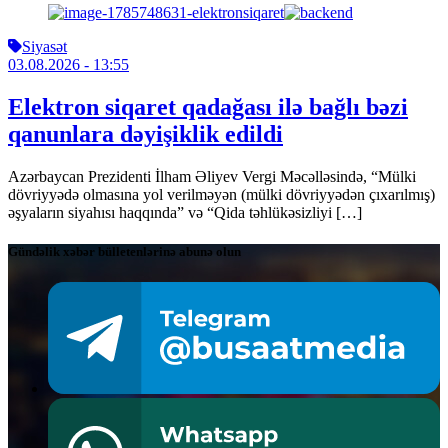
Siyasət
03.08.2026
- 13:55
Elektron siqaret qadağası ilə bağlı bəzi
qanunlara dəyişiklik edildi
Azərbaycan Prezidenti İlham Əliyev Vergi Məcəlləsində, “Mülki
dövriyyədə olmasına yol verilməyən (mülki dövriyyədən çıxarılmış)
əşyaların siyahısı haqqında” və “Qida təhlükəsizliyi […]
Gündəlik xəbər bülletenlərinə abunə olun