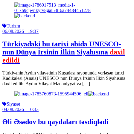
Turizm
06.08.2026
- 19:37
Türkiyədəki bu tarixi abidə UNESCO-
nun Dünya İrsinin İlkin Siyahısına
daxil
edildi
Türkiyənin Aydın vilayətinin Kuşadası rayonunda yerləşən tarixi
Kadıkalesi (Anaia) UNESCO-nun Dünya İrsinin İlkin Siyahısına
daxil edilib. Aydın Vilayət Mədəniyyət və […]
Siyasət
04.08.2026
- 10:33
Əli Əsədov bu qaydaları təsdiqlədi