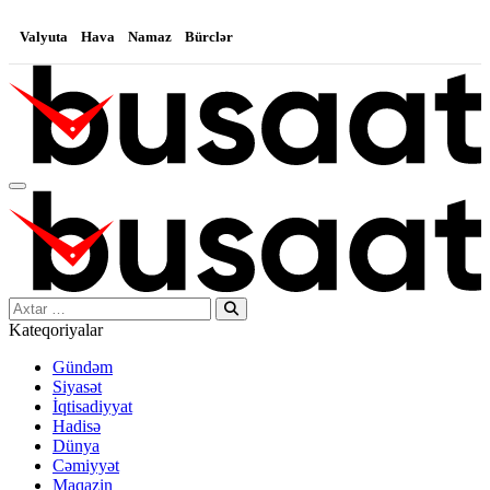
Valyuta
Hava
Namaz
Bürclər
Search…
Kateqoriyalar
Gündəm
Siyasət
İqtisadiyyat
Hadisə
Dünya
Cəmiyyət
Maqazin