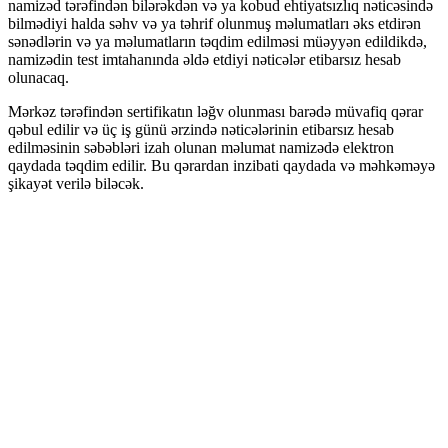
namizəd tərəfindən bilərəkdən və ya kobud ehtiyatsızlıq nəticəsində
bilmədiyi halda səhv və ya təhrif olunmuş məlumatları əks etdirən
sənədlərin və ya məlumatların təqdim edilməsi müəyyən edildikdə,
namizədin test imtahanında əldə etdiyi nəticələr etibarsız hesab
olunacaq.
Mərkəz tərəfindən sertifikatın ləğv olunması barədə müvafiq qərar
qəbul edilir və üç iş günü ərzində nəticələrinin etibarsız hesab
edilməsinin səbəbləri izah olunan məlumat namizədə elektron
qaydada təqdim edilir. Bu qərardan inzibati qaydada və məhkəməyə
şikayət verilə biləcək.