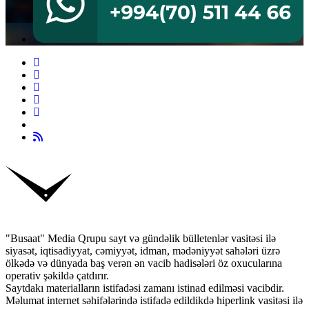
"Busaat" Media Qrupu sayt və gündəlik bülletenlər vasitəsi ilə
siyasət, iqtisadiyyat, cəmiyyət, idman, mədəniyyət sahələri üzrə
ölkədə və dünyada baş verən ən vacib hadisələri öz oxucularına
operativ şəkildə çatdırır.
Saytdakı materialların istifadəsi zamanı istinad edilməsi vacibdir.
Məlumat internet səhifələrində istifadə edildikdə hiperlink vasitəsi ilə