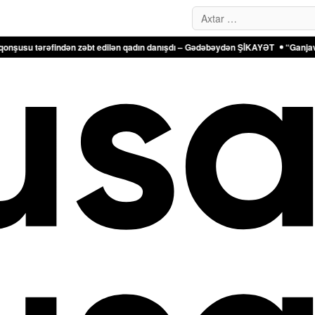
Search…
ndən zəbt edilən qadın danışdı – Gədəbəydən ŞİKAYƏT
“Ganjavi Holding” jurn