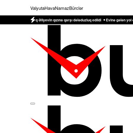
Valyuta
Hava
Namaz
Bürclər
Natiq Əliyevin qızına qarşı dələduzluq edildi
Evinə gələn yol qonşusu tərəfi