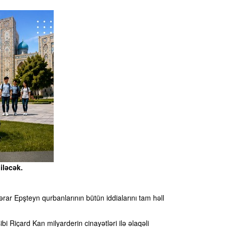
iləcək.
rar Epşteyn qurbanlarının bütün iddialarını tam həll
i Riçard Kan milyarderin cinayətləri ilə əlaqəli