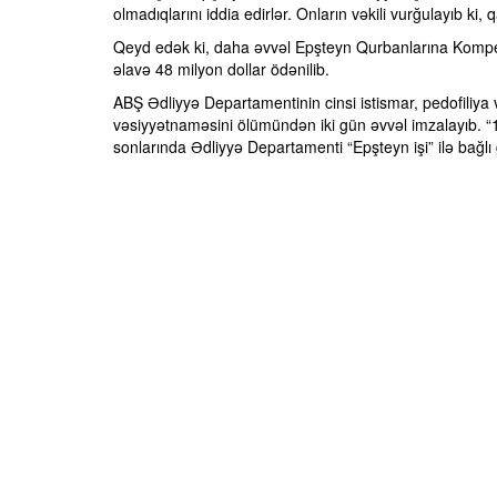
olmadıqlarını iddia edirlər. Onların vəkili vurğulayıb ki
Qeyd edək ki, daha əvvəl Epşteyn Qurbanlarına Kompensa
əlavə 48 milyon dollar ödənilib.
ABŞ Ədliyyə Departamentinin cinsi istismar, pedofiliya 
vəsiyyətnaməsini ölümündən iki gün əvvəl imzalayıb. “1
sonlarında Ədliyyə Departamenti “Epşteyn işi” ilə bağlı 