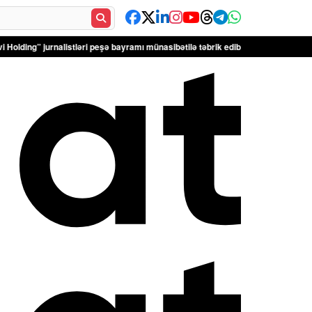
alistləri peşə bayramı münasibətilə təbrik edib – FOTOLAR
Türkiyə Antalyada