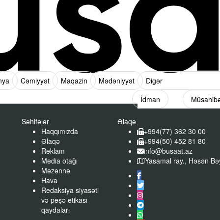
nya
Cəmiyyət
Maqazin
Mədəniyyət
Digər
İdman
Müsahib
Səhifələr
Əlaqə
Haqqımızda
+994(77) 362 30 00
Əlaqə
+994(50) 452 81 80
Reklam
info@busaat.az
Media otağı
Yasamal ray., Həsən Bəy
Məzənnə
Hava
Redaksiya siyasəti
və peşə etikası
qaydaları