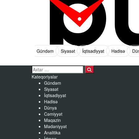
Gündəm
Siyasət
İqtisadiyyat
Hadisə
Dü
Search…
Kateqoriyalar
Gündəm
Siyasət
İqtisadiyyat
Hadisə
Dünya
Cəmiyyət
Maqazin
Mədəniyyət
Analitika
İdman