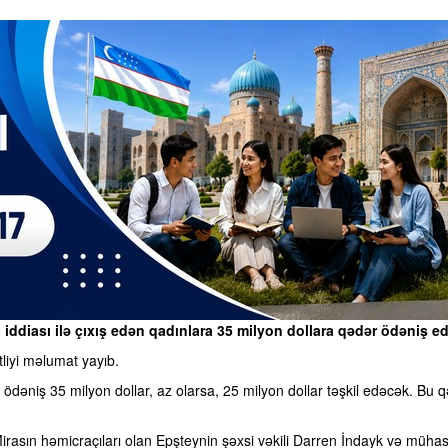
q iddiası ilə çıxış edən qadınlara 35 milyon dollara qədər ödəniş ed
liyi məlumat yayıb.
dəniş 35 milyon dollar, az olarsa, 25 milyon dollar təşkil edəcək. Bu qə
rasın həmicraçıları olan Epşteynin şəxsi vəkili Darren İndayk və mühasib