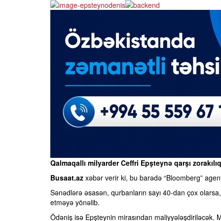
Qalmaqallı milyarder Ceffri Epşteynə qarşı zorakılı
Busaat.az
xəbər verir ki, bu barədə “Bloomberg” agent
Sənədlərə əsasən, qurbanların sayı 40-dan çox olarsa, ö
etməyə yönəlib.
Ödəniş isə Epşteynin mirasından maliyyələşdiriləcək. Mi