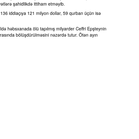
ayətlərə şahidlikdə ittiham etməyib.
136 iddiaçıya 121 milyon dollar, 59 qurban üçün isə
ildə həbsxanada ölü tapılmış milyarder Ceffri Epşteynin
arasında bölüşdürülməsini nəzərdə tutur. Ötən ayın