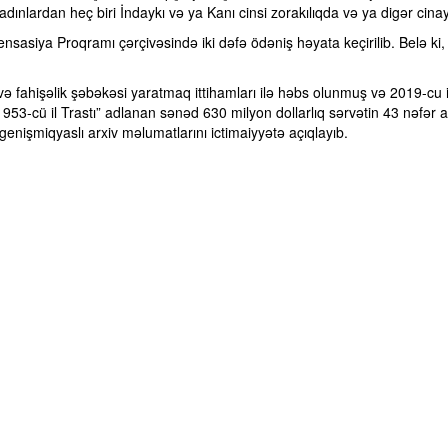
, qadınlardan heç biri İndaykı və ya Kanı cinsi zorakılıqda və ya digər cin
siya Proqramı çərçivəsində iki dəfə ödəniş həyata keçirilib. Belə ki, 
və fahişəlik şəbəkəsi yaratmaq ittihamları ilə həbs olunmuş və 2019-cu 
953-cü il Trastı” adlanan sənəd 630 milyon dollarlıq sərvətin 43 nəfər 
genişmiqyaslı arxiv məlumatlarını ictimaiyyətə açıqlayıb.