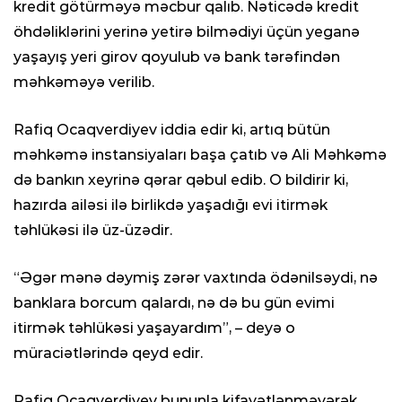
kredit götürməyə məcbur qalıb. Nəticədə kredit
öhdəliklərini yerinə yetirə bilmədiyi üçün yeganə
yaşayış yeri girov qoyulub və bank tərəfindən
məhkəməyə verilib.
Rafiq Ocaqverdiyev iddia edir ki, artıq bütün
məhkəmə instansiyaları başa çatıb və Ali Məhkəmə
də bankın xeyrinə qərar qəbul edib. O bildirir ki,
hazırda ailəsi ilə birlikdə yaşadığı evi itirmək
təhlükəsi ilə üz-üzədir.
“Əgər mənə dəymiş zərər vaxtında ödənilsəydi, nə
banklara borcum qalardı, nə də bu gün evimi
itirmək təhlükəsi yaşayardım”, – deyə o
müraciətlərində qeyd edir.
Rafiq Ocaqverdiyev bununla kifayətlənməyərək