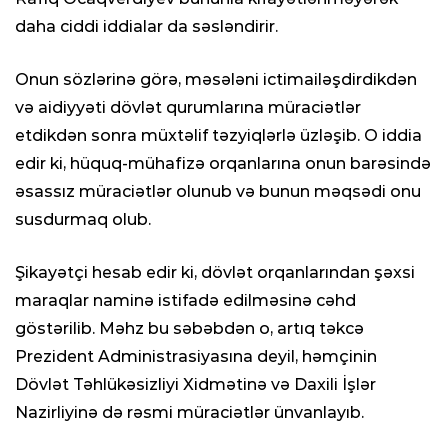
daha ciddi iddialar da səsləndirir.
Onun sözlərinə görə, məsələni ictimailəşdirdikdən
və aidiyyəti dövlət qurumlarına müraciətlər
etdikdən sonra müxtəlif təzyiqlərlə üzləşib. O iddia
edir ki, hüquq-mühafizə orqanlarına onun barəsində
əsassız müraciətlər olunub və bunun məqsədi onu
susdurmaq olub.
Şikayətçi hesab edir ki, dövlət orqanlarından şəxsi
maraqlar naminə istifadə edilməsinə cəhd
göstərilib. Məhz bu səbəbdən o, artıq təkcə
Prezident Administrasiyasına deyil, həmçinin
Dövlət Təhlükəsizliyi Xidmətinə və Daxili İşlər
Nazirliyinə də rəsmi müraciətlər ünvanlayıb.