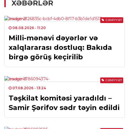
XƏBƏRLƏR
CƏMIYYƏT
08.08.2026
- 11:20
Milli-mənəvi dəyərlər və
xalqlararası dostluq: Bakıda
birgə görüş keçirilib
CƏMIYYƏT
07.08.2026
- 13:24
Təşkilat komitəsi yaradıldı –
Samir Şərifov sədr təyin edildi