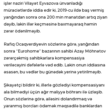
işlər naziri Vilayət Eyvazova ünvanladığı
müraciətlərdə iddia edir ki, 2019-cu ildə baş vermiş
yanğından sonra ona 200 min manatdan artıq ziyan
dəyib, lakin illər keçməsinə baxmayaraq həmin
zərər ödənilməyib.
Rafiq Ocaqverdiyevin sözlərinə görə, yanğından
sonra “Eurohome” bazarının sahibi Azay Möhnətov
zərərçəkmiş sahibkarlara kompensasiya
veriləcəyini dəfələrlə vəd edib. Lakin onun iddiasına
əsasən, bu vədlər bu günədək yerinə yetirilməyib.
Şikayətçi bildirir ki, illərlə gözlədiyi kompensasiyanı
ala bilmədiyi üçün ağır maliyyə böhranı ilə üzləşib.
Onun sözlərinə görə, ailəsini dolandırmaq və
yaranmış borcları ödəmək məqsədilə banklardan