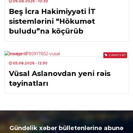
06.08.2026
- 10:30
Beş İcra Hakimiyyəti İT
sistemlərini “Hökumət
buludu”na köçürüb
CƏMIYYƏT
05.08.2026
- 12:30
Vüsal Aslanovdan yeni rəis
təyinatları
Gündəlik xəbər bülletenlərinə abunə