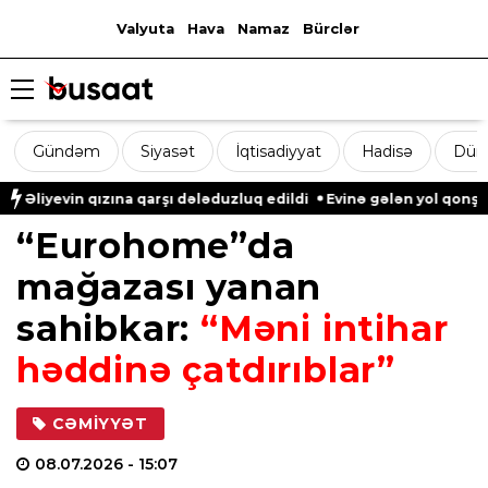
Valyuta
Hava
Namaz
Bürclər
Gündəm
Siyasət
İqtisadiyyat
Hadisə
Dün
evin qızına qarşı dələduzluq edildi
Evinə gələn yol qonşusu tər
“Eurohome”da
mağazası yanan
sahibkar:
“Məni intihar
həddinə çatdırıblar”
CƏMIYYƏT
08.07.2026
- 15:07