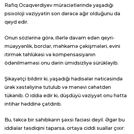
Rafiq Ocaqverdiyev müraciətlərində yaşadığı
psixoloji vəziyyətin son dərəcə ağır olduğunu da
qeyd edir.
Onun sözlərinə görə, illərlə davam edən qeyri-
müəyyənlik, borclar, məhkəmə çəkişmələri, evini
itirmək təhlükəsi və kompensasiyanın
ödənilməməsi onu dərin ümidsizliyə sürükləyib.
Şikayətçi bildirir ki, yaşadığı hadisələr nəticəsində
ürək xəstəliyinə tutulub və mənəvi cəhətdən
tükənib. O iddia edir ki, düşdüyü vəziyyət onu hətta
intihar həddinə çatdırıb.
Bu, təkcə bir sahibkarın şəxsi faciəsi deyil. Əgər bu
iddialar təsdiqini taparsa, ortaya ciddi suallar çıxır: