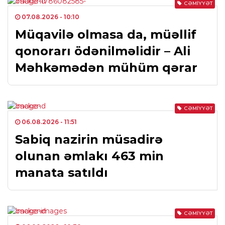
CƏMIYYƏT
07.08.2026
- 10:10
Müqavilə olmasa da, müəllif
qonorarı ödənilməlidir – Ali
Məhkəmədən mühüm qərar
CƏMIYYƏT
06.08.2026
- 11:51
Sabiq nazirin müsadirə
olunan əmlakı 463 min
manata satıldı
CƏMIYYƏT