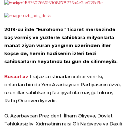
2019-cu ildə “Eurohome” ticarət mərkəzində
baş vermiş və yüzlərlə sahibkara milyonlarla
manat ziyan vuran yanğının üzərindən illər
keçsə də, həmin hadisənin izləri bəzi
sahibkarların həyatında bu gün də silinməyib.
Busaat.az
tiraj.az-a istinadən xəbər verir ki,
onlardan biri də Yeni Azərbaycan Partiyasının üzvü,
uzun illər sahibkarlıq fəaliyyəti ilə məşğul olmuş
Rafiq Ocaqverdiyevdir.
O, Azərbaycan Prezidenti İlham Əliyevə, Dövlət
Təhlükəsizliyi Xidmətinin rəisi Əli Nağıyevə və Daxili