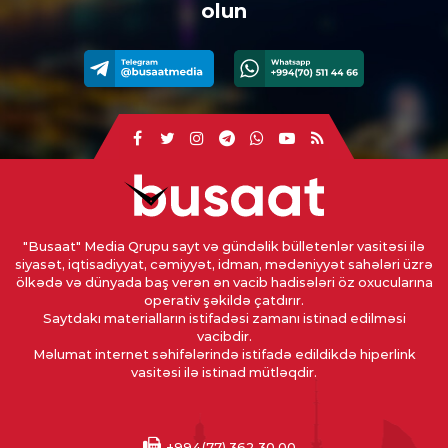
olun
"Busaat" Media Qrupu sayt və gündəlik bülletenlər vasitəsi ilə
siyasət, iqtisadiyyat, cəmiyyət, idman, mədəniyyət sahələri üzrə
ölkədə və dünyada baş verən ən vacib hadisələri öz oxucularına
operativ şəkildə çatdırır.
Saytdakı materialların istifadəsi zamanı istinad edilməsi
vacibdir.
Məlumat internet səhifələrində istifadə edildikdə hiperlink
vasitəsi ilə istinad mütləqdir.
+994(77) 362 30 00