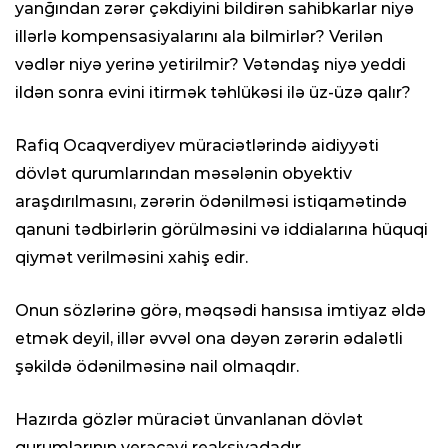
yanğından zərər çəkdiyini bildirən sahibkarlar niyə
illərlə kompensasiyalarını ala bilmirlər? Verilən
vədlər niyə yerinə yetirilmir? Vətəndaş niyə yeddi
ildən sonra evini itirmək təhlükəsi ilə üz-üzə qalır?
Rafiq Ocaqverdiyev müraciətlərində aidiyyəti
dövlət qurumlarından məsələnin obyektiv
araşdırılmasını, zərərin ödənilməsi istiqamətində
qanuni tədbirlərin görülməsini və iddialarına hüquqi
qiymət verilməsini xahiş edir.
Onun sözlərinə görə, məqsədi hansısa imtiyaz əldə
etmək deyil, illər əvvəl ona dəyən zərərin ədalətli
şəkildə ödənilməsinə nail olmaqdır.
Hazırda gözlər müraciət ünvanlanan dövlət
qurumlarının verəcəyi reaksiyadadır.