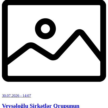
30.07.2026
- 14:07
Veysəloğlu Şirkətlər Qrupunun