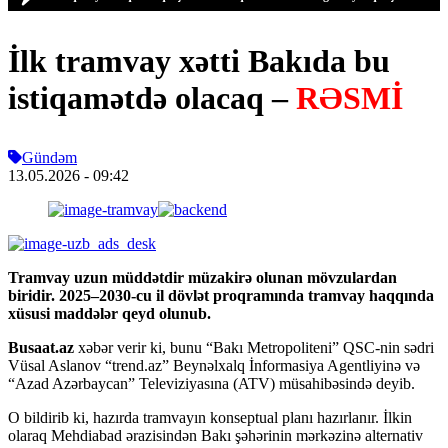
İlk tramvay xətti Bakıda bu
istiqamətdə olacaq –
RƏSMİ
Gündəm
13.05.2026
- 09:42
Tramvay uzun müddətdir müzakirə olunan mövzulardan
biridir. 2025–2030-cu il dövlət proqramında tramvay haqqında
xüsusi maddələr qeyd olunub.
Busaat.az
xəbər verir ki, bunu “Bakı Metropoliteni” QSC-nin sədri
Vüsal Aslanov “trend.az” Beynəlxalq İnformasiya Agentliyinə və
“Azad Azərbaycan” Televiziyasına (ATV) müsahibəsində deyib.
O bildirib ki, hazırda tramvayın konseptual planı hazırlanır. İlkin
olaraq Mehdiabad ərazisindən Bakı şəhərinin mərkəzinə alternativ