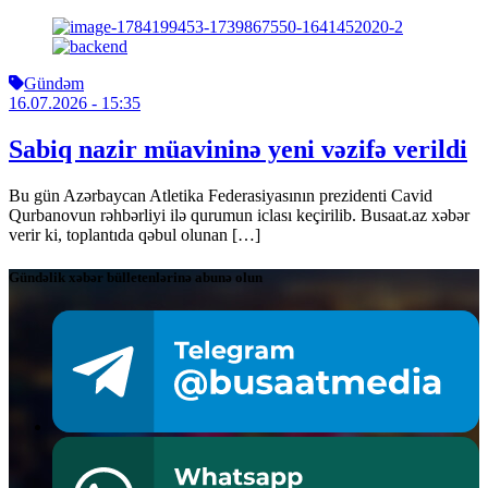
Gündəm
16.07.2026
- 15:35
Sabiq nazir müavininə yeni vəzifə verildi
Bu gün Azərbaycan Atletika Federasiyasının prezidenti Cavid
Qurbanovun rəhbərliyi ilə qurumun iclası keçirilib. Busaat.az xəbər
verir ki, toplantıda qəbul olunan […]
Gündəlik xəbər bülletenlərinə abunə olun