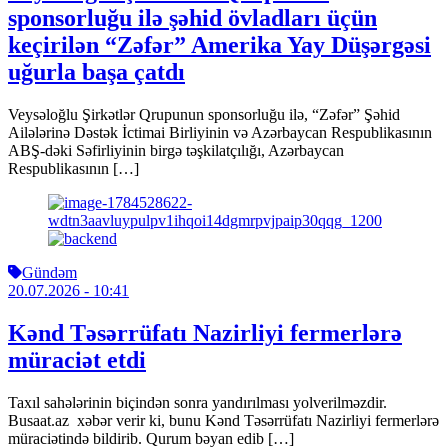
sponsorluğu ilə şəhid övladları üçün
keçirilən “Zəfər” Amerika Yay Düşərgəsi
uğurla başa çatdı
Veysəloğlu Şirkətlər Qrupunun sponsorluğu ilə, “Zəfər” Şəhid
Ailələrinə Dəstək İctimai Birliyinin və Azərbaycan Respublikasının
ABŞ-dəki Səfirliyinin birgə təşkilatçılığı, Azərbaycan
Respublikasının […]
Gündəm
20.07.2026
- 10:41
Kənd Təsərrüfatı Nazirliyi fermerlərə
müraciət etdi
Taxıl sahələrinin biçindən sonra yandırılması yolverilməzdir.
Busaat.az xəbər verir ki, bunu Kənd Təsərrüfatı Nazirliyi fermerlərə
müraciətində bildirib. Qurum bəyan edib […]