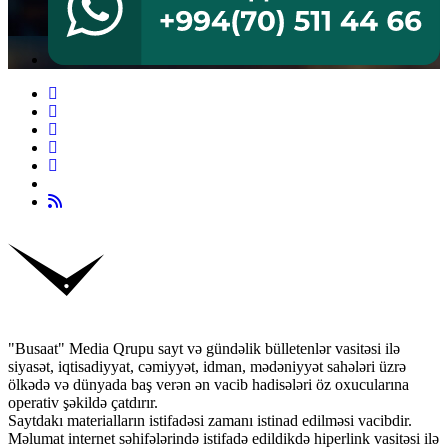
"Busaat" Media Qrupu sayt və gündəlik bülletenlər vasitəsi ilə
siyasət, iqtisadiyyat, cəmiyyət, idman, mədəniyyət sahələri üzrə
ölkədə və dünyada baş verən ən vacib hadisələri öz oxucularına
operativ şəkildə çatdırır.
Saytdakı materialların istifadəsi zamanı istinad edilməsi vacibdir.
Məlumat internet səhifələrində istifadə edildikdə hiperlink vasitəsi ilə