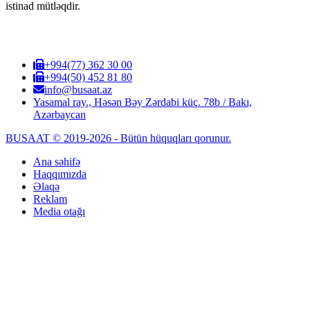
istinad mütləqdir.
+994(77) 362 30 00
+994(50) 452 81 80
info@busaat.az
Yasamal ray., Həsən Bəy Zərdabi küç. 78b / Bakı,
Azərbaycan
BUSAAT © 2019-2026 - Bütün hüquqları qorunur.
Ana səhifə
Haqqımızda
Əlaqə
Reklam
Media otağı