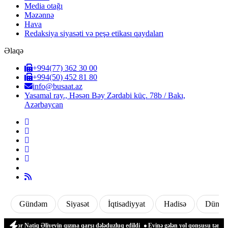
Media otağı
Məzənnə
Hava
Redaksiya siyasəti və peşə etikası qaydaları
Əlaqə
+994(77) 362 30 00
+994(50) 452 81 80
info@busaat.az
Yasamal ray., Həsən Bəy Zərdabi küç. 78b / Bakı,
Azərbaycan
Gündəm
Siyasət
İqtisadiyyat
Hadisə
Dünya
 Natiq Əliyevin qızına qarşı dələduzluq edildi
Evinə gələn yol qonşusu tərəfindən 