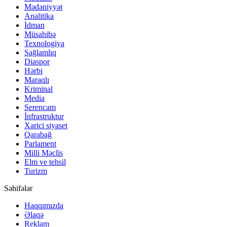
Mədəniyyət
Analitika
İdman
Müsahibə
Texnologiya
Sağlamlıq
Diaspor
Hərbi
Maraqlı
Kriminal
Media
Serencam
İnfrastruktur
Xarici siyaset
Qarabağ
Parlament
Milli Məclis
Elm ve tehsil
Turizm
Səhifələr
Haqqımızda
Əlaqə
Reklam