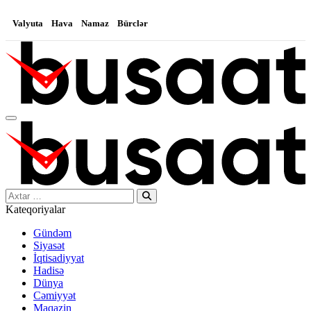
Valyuta
Hava
Namaz
Bürclər
Search…
Kateqoriyalar
Gündəm
Siyasət
İqtisadiyyat
Hadisə
Dünya
Cəmiyyət
Maqazin