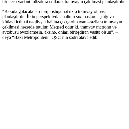
bir neçə variant müzakirə edilərək tramvayın çəkilməsi planlaşdırılır.
“Bakıda gələcəkdə 5 fərqli istiqamət üzrə tramvay olması
planlaşdırılır. İlkin perspektivdə əhalinin sıx məskunlaşdığı və
kütləvi ictimai nəqliyyat həllinə çıxışı olmayan ərazilərə tramvayın
çəkilməsi nəzərdə tutulur. Məqsəd odur ki, tramvay metronu və
avtobusu əvəzləməsin, əksinə, onları birləşdirən vasitə olsun”, –
deyə “Bakı Metropoliteni” QSC-nin sədri əlavə edib.