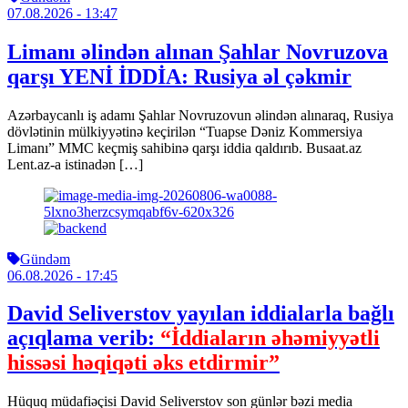
07.08.2026
- 13:47
Limanı əlindən alınan Şahlar Novruzova
qarşı YENİ İDDİA: Rusiya əl çəkmir
Azərbaycanlı iş adamı Şahlar Novruzovun əlindən alınaraq, Rusiya
dövlətinin mülkiyyətinə keçirilən “Tuapse Dəniz Kommersiya
Limanı” MMC keçmiş sahibinə qarşı iddia qaldırıb. Busaat.az
Lent.az-a istinadən […]
Gündəm
06.08.2026
- 17:45
David Seliverstov yayılan iddialarla bağlı
açıqlama verib:
“İddiaların əhəmiyyətli
hissəsi həqiqəti əks etdirmir”
Hüquq müdafiəçisi David Seliverstov son günlər bəzi media