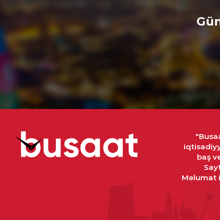
Gün
"Busaa
iqtisadiy
baş ve
Sayt
Məlumat in