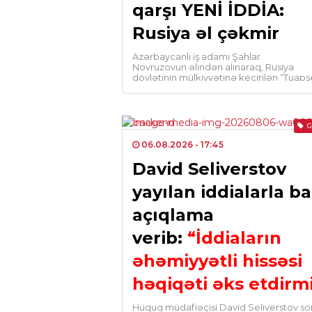
qarşı YENİ İDDİA:
Rusiya əl çəkmir
30.01.2021
- 04:56
Azərbaycanlı iş adamı Şahlar
Paşinyan: “B
Novruzovun əlindən alınaraq, Rusiya
dövlətinin mülkiyyətinə keçirilən “Tuaps
gəldisə, Puti
Dəniz Kommersiya Limanı” MMC keçmi
sahibinə qarşı iddia qaldırıb. Busaat.az
bilər” – VİDE
Lent.az-a istinadən […]
06.08.2026
- 17:45
David Seliverstov
yayılan iddialarla ba
açıqlama
verib:
“İddiaların
əhəmiyyətli hissəsi
həqiqəti əks etdirm
Hüquq müdafiəçisi David Seliverstov so