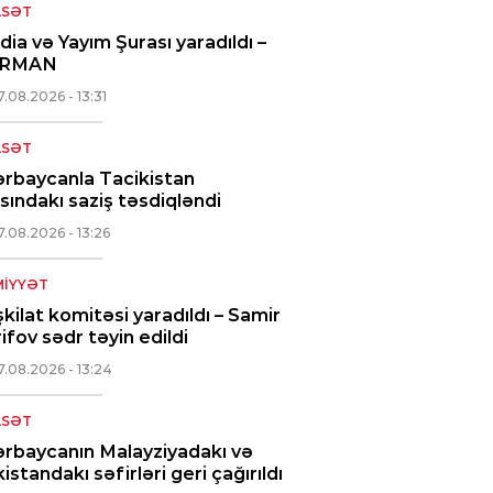
ASƏT
ia və Yayım Şurası yaradıldı –
RMAN
7.08.2026
- 13:31
ASƏT
rbaycanla Tacikistan
sındakı saziş təsdiqləndi
7.08.2026
- 13:26
IYYƏT
kilat komitəsi yaradıldı – Samir
ifov sədr təyin edildi
7.08.2026
- 13:24
ASƏT
rbaycanın Malayziyadakı və
istandakı səfirləri geri çağırıldı