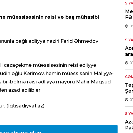
SIY
Med
mə müəssisəsinin rəisi və baş mühasibi
FƏ
0
SIY
ununla bağlı ədliyyə naziri Fərid Əhmədov
Azə
ara
0
li cəzaçəkmə müəssisəsinin rəisi ədliyyə
irudin oğlu Kərimov, həmin müəssisənin Maliyyə-
CƏM
ibi -bölmə rəisi ədliyyə mayoru Mahir Maqsud
Təş
ən azad ediliblər.
Şər
0
r. (İqtisadiyyat.az)
SIY
Azə
Pak