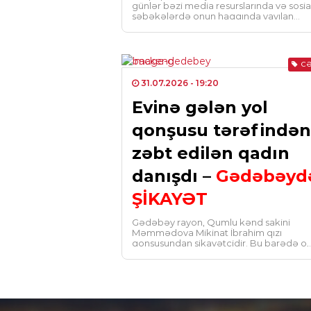
günlər bəzi media resurslarında və sosia
şəbəkələrdə onun haqqında yayılan
məlumatlarla bağlı açıqlama yayıb. O […
CƏ
31.07.2026
- 19:20
Evinə gələn yol
qonşusu tərəfindən
zəbt edilən qadın
danışdı –
Gədəbəyd
ŞİKAYƏT
Gədəbəy rayon, Qumlu kənd sakini
Məmmədova Mikinat İbrahim qızı
qonşusundan şikayətçidir. Bu barədə o,
Yeniera.az-ın redaksiyasına müraciət ed
Şikayətçi bildirir […]