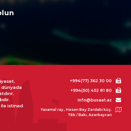
6.08.2026
- 19:37
olun
NDƏM
id Seliverstov yayılan
ialarla bağlı açıqlama
ib:
“İddiaların əhəmiyyətli
səsi həqiqəti əks etdirmir”
6.08.2026
- 17:45
NYA
iya Qafanda baş konsulluq açır
+994(77) 362 30 00
iyasət,
6.08.2026
- 12:24
və dünyada
+994(50) 452 81 80
tdırır.
bdir.
info@busaat.az
MINAL
ilə istinad
yikgilin apellyasiya şikayəti
Yasamal ray., Həsən Bəy Zərdabi küç.
ə qərar verildi
78b / Bakı, Azərbaycan
6.08.2026
- 12:22