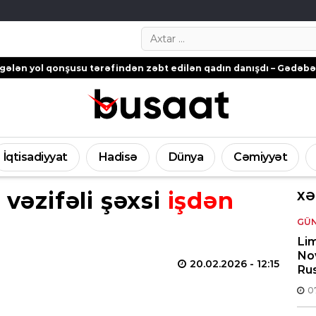
Search…
 qonşusu tərəfindən zəbt edilən qadın danışdı – Gədəbəydən ŞİK
İqtisadiyyat
Hadisə
Dünya
Cəmiyyət
 vəzifəli şəxsi
işdən
XƏ
GÜ
Lim
Nov
20.02.2026
- 12:15
Rus
0