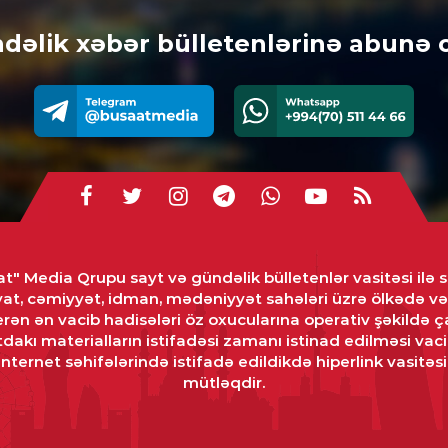
0
dəlik xəbər bülletenlərinə abunə 
GÜ
Dav
idd
ver
his
0
DÜ
Rus
t" Media Qrupu sayt və gündəlik bülletenlər vasitəsi ilə s
0
yat, cəmiyyət, idman, mədəniyyət sahələri üzrə ölkədə 
rən ən vacib hadisələri öz oxucularına operativ şəkildə ça
dakı materialların istifadəsi zamanı istinad edilməsi vaci
KRI
ternet səhifələrində istifadə edildikdə hiperlink vasitəsi 
Ara
mütləqdir.
üzr
0