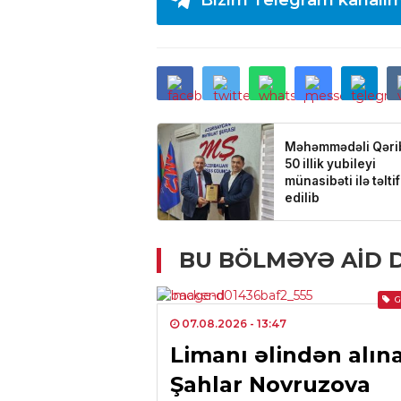
Bizim Telegram kanalım
BU BÖLMƏYƏ AID 
07.08.2026
- 13:47
Limanı əlindən alın
Şahlar Novruzova