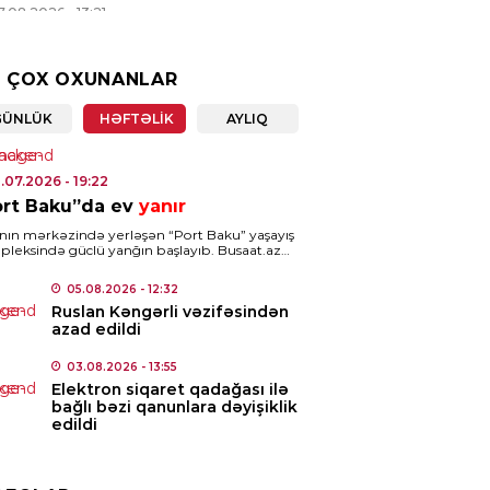
7.08.2026
- 13:21
ENCAM
 ÇOX OXUNANLAR
ət Nağdəliyev səfir təyin
ldi
GÜNLÜK
HƏFTƏLIK
AYLIQ
7.08.2026
- 13:19
1.07.2026
- 19:22
IA
ort Baku”da ev
yanır
nalist vəsiqəsinə görə 20
nın mərkəzində yerləşən “Port Baku” yaşayış
atlıq ödəniş ləğv edildi
leksində güclü yanğın başlayıb. Busaat.az
Az-a istinadən xəbər verir ki, yanğın binanın
rı mərtəbələrində […]
7.08.2026
- 13:16
05.08.2026
- 12:32
Ruslan Kəngərli vəzifəsindən
azad edildi
ISƏ
rdabda qəsdən yanğın törədən
03.08.2026
- 13:55
s tutuldu
Elektron siqaret qadağası ilə
bağlı bəzi qanunlara dəyişiklik
7.08.2026
- 11:17
edildi
ISƏ