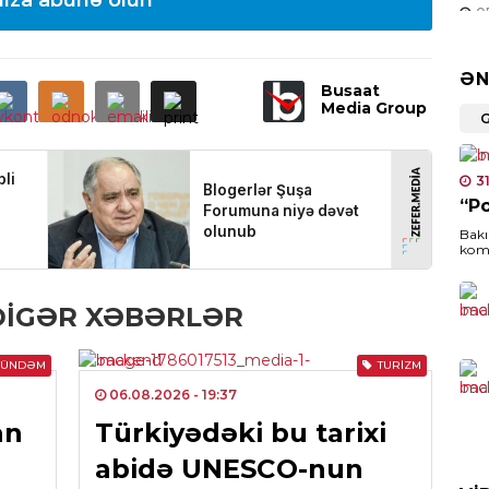
ıza abunə olun
0
SER
ƏN
Busaat
Nem
Media Group
edi
0
3
MED
“P
Jur
Bakı
man
komp
Oxu.
yuxa
0
DIGƏR XƏBƏRLƏR
HAD
Zə
GÜNDƏM
TURIZM
şəx
06.08.2026
- 19:37
0
an
Türkiyədəki bu tarixi
abidə UNESCO-nun
HAD