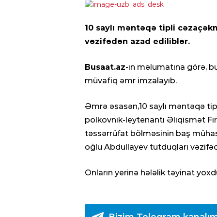
10 saylı məntəqə tipli cəzaçək
vəzifədən azad ediliblər.
Busaat.az
-ın məlumatına görə, b
müvafiq əmr imzalayıb.
Əmrə əsasən,10 saylı məntəqə tip
polkovnik-leytenantı Əliqismət F
təssərrüfat bölməsinin baş mühas
oğlu Abdullayev tutduqları vəzifəd
Onların yerinə hələlik təyinat yoxdu