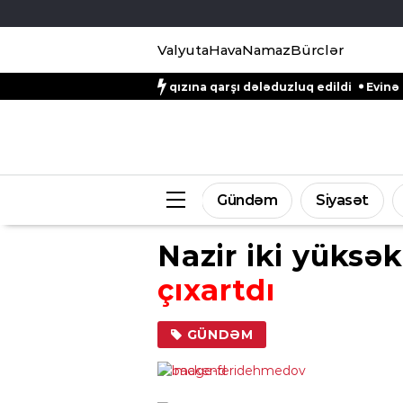
Valyuta
Hava
Namaz
Bürclər
r Natiq Əliyevin qızına qarşı dələduzluq edildi
Evinə gələn yol
Gündəm
Siyasət
Nazir iki yüksək
çıxartdı
GÜNDƏM