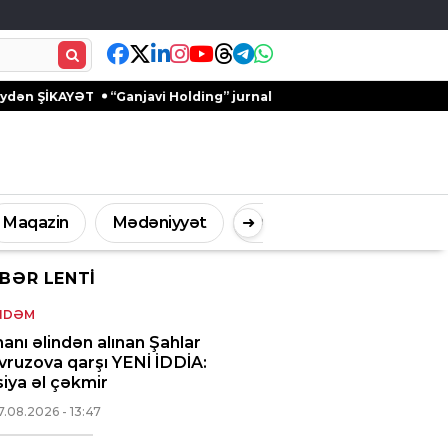
AYƏT
“Ganjavi Holding” jurnalistləri peşə bayramı münasibətilə t
Maqazin
Mədəniyyət
➜
Digər
BƏR LENTI
İdman
Müsahibə
NDƏM
anı əlindən alınan Şahlar
ruzova qarşı YENİ İDDİA:
iya əl çəkmir
7.08.2026
- 13:47