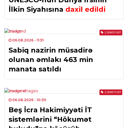
İlkin Siyahısına
daxil edildi
CƏMIYYƏT
06.08.2026
- 11:51
Sabiq nazirin müsadirə
olunan əmlakı 463 min
manata satıldı
CƏMIYYƏT
06.08.2026
- 10:30
Beş İcra Hakimiyyəti İT
sistemlərini “Hökumət