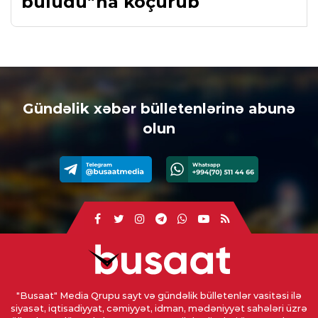
buludu”na köçürüb
Gündəlik xəbər bülletenlərinə abunə
olun
"Busaat" Media Qrupu sayt və gündəlik bülletenlər vasitəsi ilə
siyasət, iqtisadiyyat, cəmiyyət, idman, mədəniyyət sahələri üzrə