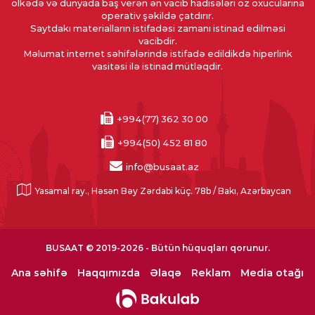
ölkədə və dünyada baş verən ən vacib hadisələri öz oxucularına
operativ şəkildə çatdırır.
Saytdakı materialların istifadəsi zamanı istinad edilməsi
vacibdir.
Məlumat internet səhifələrində istifadə edildikdə hiperlink
vasitəsi ilə istinad mütləqdir.
+994(77) 362 30 00
+994(50) 452 81 80
info@busaat.az
Yasamal ray., Həsən Bəy Zərdabi küç. 78b / Bakı, Azərbaycan
BUSAAT © 2019-2026 - Bütün hüquqları qorunur.
Ana səhifə
Haqqımızda
Əlaqə
Reklam
Media otağı