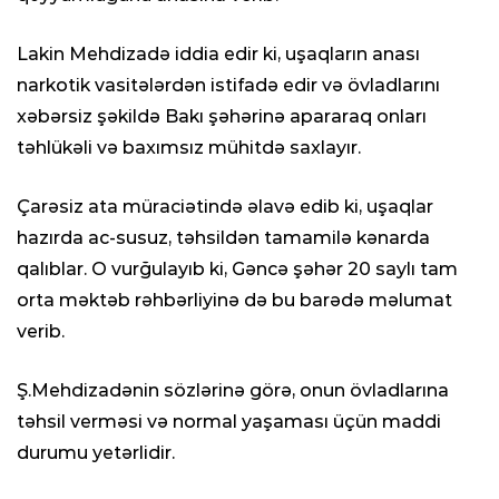
Lakin Mehdizadə iddia edir ki, uşaqların anası
narkotik vasitələrdən istifadə edir və övladlarını
xəbərsiz şəkildə Bakı şəhərinə apararaq onları
təhlükəli və baxımsız mühitdə saxlayır.
Çarəsiz ata müraciətində əlavə edib ki, uşaqlar
hazırda ac-susuz, təhsildən tamamilə kənarda
qalıblar. O vurğulayıb ki, Gəncə şəhər 20 saylı tam
orta məktəb rəhbərliyinə də bu barədə məlumat
verib.
​Ş.Mehdizadənin sözlərinə görə, onun övladlarına
təhsil verməsi və normal yaşaması üçün maddi
durumu yetərlidir.