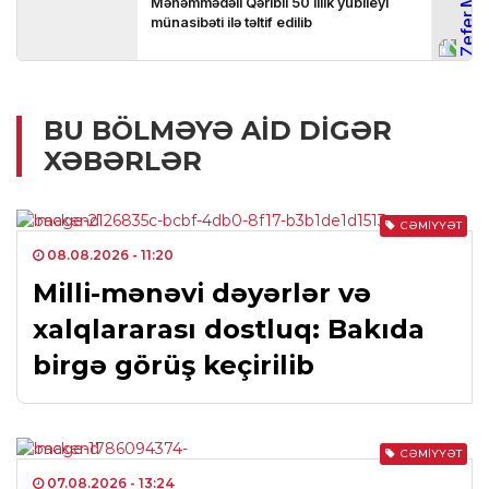
BU BÖLMƏYƏ AID DIGƏR
XƏBƏRLƏR
CƏMIYYƏT
08.08.2026
- 11:20
Milli-mənəvi dəyərlər və
xalqlararası dostluq: Bakıda
birgə görüş keçirilib
CƏMIYYƏT
07.08.2026
- 13:24