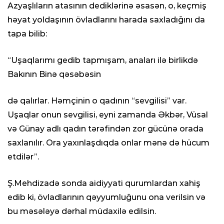
Azyaşlıların atasının dediklərinə əsasən, o, keçmiş
həyat yoldaşının övladlarını harada saxladığını da
tapa bilib:
“Uşaqlarımı gedib tapmışam, anaları ilə birlikdə
Bakının Binə qəsəbəsin
də qalırlar. Həmçinin o qadının “sevgilisi” var.
Uşaqlar onun sevgilisi, eyni zamanda Əkbər, Vüsal
və Günay adlı qadın tərəfindən zor gücünə orada
saxlanılır. Ora yaxınlaşdıqda onlar mənə də hücum
etdilər”.
Ş.Mehdizadə sonda aidiyyati qurumlardan xahiş
edib ki, övladlarının qəyyumluğunu ona verilsin və
bu məsələyə dərhal müdaxilə edilsin.