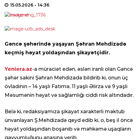
15.05.2026
- 14:36
Gəncə şəhərində yaşayan Şəhran Mehdizadə
keçmiş həyat yoldaşından şikayətçidir.
Yeniera.az
-a müraciət edən, əslən iranlı olan Gəncə
şəhər sakini Şəhran Mehdizadə bildirib ki, onun üç
övladının – 14 yaşlı Fatimə, 11 yaşlı Əlirza və 9 yaşlı
Məsumənin həyat və sağlamlığı ciddi risk altındadır.
Belə ki, redaksiyamıza şikayət xarakterli məktub
ünvanlayan Ş.Mehdizadə qeyd edib ki, o, beş il öncə
həyat yoldaşından boşanıb və məhkəmə uşaqların
qəyyumluğunu anasına verib.