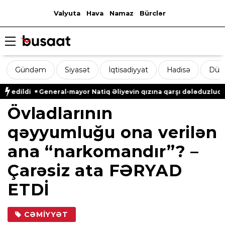
Valyuta
Hava
Namaz
Bürclər
Gündəm
Siyasət
İqtisadiyyat
Hadisə
Dün
dildi
General-mayor Natiq Əliyevin qızına qarşı dələduzluq edild
Övladlarının
qəyyumluğu ona verilən
ana “narkomandır”? –
Çarəsiz ata FƏRYAD
ETDİ
CƏMIYYƏT