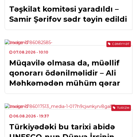
Təşkilat komitəsi yaradıldı –
Samir Şərifov sədr təyin edildi
CƏMIYYƏT
07.08.2026
- 10:10
Müqavilə olmasa da, müəllif
qonorarı ödənilməlidir – Ali
Məhkəmədən mühüm qərar
TURIZM
06.08.2026
- 19:37
Türkiyədəki bu tarixi abidə
UNESCO-nun Dünya İrsinin