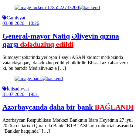
Cəmiyyət
03.08.2026
- 10:26
General-mayor Natiq Əliyevin qızına
qarşı
dələduzluq edildi
Sumqayıt şəhərində yerləşən 1 saylı ASAN xidmət mərkəzində
vətəndaşa qarşı dələduzluq edildiyi bildirilir. Bbsaat.az xəbər verir
ki, bu barədə Medialive.az-a […]
İqtisadiyyat
31.07.2026
- 19:31
Azərbaycanda daha bir bank
BAĞLANDI
Azərbaycan Respublikası Mərkəzi Bankının İdarə Heyətinin 27 iyul
2026-cı il tarixli Qərarı ilə Bank “BTB” ASC-nin müraciəti əsasında
“Banklar haqqında” […]