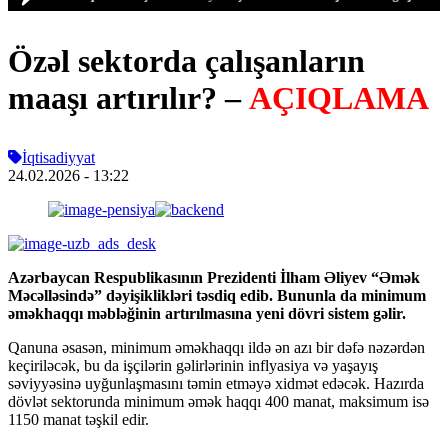
Özəl sektorda çalışanların
maaşı artırılır? –
AÇIQLAMA
İqtisadiyyat
24.02.2026
- 13:22
Azərbaycan Respublikasının Prezidenti İlham Əliyev “Əmək
Məcəlləsində” dəyişiklikləri təsdiq edib. Bununla da minimum
əməkhaqqı məbləğinin artırılmasına yeni dövri sistem gəlir.
Qanuna əsasən, minimum əməkhaqqı ildə ən azı bir dəfə nəzərdən
keçiriləcək, bu da işçilərin gəlirlərinin inflyasiya və yaşayış
səviyyəsinə uyğunlaşmasını təmin etməyə xidmət edəcək. Hazırda
dövlət sektorunda minimum əmək haqqı 400 manat, maksimum isə
1150 manat təşkil edir.