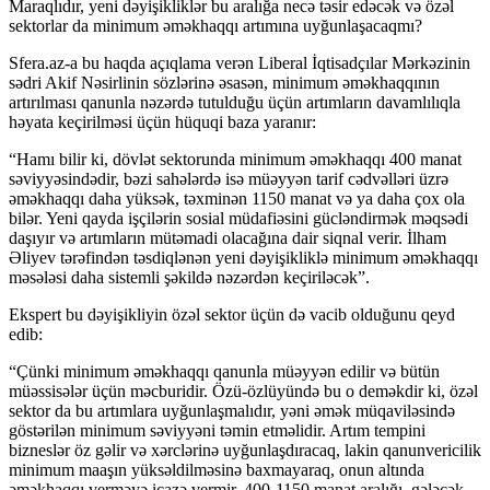
Maraqlıdır, yeni dəyişikliklər bu aralığa necə təsir edəcək və özəl
sektorlar da minimum əməkhaqqı artımına uyğunlaşacaqmı?
Sfera.az-a bu haqda açıqlama verən Liberal İqtisadçılar Mərkəzinin
sədri Akif Nəsirlinin sözlərinə əsasən, minimum əməkhaqqının
artırılması qanunla nəzərdə tutulduğu üçün artımların davamlılıqla
həyata keçirilməsi üçün hüquqi baza yaranır:
“Hamı bilir ki, dövlət sektorunda minimum əməkhaqqı 400 manat
səviyyəsindədir, bəzi sahələrdə isə müəyyən tarif cədvəlləri üzrə
əməkhaqqı daha yüksək, təxminən 1150 manat və ya daha çox ola
bilər. Yeni qayda işçilərin sosial müdafiəsini gücləndirmək məqsədi
daşıyır və artımların mütəmadi olacağına dair siqnal verir. İlham
Əliyev tərəfindən təsdiqlənən yeni dəyişikliklə minimum əməkhaqqı
məsələsi daha sistemli şəkildə nəzərdən keçiriləcək”.
Ekspert bu dəyişikliyin özəl sektor üçün də vacib olduğunu qeyd
edib:
“Çünki minimum əməkhaqqı qanunla müəyyən edilir və bütün
müəssisələr üçün məcburidir. Özü-özlüyündə bu o deməkdir ki, özəl
sektor da bu artımlara uyğunlaşmalıdır, yəni əmək müqaviləsində
göstərilən minimum səviyyəni təmin etməlidir. Artım tempini
bizneslər öz gəlir və xərclərinə uyğunlaşdıracaq, lakin qanunvericilik
minimum maaşın yüksəldilməsinə baxmayaraq, onun altında
əməkhaqqı verməyə icazə vermir. 400-1150 manat aralığı, gələcək