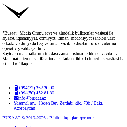
"Busaat" Media Qrupu sayt və gündəlik bülletenlər vasitəsi ilə
siyasət, iqtisadiyyat, cəmiyyət, idman, mədəniyyət sahələri üzrə
ölkədə və dünyada baş verən ən vacib hadisələri öz oxucularına
operativ şəkildə çatdırır.
Saytdakı materialların istifadəsi zamanı istinad edilməsi vacibdir.
Məlumat internet səhifələrində istifadə edildikdə hiperlink vasitəsi ilə
istinad mütləqdir.
+994(77) 362 30 00
+994(50) 452 81 80
info@busaat.az
Yasamal ray., Həsən Bəy Zərdabi küç. 78b / Bakı,
Azərbaycan
BUSAAT © 2019-2026 - Bütün hüquqları qorunur.