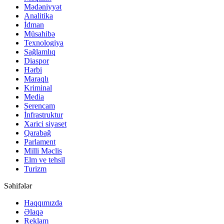
Mədəniyyət
Analitika
İdman
Müsahibə
Texnologiya
Sağlamlıq
Diaspor
Hərbi
Maraqlı
Kriminal
Media
Serencam
İnfrastruktur
Xarici siyaset
Qarabağ
Parlament
Milli Məclis
Elm ve tehsil
Turizm
Səhifələr
Haqqımızda
Əlaqə
Reklam