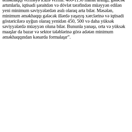
artımlarla, iqtisadi şəraitdən və dövlət tərəfindən müəyyən edilən
yeni minimum səviyyələrdən asılı olaraq arta bilər. Məsələn,
minimum əməkhaqqı gələcək illərdə yaşayış xərclərinə və iqtisadi
göstəricilərə uyğun olaraq yenidən 450, 500 və daha yüksək
səviyyələrdə müəyyən oluna bilər. Bununla yanaşı, orta və yüksək
maaşlar da bazar və sektor tələblərinə görə adətən minimum
əməkhaqqından kənarda formalaşır”.