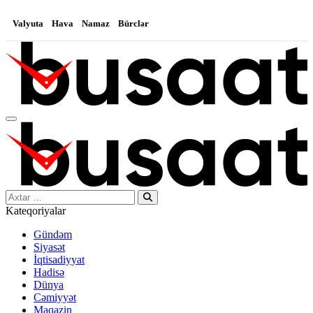
Valyuta
Hava
Namaz
Bürclər
Search…
Kateqoriyalar
Gündəm
Siyasət
İqtisadiyyat
Hadisə
Dünya
Cəmiyyət
Maqazin