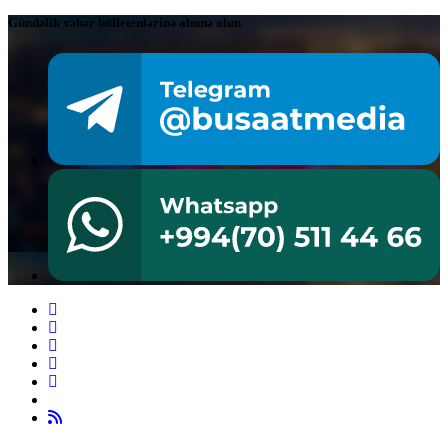
Gündəlik xəbər bülletenlərinə abunə olun