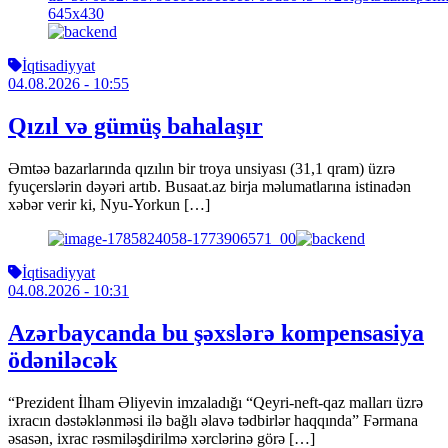
İqtisadiyyat
04.08.2026
- 10:55
Qızıl və gümüş bahalaşır
Əmtəə bazarlarında qızılın bir troya unsiyası (31,1 qram) üzrə
fyuçerslərin dəyəri artıb. Busaat.az birja məlumatlarına istinadən
xəbər verir ki, Nyu-Yorkun […]
İqtisadiyyat
04.08.2026
- 10:31
Azərbaycanda bu şəxslərə kompensasiya
ödəniləcək
“Prezident İlham Əliyevin imzaladığı “Qeyri-neft-qaz malları üzrə
ixracın dəstəklənməsi ilə bağlı əlavə tədbirlər haqqında” Fərmana
əsasən, ixrac rəsmiləşdirilmə xərclərinə görə […]