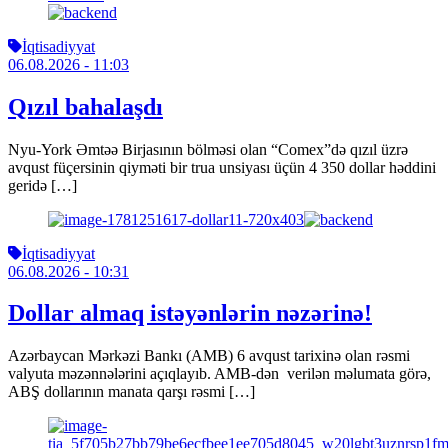
İqtisadiyyat
06.08.2026
- 11:03
Qızıl bahalaşdı
Nyu-York Əmtəə Birjasının bölməsi olan “Comex”də qızıl üzrə
avqust füçersinin qiyməti bir trua unsiyası üçün 4 350 dollar həddini
geridə […]
İqtisadiyyat
06.08.2026
- 10:31
Dollar almaq istəyənlərin nəzərinə!
Azərbaycan Mərkəzi Bankı (AMB) 6 avqust tarixinə olan rəsmi
valyuta məzənnələrini açıqlayıb. AMB-dən verilən məlumata görə,
ABŞ dollarının manata qarşı rəsmi […]