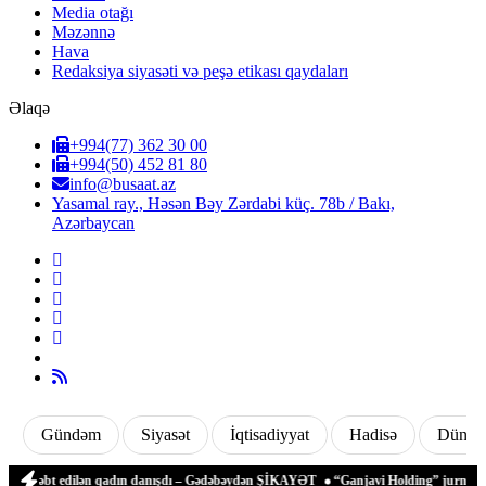
Media otağı
Məzənnə
Hava
Redaksiya siyasəti və peşə etikası qaydaları
Əlaqə
+994(77) 362 30 00
+994(50) 452 81 80
info@busaat.az
Yasamal ray., Həsən Bəy Zərdabi küç. 78b / Bakı,
Azərbaycan
Gündəm
Siyasət
İqtisadiyyat
Hadisə
Dünya
n zəbt edilən qadın danışdı – Gədəbəydən ŞİKAYƏT
“Ganjavi Holding” jurnalistləri