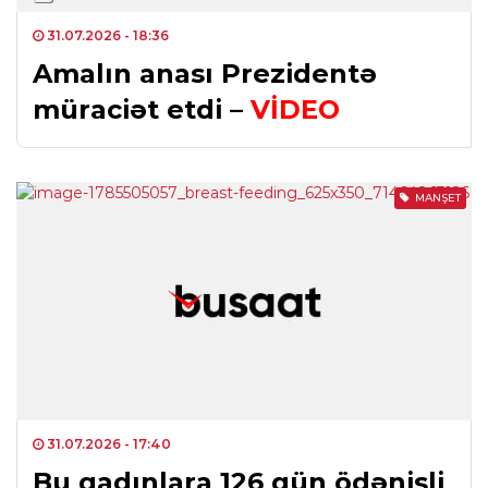
31.07.2026
- 18:36
Amalın anası Prezidentə
müraciət etdi –
VİDEO
MANŞET
31.07.2026
- 17:40
Bu qadınlara 126 gün ödənişli