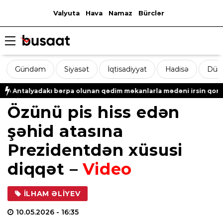
Valyuta
Hava
Namaz
Bürclər
Gündəm
Siyasət
İqtisadiyyat
Hadisə
Dün
alyadakı bərpa olunan qədim məkanlarla mədəni irsin qorunmasına
Özünü pis hiss edən
şəhid atasına
Prezidentdən xüsusi
diqqət –
Video
İLHAM ƏLIYEV
10.05.2026
- 16:35