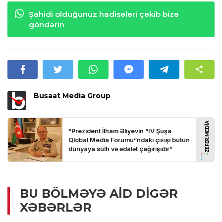
Şahidi olduğunuz hadisələri çəkib bizə
göndərin
Busaat Media Group
BU BÖLMƏYƏ AID DIGƏR
XƏBƏRLƏR