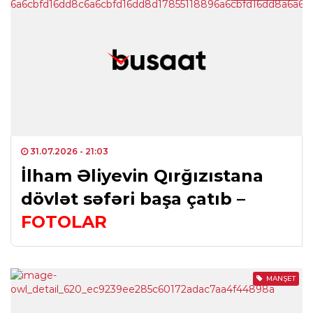
31.07.2026
- 21:03
İlham Əliyevin Qırğızıstana
dövlət səfəri başa çatıb –
FOTOLAR
MANŞET