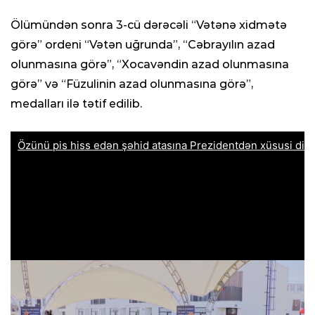
Ölümündən sonra 3-cü dərəcəli “Vətənə xidmətə
görə” ordeni “Vətən uğrunda”, “Cəbrayılın azad
olunmasına görə”, “Xocavəndin azad olunmasına
görə” və “Füzulinin azad olunmasına görə”,
medalları ilə tətif edilib.