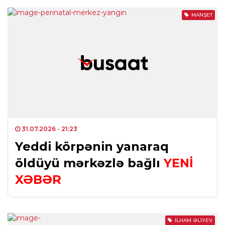
MANŞET
31.07.2026
- 21:23
Yeddi körpənin yanaraq
öldüyü mərkəzlə bağlı
YENİ
XƏBƏR
İLHAM ƏLIYEV