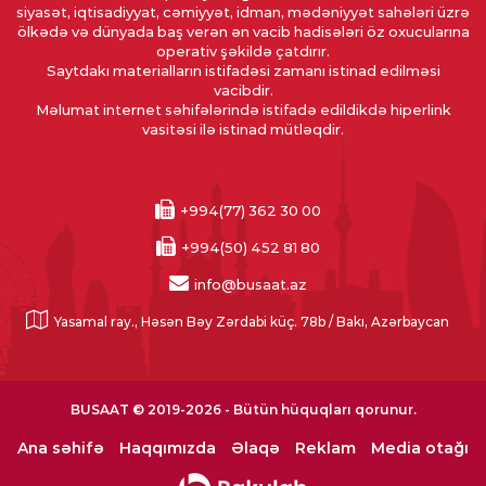
siyasət, iqtisadiyyat, cəmiyyət, idman, mədəniyyət sahələri üzrə
ölkədə və dünyada baş verən ən vacib hadisələri öz oxucularına
operativ şəkildə çatdırır.
Saytdakı materialların istifadəsi zamanı istinad edilməsi
vacibdir.
Məlumat internet səhifələrində istifadə edildikdə hiperlink
vasitəsi ilə istinad mütləqdir.
+994(77) 362 30 00
+994(50) 452 81 80
info@busaat.az
Yasamal ray., Həsən Bəy Zərdabi küç. 78b / Bakı, Azərbaycan
BUSAAT © 2019-2026 - Bütün hüquqları qorunur.
Ana səhifə
Haqqımızda
Əlaqə
Reklam
Media otağı