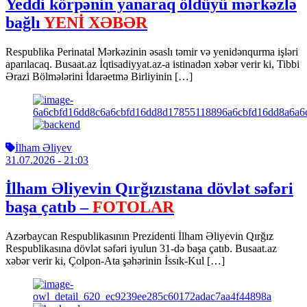
Yeddi körpənin yanaraq öldüyü mərkəzlə
bağlı
YENİ XƏBƏR
Respublika Perinatal Mərkəzinin əsaslı təmir və yenidənqurma işləri
aparılacaq. Busaat.az İqtisadiyyat.az-a istinadən xəbər verir ki, Tibbi
Ərazi Bölmələrini İdarəetmə Birliyinin […]
İlham Əliyev
31.07.2026
- 21:03
İlham Əliyevin Qırğızıstana dövlət səfəri
başa çatıb –
FOTOLAR
Azərbaycan Respublikasının Prezidenti İlham Əliyevin Qırğız
Respublikasına dövlət səfəri iyulun 31-də başa çatıb. Busaat.az
xəbər verir ki, Çolpon-Ata şəhərinin İssık-Kul […]