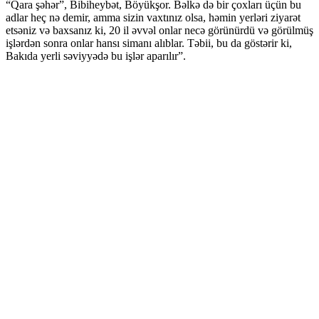
“Qara şəhər”, Bibiheybət, Böyükşor. Bəlkə də bir çoxları üçün bu
adlar heç nə demir, amma sizin vaxtınız olsa, həmin yerləri ziyarət
etsəniz və baxsanız ki, 20 il əvvəl onlar necə görünürdü və görülmüş
işlərdən sonra onlar hansı simanı alıblar. Təbii, bu da göstərir ki,
Bakıda yerli səviyyədə bu işlər aparılır”.