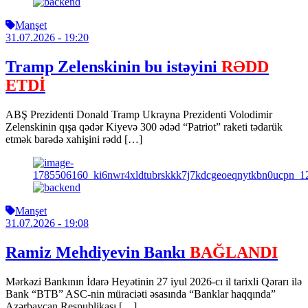
Manşet
31.07.2026
- 19:20
Tramp Zelenskinin bu istəyini
RƏDD
ETDİ
ABŞ Prezidenti Donald Tramp Ukrayna Prezidenti Volodimir
Zelenskinin qışa qədər Kiyevə 300 ədəd “Patriot” raketi tədarük
etmək barədə xahişini rədd […]
Manşet
31.07.2026
- 19:08
Ramiz Mehdiyevin Bankı
BAĞLANDI
Mərkəzi Bankının İdarə Heyətinin 27 iyul 2026-cı il tarixli Qərarı ilə
Bank “BTB” ASC-nin müraciəti əsasında “Banklar haqqında”
Azərbaycan Respublikası […]