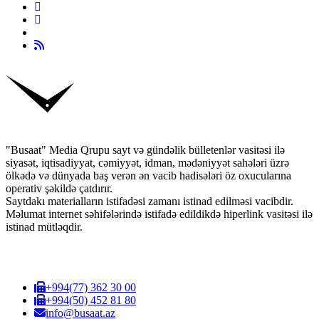
"Busaat" Media Qrupu sayt və gündəlik bülletenlər vasitəsi ilə
siyasət, iqtisadiyyat, cəmiyyət, idman, mədəniyyət sahələri üzrə
ölkədə və dünyada baş verən ən vacib hadisələri öz oxucularına
operativ şəkildə çatdırır.
Saytdakı materialların istifadəsi zamanı istinad edilməsi vacibdir.
Məlumat internet səhifələrində istifadə edildikdə hiperlink vasitəsi ilə
istinad mütləqdir.
+994(77) 362 30 00
+994(50) 452 81 80
info@busaat.az