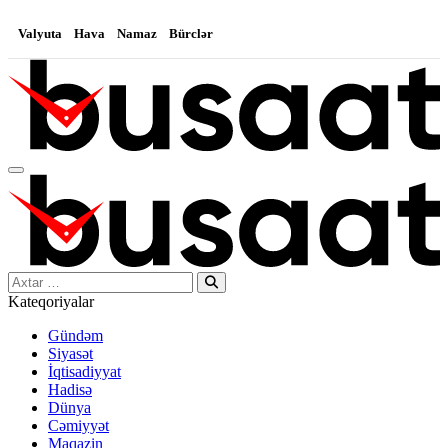
Valyuta
Hava
Namaz
Bürclər
Search…
Kateqoriyalar
Gündəm
Siyasət
İqtisadiyyat
Hadisə
Dünya
Cəmiyyət
Maqazin