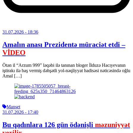
31.07.2026
- 18:36
Amalın anası Prezidentə müraciət etdi –
VİDEO
Ötən il “Arzum 999” ləqəbi ilə tanınan bloger İlduzə Hacıyevanın
iştirakı ilə baş vermiş dəhşətli yol-nəqliyyat hadisəsi nəticəsində oğlu
Amal […]
Manşet
31.07.2026
- 17:40
Bu qadınlara 126 gün ödənişli
məzuniyyət
verilir