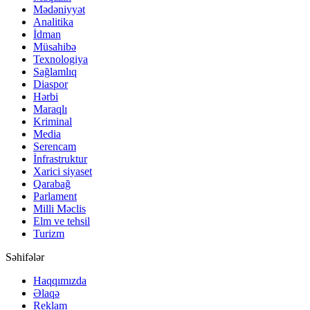
Mədəniyyət
Analitika
İdman
Müsahibə
Texnologiya
Sağlamlıq
Diaspor
Hərbi
Maraqlı
Kriminal
Media
Serencam
İnfrastruktur
Xarici siyaset
Qarabağ
Parlament
Milli Məclis
Elm ve tehsil
Turizm
Səhifələr
Haqqımızda
Əlaqə
Reklam