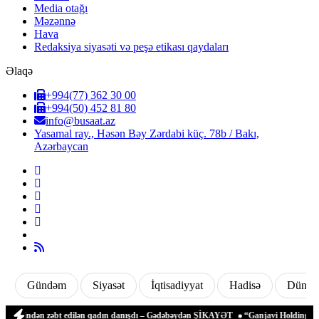
Media otağı
Məzənnə
Hava
Redaksiya siyasəti və peşə etikası qaydaları
Əlaqə
+994(77) 362 30 00
+994(50) 452 81 80
info@busaat.az
Yasamal ray., Həsən Bəy Zərdabi küç. 78b / Bakı,
Azərbaycan
Gündəm
Siyasət
İqtisadiyyat
Hadisə
Dünya
rəfindən zəbt edilən qadın danışdı – Gədəbəydən ŞİKAYƏT
“Ganjavi Holding” jurnali