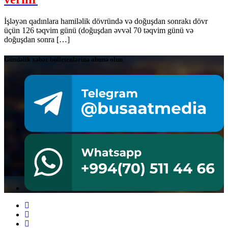
İşləyən qadınlara hamiləlik dövründə və doğuşdan sonrakı dövr
üçün 126 təqvim günü (doğuşdan əvvəl 70 təqvim günü və
doğuşdan sonra […]
Gündəlik xəbər bülletenlərinə abunə olun