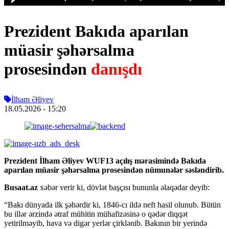
Prezident Bakıda aparılan
müasir şəhərsalma
prosesindən
danışdı
İlham Əliyev
18.05.2026
- 15:20
Prezident İlham Əliyev WUF13 açılış mərasimində Bakıda
aparılan müasir şəhərsalma prosesindən nümunələr səsləndirib.
Busaat.az
xəbər verir ki, dövlət başçısı bununla əlaqədar deyib:
“Bakı dünyada ilk şəhərdir ki, 1846-cı ildə neft hasil olunub. Bütün
bu illər ərzində ətraf mühitin mühafizəsinə o qədər diqqət
yetirilməyib, hava və digər yerlər çirklənib. Bakının bir yerində