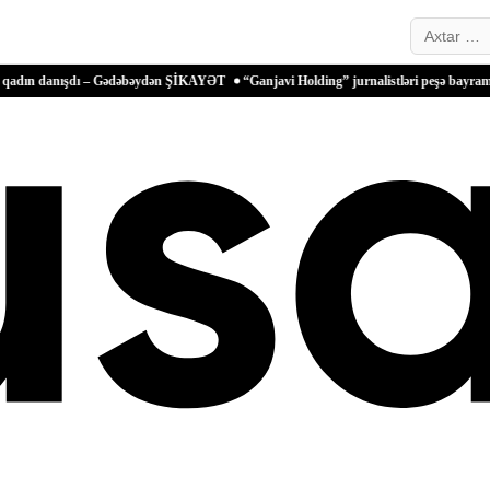
Search…
ışdı – Gədəbəydən ŞİKAYƏT
“Ganjavi Holding” jurnalistləri peşə bayramı münasibəti