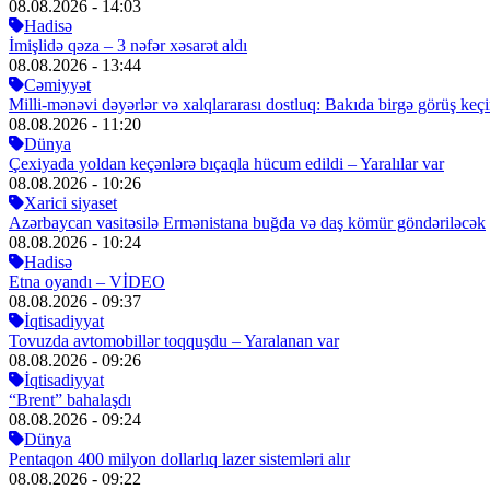
08.08.2026
- 14:03
Hadisə
İmişlidə qəza – 3 nəfər xəsarət aldı
08.08.2026
- 13:44
Cəmiyyət
Milli-mənəvi dəyərlər və xalqlararası dostluq: Bakıda birgə görüş keçir
08.08.2026
- 11:20
Dünya
Çexiyada yoldan keçənlərə bıçaqla hücum edildi – Yaralılar var
08.08.2026
- 10:26
Xarici siyaset
Azərbaycan vasitəsilə Ermənistana buğda və daş kömür göndəriləcək
08.08.2026
- 10:24
Hadisə
Etna oyandı – VİDEO
08.08.2026
- 09:37
İqtisadiyyat
Tovuzda avtomobillər toqquşdu – Yaralanan var
08.08.2026
- 09:26
İqtisadiyyat
“Brent” bahalaşdı
08.08.2026
- 09:24
Dünya
Pentaqon 400 milyon dollarlıq lazer sistemləri alır
08.08.2026
- 09:22