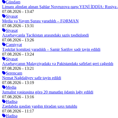
Gündəm
Limanı əlindən alınan Şahlar Novruzova qarşı YENİ İDDİA: Rusiya 
07.08.2026
- 13:47
Siyasət
Media və Yayım Şurası yaradıldı – FƏRMAN
07.08.2026
- 13:31
Siyasət
Azərbaycanla Tacikistan arasındakı saziş təsdiqləndi
07.08.2026
- 13:26
Cəmiyyət
Təşkilat komitəsi yaradıldı – Samir Şərifov sədr təyin edildi
07.08.2026
- 13:24
Siyasət
Azərbaycanın Malayziyadakı və Pakistandakı səfirləri geri çağırıldı
07.08.2026
- 13:21
Serencam
Nemət Nağdəliyev səfir təyin edildi
07.08.2026
- 13:19
Media
Jurnalist vəsiqəsinə görə 20 manatlıq ödəniş ləğv edildi
07.08.2026
- 13:16
Hadisə
Zərdabda qəsdən yanğın törədən şəxs tutuldu
07.08.2026
- 11:17
Hadisə