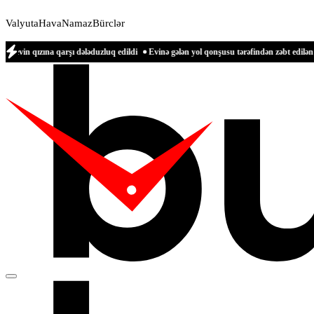
Valyuta
Hava
Namaz
Bürclər
 qarşı dələduzluq edildi
Evinə gələn yol qonşusu tərəfindən zəbt edilən qadın dan