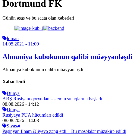
Dortmund FK
Günün əsas və bu saata olan xəbərləri
İdman
14.05.2021
- 11:00
Almaniya kubokunun qalibi müəyyənləşdi
Almaniya kubokunun qalibi müəyyənləşdi
Xəbər lenti
Dünya
ABŞ Rusiyanı qorxudan sistemin sınaqlarına başladı
08.08.2026
- 14:12
Dünya
Rusiyaya PUA hücumları edildi
08.08.2026
- 14:08
Siyasət
Paşinyan İlham Əliyevə zəng etdi – Bu məsələlər müzakirə edildi