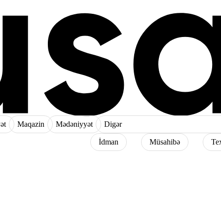
ət
Maqazin
Mədəniyyət
Digər
İdman
Müsahibə
Te