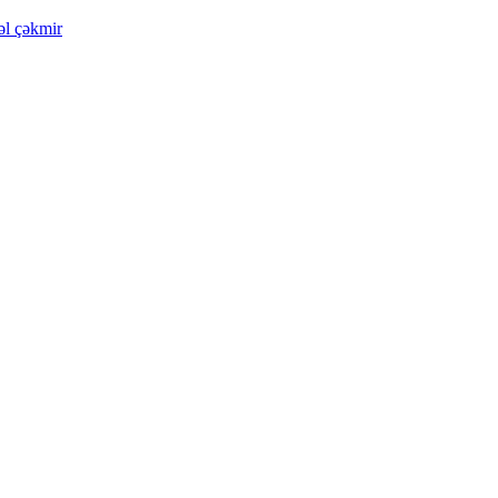
əl çəkmir