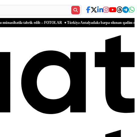
lə təbrik edib – FOTOLAR
Türkiyə Antalyadakı bərpa olunan qədim məkanlarla mədən