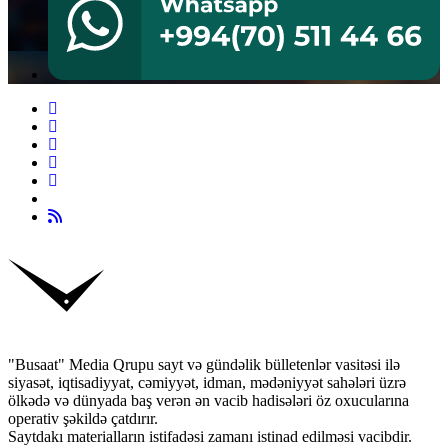
"Busaat" Media Qrupu sayt və gündəlik bülletenlər vasitəsi ilə
siyasət, iqtisadiyyat, cəmiyyət, idman, mədəniyyət sahələri üzrə
ölkədə və dünyada baş verən ən vacib hadisələri öz oxucularına
operativ şəkildə çatdırır.
Saytdakı materialların istifadəsi zamanı istinad edilməsi vacibdir.