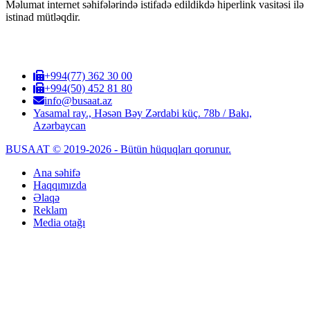
Məlumat internet səhifələrində istifadə edildikdə hiperlink vasitəsi ilə
istinad mütləqdir.
+994(77) 362 30 00
+994(50) 452 81 80
info@busaat.az
Yasamal ray., Həsən Bəy Zərdabi küç. 78b / Bakı,
Azərbaycan
BUSAAT © 2019-2026 - Bütün hüquqları qorunur.
Ana səhifə
Haqqımızda
Əlaqə
Reklam
Media otağı