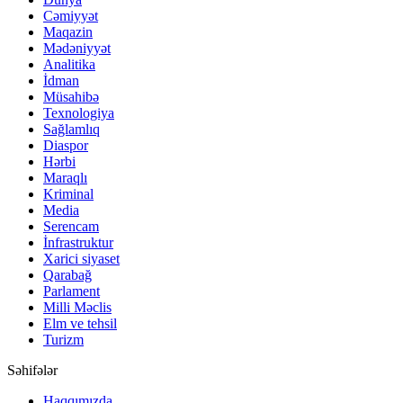
Cəmiyyət
Maqazin
Mədəniyyət
Analitika
İdman
Müsahibə
Texnologiya
Sağlamlıq
Diaspor
Hərbi
Maraqlı
Kriminal
Media
Serencam
İnfrastruktur
Xarici siyaset
Qarabağ
Parlament
Milli Məclis
Elm ve tehsil
Turizm
Səhifələr
Haqqımızda