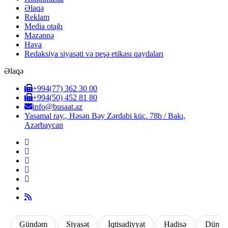
Əlaqə
Reklam
Media otağı
Məzənnə
Hava
Redaksiya siyasəti və peşə etikası qaydaları
Əlaqə
+994(77) 362 30 00
+994(50) 452 81 80
info@busaat.az
Yasamal ray., Həsən Bəy Zərdabi küç. 78b / Bakı,
Azərbaycan
Gündəm
Siyasət
İqtisadiyyat
Hadisə
Dünya