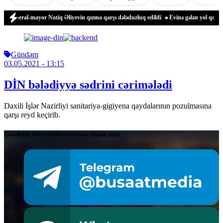
General-mayor Natiq Əliyevin qızına qarşı dələduzluq edildi
Evinə gələn yol qonşus
Gündəm
03.05.2021
- 13:15
DİN bələdiyyə sədrini cərimələdi
Daxili İşlər Nazirliyi sanitariya-gigiyena qaydalarının pozulmasına
qarşı reyd keçirib.
Gündəlik xəbər bülletenlərinə abunə olun