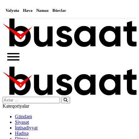
Valyuta
Hava
Namaz
Bürclər
Search…
Kateqoriyalar
Gündəm
Siyasət
İqtisadiyyat
Hadisə
Dünya