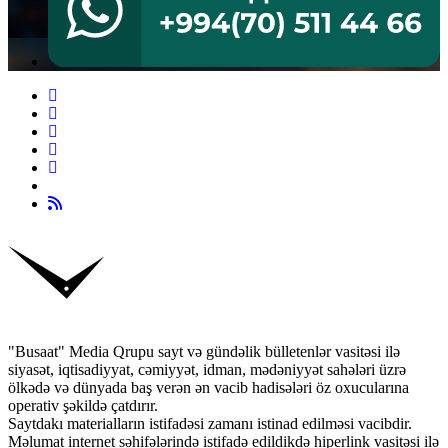
"Busaat" Media Qrupu sayt və gündəlik bülletenlər vasitəsi ilə
siyasət, iqtisadiyyat, cəmiyyət, idman, mədəniyyət sahələri üzrə
ölkədə və dünyada baş verən ən vacib hadisələri öz oxucularına
operativ şəkildə çatdırır.
Saytdakı materialların istifadəsi zamanı istinad edilməsi vacibdir.
Məlumat internet səhifələrində istifadə edildikdə hiperlink vasitəsi ilə