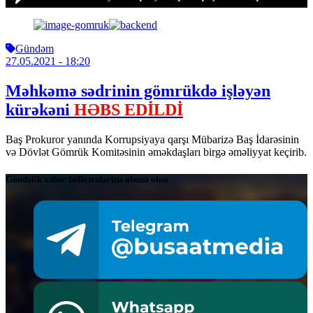
Gündəm
27.05.2021
- 18:20
Məhkəmə sədrinin gömrükdə işləyən
kürəkəni
HƏBS EDİLDİ
Baş Prokuror yanında Korrupsiyaya qarşı Mübarizə Baş İdarəsinin
və Dövlət Gömrük Komitəsinin əməkdaşları birgə əməliyyat keçirib.
Gündəlik xəbər bülletenlərinə abunə olun