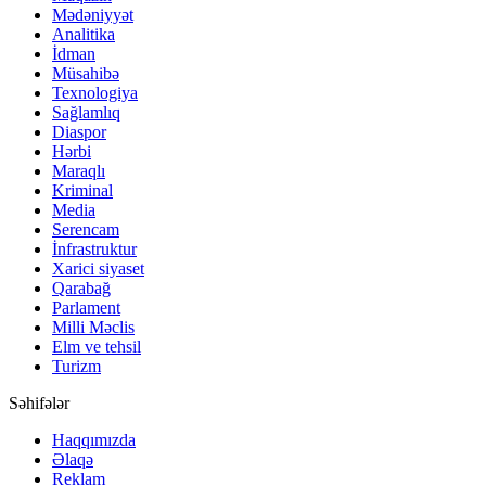
Mədəniyyət
Analitika
İdman
Müsahibə
Texnologiya
Sağlamlıq
Diaspor
Hərbi
Maraqlı
Kriminal
Media
Serencam
İnfrastruktur
Xarici siyaset
Qarabağ
Parlament
Milli Məclis
Elm ve tehsil
Turizm
Səhifələr
Haqqımızda
Əlaqə
Reklam