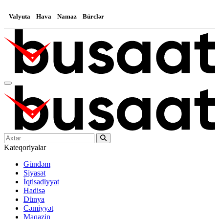
Valyuta
Hava
Namaz
Bürclər
Search…
Kateqoriyalar
Gündəm
Siyasət
İqtisadiyyat
Hadisə
Dünya
Cəmiyyət
Maqazin