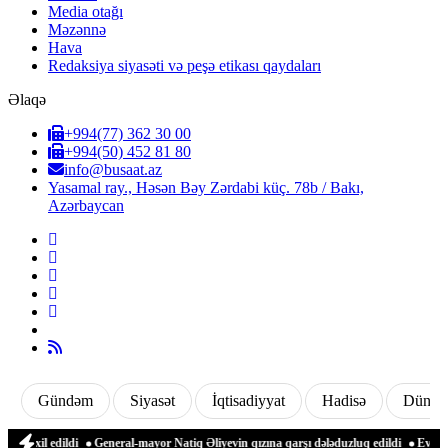
Media otağı
Məzənnə
Hava
Redaksiya siyasəti və peşə etikası qaydaları
Əlaqə
+994(77) 362 30 00
+994(50) 452 81 80
info@busaat.az
Yasamal ray., Həsən Bəy Zərdabi küç. 78b / Bakı,
Azərbaycan
Gündəm
Siyasət
İqtisadiyyat
Hadisə
Dünya
daxil edildi
General-mayor Natiq Əliyevin qızına qarşı dələduzluq edildi
Evinə gə