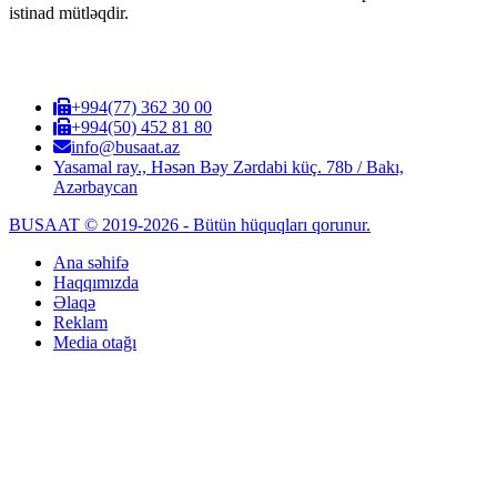
istinad mütləqdir.
+994(77) 362 30 00
+994(50) 452 81 80
info@busaat.az
Yasamal ray., Həsən Bəy Zərdabi küç. 78b / Bakı,
Azərbaycan
BUSAAT © 2019-2026 - Bütün hüquqları qorunur.
Ana səhifə
Haqqımızda
Əlaqə
Reklam
Media otağı