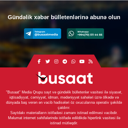
Gündəlik xəbər bülletenlərinə abunə olun
"Busaat" Media Qrupu sayt və gündəlik bülletenlər vasitəsi ilə siyasət,
iqtisadiyyat, cəmiyyət, idman, mədəniyyət sahələri üzrə ölkədə və
dünyada baş verən ən vacib hadisələri öz oxucularına operativ şəkildə
çatdırır.
Saytdakı materialların istifadəsi zamanı istinad edilməsi vacibdir.
Məlumat internet səhifələrində istifadə edildikdə hiperlink vasitəsi ilə
istinad mütləqdir.