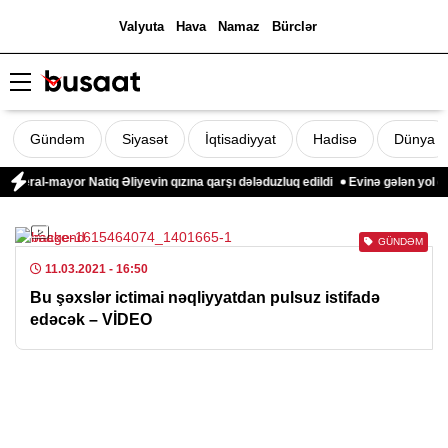
Valyuta
Hava
Namaz
Bürclər
Gündəm
Siyasət
İqtisadiyyat
Hadisə
Dünya
neral-mayor Natiq Əliyevin qızına qarşı dələduzluq edildi
Evinə gələn yol qo
GÜNDƏM
11.03.2021
- 16:50
Bu şəxslər ictimai nəqliyyatdan pulsuz istifadə
edəcək – VİDEO