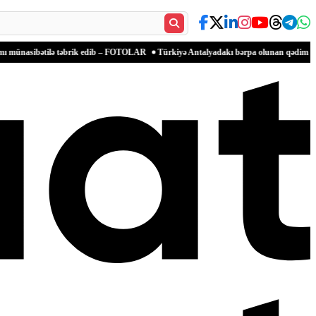
ilə təbrik edib – FOTOLAR
Türkiyə Antalyadakı bərpa olunan qədim məkanlarla mədən