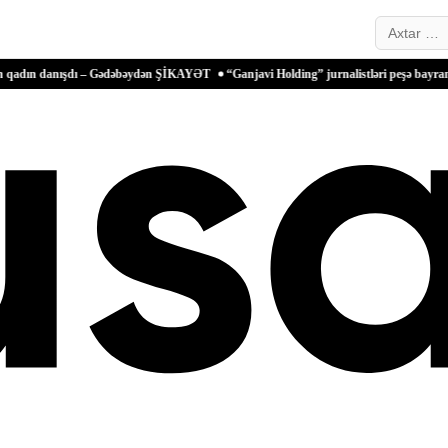
Search…
ışdı – Gədəbəydən ŞİKAYƏT
“Ganjavi Holding” jurnalistləri peşə bayramı münasibət