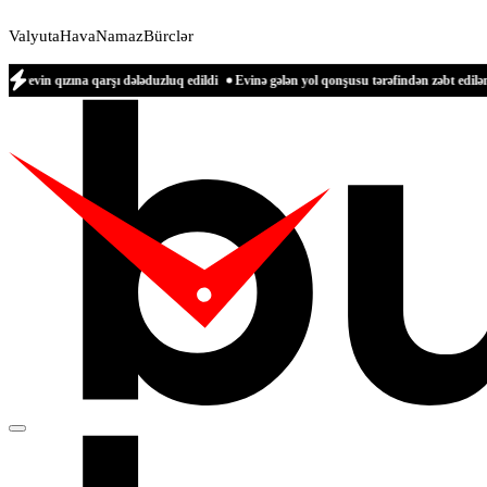
Valyuta
Hava
Namaz
Bürclər
a qarşı dələduzluq edildi
Evinə gələn yol qonşusu tərəfindən zəbt edilən qadın dan