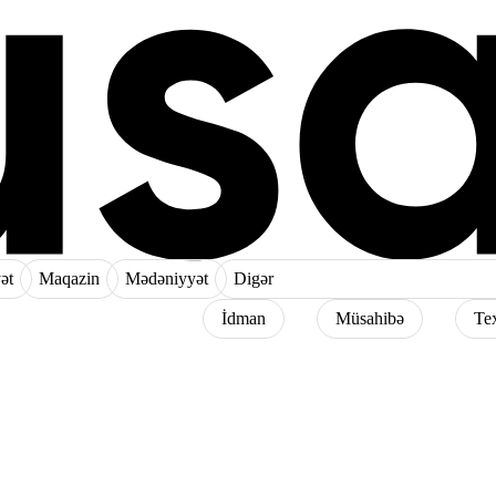
ət
Maqazin
Mədəniyyət
Digər
İdman
Müsahibə
Te