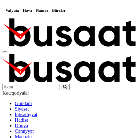
Valyuta
Hava
Namaz
Bürclər
Search…
Kateqoriyalar
Gündəm
Siyasət
İqtisadiyyat
Hadisə
Dünya
Cəmiyyət
Maqazin