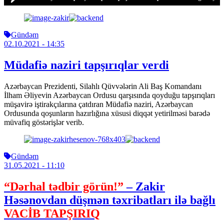
Gündəm
02.10.2021
- 14:35
Müdafiə naziri tapşırıqlar verdi
Azərbaycan Prezidenti, Silahlı Qüvvələrin Ali Baş Komandanı
İlham Əliyevin Azərbaycan Ordusu qarşısında qoyduğu tapşırıqları
müşavirə iştirakçılarına çatdıran Müdafiə naziri, Azərbaycan
Ordusunda qoşunların hazırlığına xüsusi diqqət yetirilməsi barədə
müvafiq göstərişlər verib.
Gündəm
31.05.2021
- 11:10
“Dərhal tədbir görün!”
– Zakir
Həsənovdan düşmən təxribatları ilə bağlı
VACİB TAPŞIRIQ