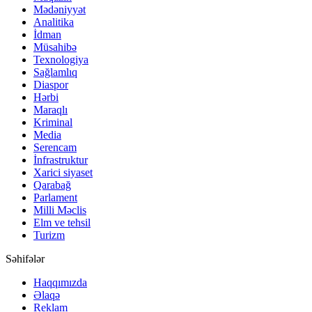
Mədəniyyət
Analitika
İdman
Müsahibə
Texnologiya
Sağlamlıq
Diaspor
Hərbi
Maraqlı
Kriminal
Media
Serencam
İnfrastruktur
Xarici siyaset
Qarabağ
Parlament
Milli Məclis
Elm ve tehsil
Turizm
Səhifələr
Haqqımızda
Əlaqə
Reklam