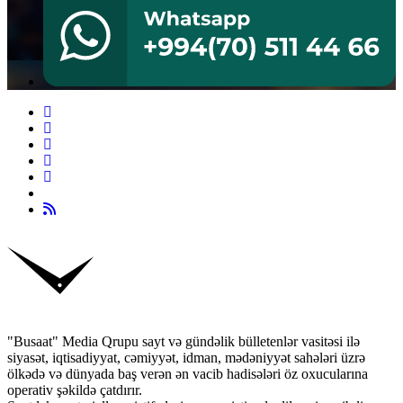
"Busaat" Media Qrupu sayt və gündəlik bülletenlər vasitəsi ilə
siyasət, iqtisadiyyat, cəmiyyət, idman, mədəniyyət sahələri üzrə
ölkədə və dünyada baş verən ən vacib hadisələri öz oxucularına
operativ şəkildə çatdırır.