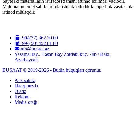
Saytdakı materialların istifadəsi zamanı istinad edilməsi vacibdir.
Məlumat internet səhifələrində istifadə edildikdə hiperlink vasitəsi ilə
istinad mütləqdir.
+994(77) 362 30 00
+994(50) 452 81 80
info@busaat.az
Yasamal ray., Həsən Bəy Zərdabi küç. 78b / Bakı,
Azərbaycan
BUSAAT © 2019-2026 - Bütün hüquqları qorunur.
Ana səhifə
Haqqımızda
Əlaqə
Reklam
Media otağı