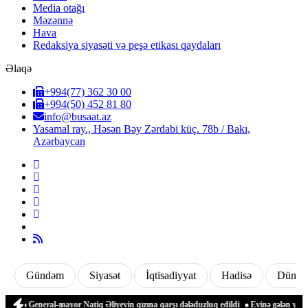
Media otağı
Məzənnə
Hava
Redaksiya siyasəti və peşə etikası qaydaları
Əlaqə
+994(77) 362 30 00
+994(50) 452 81 80
info@busaat.az
Yasamal ray., Həsən Bəy Zərdabi küç. 78b / Bakı,
Azərbaycan
Gündəm
Siyasət
İqtisadiyyat
Hadisə
Dünya
di
General-mayor Natiq Əliyevin qızına qarşı dələduzluq edildi
Evinə gələn yol qo