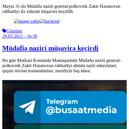
Mayın 31-də Müdafiə naziri general-polkovnik Zakir Həsənovun
rəhbərliyi ilə xidməti müşavirə keçirilib
Gündəm
29.03.2021
- 16:30
Müdafiə naziri müşavirə keçirdi
Bu gün Mərkəzi Komanda Məntəqəsində Müdafiə naziri general-
polkovnik Zakir Həsənovun rəhbərliyi altında nazir müavinləri,
qoşun növləri komandanları, nazirliyin baş idarə,
Gündəlik xəbər bülletenlərinə abunə olun