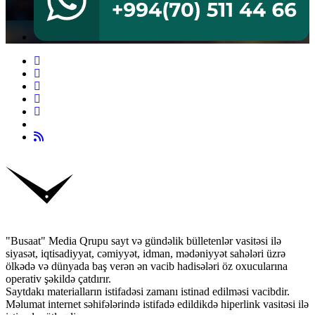
"Busaat" Media Qrupu sayt və gündəlik bülletenlər vasitəsi ilə
siyasət, iqtisadiyyat, cəmiyyət, idman, mədəniyyət sahələri üzrə
ölkədə və dünyada baş verən ən vacib hadisələri öz oxucularına
operativ şəkildə çatdırır.
Saytdakı materialların istifadəsi zamanı istinad edilməsi vacibdir.
Məlumat internet səhifələrində istifadə edildikdə hiperlink vasitəsi ilə