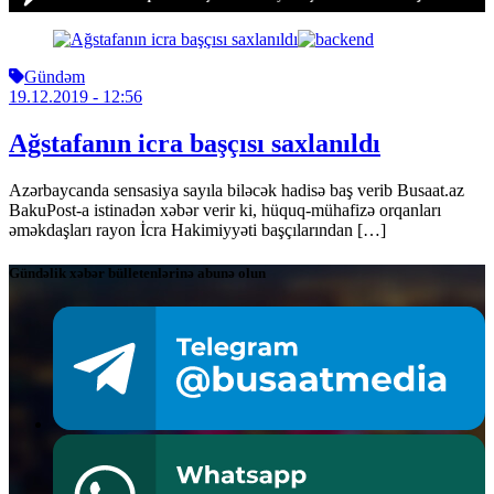
Gündəm
19.12.2019
- 12:56
Ağstafanın icra başçısı saxlanıldı
Azərbaycanda sensasiya sayıla biləcək hadisə baş verib Busaat.az
BakuPost-a istinadən xəbər verir ki, hüquq-mühafizə orqanları
əməkdaşları rayon İcra Hakimiyyəti başçılarından […]
Gündəlik xəbər bülletenlərinə abunə olun