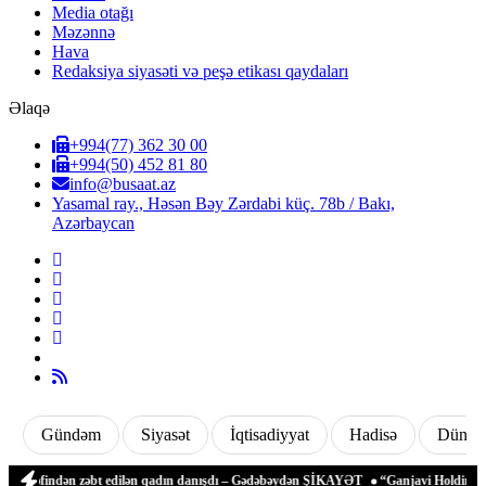
Media otağı
Məzənnə
Hava
Redaksiya siyasəti və peşə etikası qaydaları
Əlaqə
+994(77) 362 30 00
+994(50) 452 81 80
info@busaat.az
Yasamal ray., Həsən Bəy Zərdabi küç. 78b / Bakı,
Azərbaycan
Gündəm
Siyasət
İqtisadiyyat
Hadisə
Dünya
su tərəfindən zəbt edilən qadın danışdı – Gədəbəydən ŞİKAYƏT
“Ganjavi Holding” j