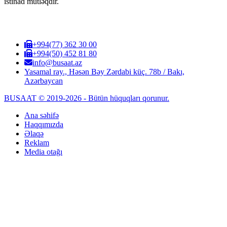
istinad mütləqdir.
+994(77) 362 30 00
+994(50) 452 81 80
info@busaat.az
Yasamal ray., Həsən Bəy Zərdabi küç. 78b / Bakı,
Azərbaycan
BUSAAT © 2019-2026 - Bütün hüquqları qorunur.
Ana səhifə
Haqqımızda
Əlaqə
Reklam
Media otağı