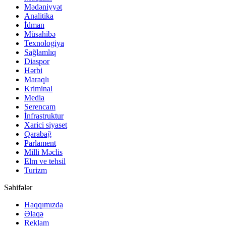
Mədəniyyət
Analitika
İdman
Müsahibə
Texnologiya
Sağlamlıq
Diaspor
Hərbi
Maraqlı
Kriminal
Media
Serencam
İnfrastruktur
Xarici siyaset
Qarabağ
Parlament
Milli Məclis
Elm ve tehsil
Turizm
Səhifələr
Haqqımızda
Əlaqə
Reklam