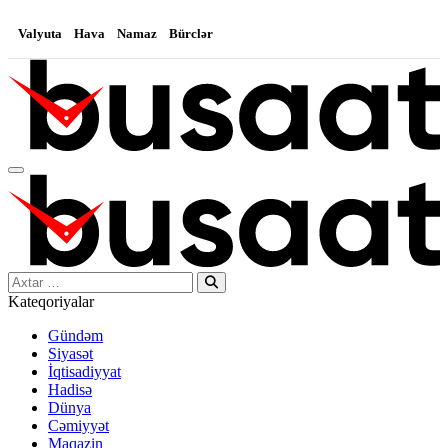
Valyuta
Hava
Namaz
Bürclər
Search…
Kateqoriyalar
Gündəm
Siyasət
İqtisadiyyat
Hadisə
Dünya
Cəmiyyət
Maqazin