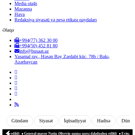
Media otağı
Məzənnə
Hava
Redaksiya siyasəti və peşə etikası qaydaları
Əlaqə
+994(77) 362 30 00
+994(50) 452 81 80
info@busaat.az
Yasamal ray., Həsən Bəy Zərdabi küç. 78b / Bakı,
Azərbaycan
Gündəm
Siyasət
İqtisadiyyat
Hadisə
Dünya
xil edildi
General-mayor Natiq Əliyevin qızına qarşı dələduzluq edildi
Evinə gələn