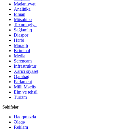
Mədəniyyət
Analitika
İdman
Müsahibə
Texnologiya
Sağlamlıq
Diaspor
Hərbi
Maraqlı
Kriminal
Media
Serencam
İnfrastruktur
Xarici siyaset
Qarabağ
Parlament
Milli Məclis
Elm ve tehsil
Turizm
Səhifələr
Haqqımızda
Əlaqə
Reklam