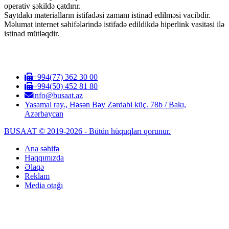
operativ şəkildə çatdırır.
Saytdakı materialların istifadəsi zamanı istinad edilməsi vacibdir.
Məlumat internet səhifələrində istifadə edildikdə hiperlink vasitəsi ilə
istinad mütləqdir.
+994(77) 362 30 00
+994(50) 452 81 80
info@busaat.az
Yasamal ray., Həsən Bəy Zərdabi küç. 78b / Bakı,
Azərbaycan
BUSAAT © 2019-2026 - Bütün hüquqları qorunur.
Ana səhifə
Haqqımızda
Əlaqə
Reklam
Media otağı