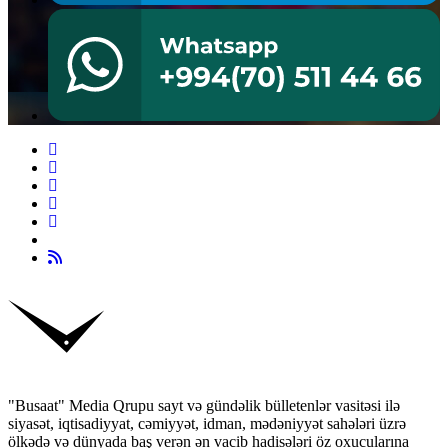
"Busaat" Media Qrupu sayt və gündəlik bülletenlər vasitəsi ilə
siyasət, iqtisadiyyat, cəmiyyət, idman, mədəniyyət sahələri üzrə
ölkədə və dünyada baş verən ən vacib hadisələri öz oxucularına