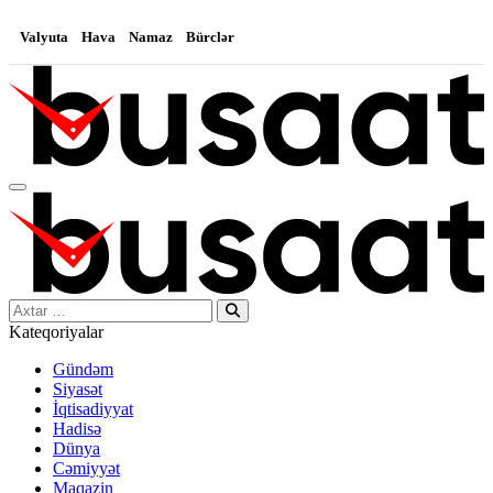
Valyuta
Hava
Namaz
Bürclər
Search…
Kateqoriyalar
Gündəm
Siyasət
İqtisadiyyat
Hadisə
Dünya
Cəmiyyət
Maqazin