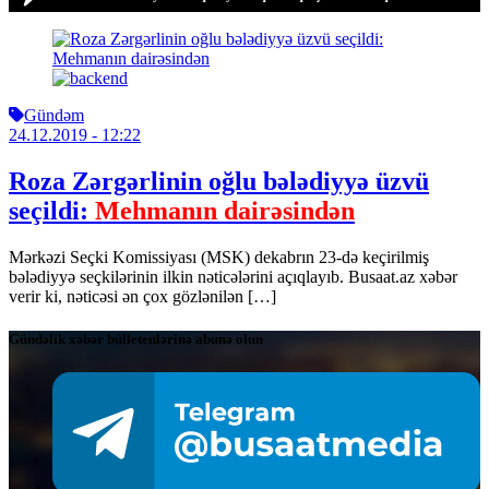
Gündəm
24.12.2019
- 12:22
Roza Zərgərlinin oğlu bələdiyyə üzvü
seçildi:
Mehmanın dairəsindən
Mərkəzi Seçki Komissiyası (MSK) dekabrın 23-də keçirilmiş
bələdiyyə seçkilərinin ilkin nəticələrini açıqlayıb. Busaat.az xəbər
verir ki, nəticəsi ən çox gözlənilən […]
Gündəlik xəbər bülletenlərinə abunə olun