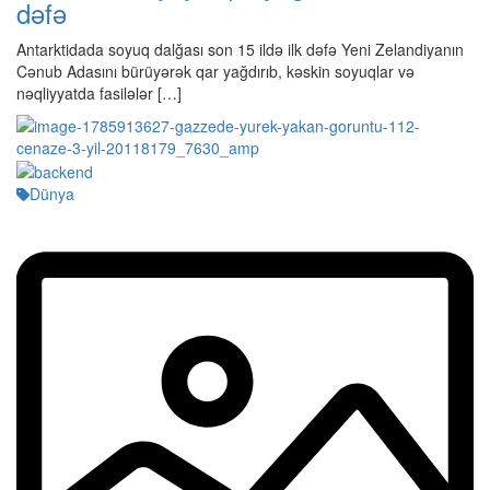
dəfə
Antarktidada soyuq dalğası son 15 ildə ilk dəfə Yeni Zelandiyanın
Cənub Adasını bürüyərək qar yağdırıb, kəskin soyuqlar və
nəqliyyatda fasilələr […]
Dünya