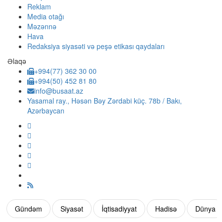
Reklam
Media otağı
Məzənnə
Hava
Redaksiya siyasəti və peşə etikası qaydaları
Əlaqə
+994(77) 362 30 00
+994(50) 452 81 80
info@busaat.az
Yasamal ray., Həsən Bəy Zərdabi küç. 78b / Bakı,
Azərbaycan
Gündəm
Siyasət
İqtisadiyyat
Hadisə
Dünya