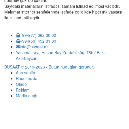
operativ şəkildə çatdırır.
Saytdakı materialların istifadəsi zamanı istinad edilməsi vacibdir.
Məlumat internet səhifələrində istifadə edildikdə hiperlink vasitəsi
ilə istinad mütləqdir.
+994(77) 362 30 00
+994(50) 452 81 80
info@busaat.az
Yasamal ray., Həsən Bəy Zərdabi küç. 78b / Bakı,
Azərbaycan
BUSAAT © 2019-2026 - Bütün hüquqları qorunur.
Ana səhifə
Haqqımızda
Əlaqə
Reklam
Media otağı