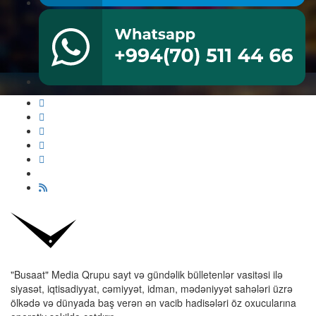
"Busaat" Media Qrupu sayt və gündəlik bülletenlər vasitəsi ilə
siyasət, iqtisadiyyat, cəmiyyət, idman, mədəniyyət sahələri üzrə
ölkədə və dünyada baş verən ən vacib hadisələri öz oxucularına