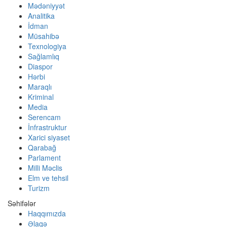
Mədəniyyət
Analitika
İdman
Müsahibə
Texnologiya
Sağlamlıq
Diaspor
Hərbi
Maraqlı
Kriminal
Media
Serencam
İnfrastruktur
Xarici siyaset
Qarabağ
Parlament
Milli Məclis
Elm ve tehsil
Turizm
Səhifələr
Haqqımızda
Əlaqə