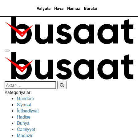
Valyuta
Hava
Namaz
Bürclər
Search…
Kateqoriyalar
Gündəm
Siyasət
İqtisadiyyat
Hadisə
Dünya
Cəmiyyət
Maqazin