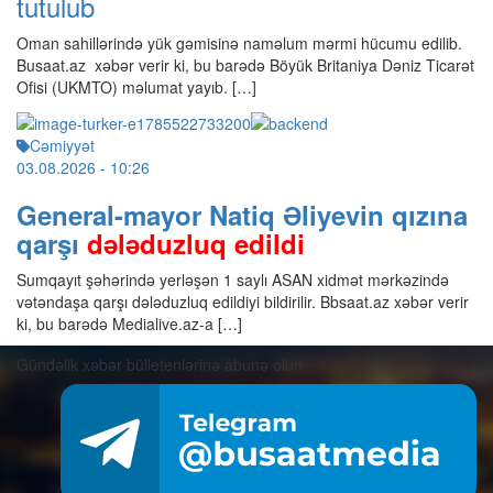
tutulub
Oman sahillərində yük gəmisinə naməlum mərmi hücumu edilib.
Busaat.az xəbər verir ki, bu barədə Böyük Britaniya Dəniz Ticarət
Ofisi (UKMTO) məlumat yayıb. […]
Cəmiyyət
03.08.2026
- 10:26
General-mayor Natiq Əliyevin qızına
qarşı
dələduzluq edildi
Sumqayıt şəhərində yerləşən 1 saylı ASAN xidmət mərkəzində
vətəndaşa qarşı dələduzluq edildiyi bildirilir. Bbsaat.az xəbər verir
ki, bu barədə Medialive.az-a […]
Gündəlik xəbər bülletenlərinə abunə olun