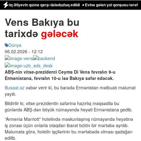
Əliyevin qızına qarşı dələduzluq edildi
Evinə gələn yol qonşusu tərəfindən z
Vens Bakıya bu
tarixdə
gələcək
Dünya
06.02.2026
- 12:12
ABŞ-nin vitse-prezidenti Ceyms Di Vens fevralın 9-u
Ermənistana, fevralın 10-u isə Bakıya səfər edəcək.
Busaat.az
xəbər verir ki, bu barədə Ermənistan mətbuatı məlumat
yayıb.
Bildirilir ki, vitse-prezidentin səfərinə hazırlıq məqsədilə bu
günlərdə ABŞ-dən böyük nümayəndə heyəti Ermənistana gedib.
“Armenia Marriott” hotelində məskunlaşmış nümayəndə heyətinə
iş zonası üçün onlarla otaqdan ibarət bütöv bir mərtəbə ayrılıb.
Məlumata görə, hotelin işçilərinin bu mərtəbədə olması qadağan
edilib.