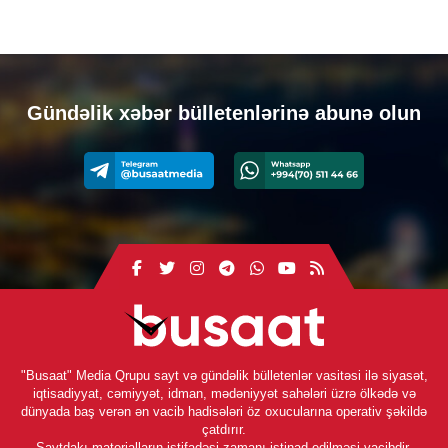
Gündəlik xəbər bülletenlərinə abunə olun
"Busaat" Media Qrupu sayt və gündəlik bülletenlər vasitəsi ilə siyasət,
iqtisadiyyat, cəmiyyət, idman, mədəniyyət sahələri üzrə ölkədə və
dünyada baş verən ən vacib hadisələri öz oxucularına operativ şəkildə
çatdırır.
Saytdakı materialların istifadəsi zamanı istinad edilməsi vacibdir.