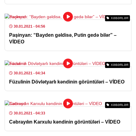
XƏBƏRLƏR
30.01.2021
- 04:56
Paşinyan: “Bayden gəldisə, Putin gedə bilər” –
VİDEO
XƏBƏRLƏR
30.01.2021
- 04:34
Füzulinin Dövlətyarlı kəndinin görüntüləri – VİDEO
XƏBƏRLƏR
30.01.2021
- 04:33
Cəbrayılın Karxulu kəndinin görüntüləri – VİDEO