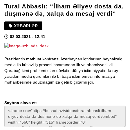
Tural Abbaslı: “İlham Əliyev dosta da,
düşmənə də, xalqa da mesaj verdi”
XƏBƏRLƏR
02.03.2021
- 12:41
Prezidentin mətbuat konfransı Azərbaycan iqtidarının beynəlxalq
media ilə kütləvi iş prosesi baxımından ilk və əhəmiyyətli idi.
Qarabağ kimi problemi olan dövlətin dünya ictimaiyyətində rəy
yaradan media qurumları ilə birbaşa işləməməsi informasiya
müharibəsində uduzmağımıza gətirib çıxarmışdı.
Saytına əlavə et: