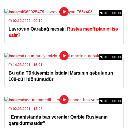
XƏBƏRLƏR
02.12.2022
- 00:10
Lavrovun Qarabağ mesajı:
Rusiya məxfi planını işə
salır?
XƏBƏRLƏR
14.03.2021
- 16:21
Bu gün Türkiyəmizin İstiqlal Marşının qəbulunun
100-cü il dönümüdür
XƏBƏRLƏR
02.03.2021
- 13:03
“Ermənistanda baş verənlər Qərblə Rusiyanın
qarşıdurmasıdır”