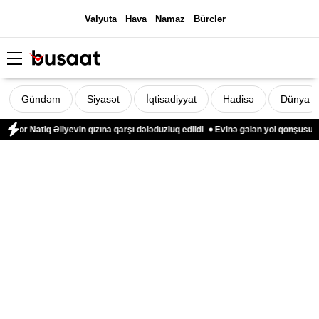
Valyuta
Hava
Namaz
Bürclər
Gündəm
Siyasət
İqtisadiyyat
Hadisə
Dünya
r Natiq Əliyevin qızına qarşı dələduzluq edildi
Evinə gələn yol qonşusu tərə