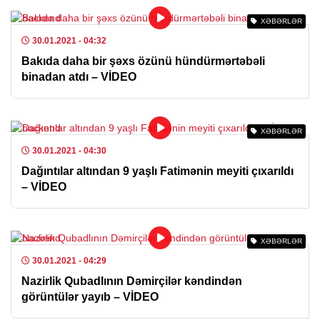
XƏBƏRLƏR
30.01.2021
- 04:32
Bakıda daha bir şəxs özünü hündürmərtəbəli
binadan atdı – VİDEO
XƏBƏRLƏR
30.01.2021
- 04:30
Dağıntılar altından 9 yaşlı Fatimənin meyiti çıxarıldı
– VİDEO
XƏBƏRLƏR
30.01.2021
- 04:29
Nazirlik Qubadlının Dəmirçilər kəndindən
görüntülər yayıb – VİDEO