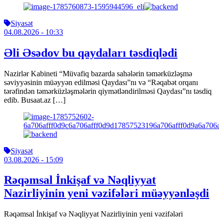
Siyasət
04.08.2026
- 10:33
Əli Əsədov bu qaydaları təsdiqlədi
Nazirlər Kabineti “Müvafiq bazarda sahələrin təmərküzləşmə
səviyyəsinin müəyyən edilməsi Qaydası”nı və “Rəqabət orqanı
tərəfindən təmərküzləşmələrin qiymətləndirilməsi Qaydası”nı təsdiq
edib. Busaat.az […]
Siyasət
03.08.2026
- 15:09
Rəqəmsal İnkişaf və Nəqliyyat
Nazirliyinin yeni vəzifələri müəyyənləşdi
Rəqəmsal İnkişaf və Nəqliyyat Nazirliyinin yeni vəzifələri