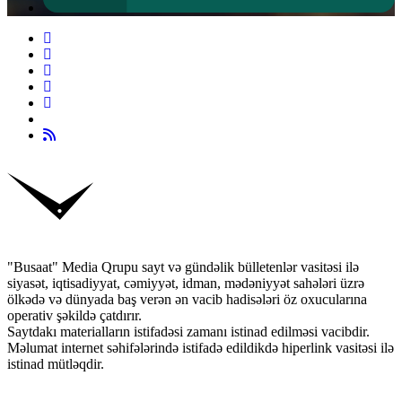
"Busaat" Media Qrupu sayt və gündəlik bülletenlər vasitəsi ilə
siyasət, iqtisadiyyat, cəmiyyət, idman, mədəniyyət sahələri üzrə
ölkədə və dünyada baş verən ən vacib hadisələri öz oxucularına
operativ şəkildə çatdırır.
Saytdakı materialların istifadəsi zamanı istinad edilməsi vacibdir.
Məlumat internet səhifələrində istifadə edildikdə hiperlink vasitəsi ilə
istinad mütləqdir.