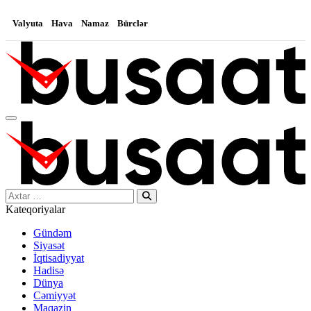
Valyuta
Hava
Namaz
Bürclər
Search…
Kateqoriyalar
Gündəm
Siyasət
İqtisadiyyat
Hadisə
Dünya
Cəmiyyət
Maqazin