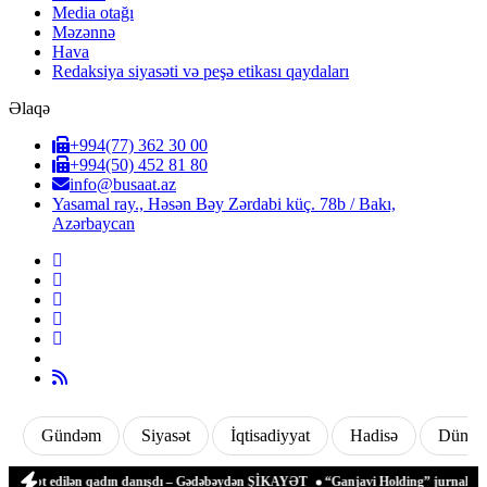
Media otağı
Məzənnə
Hava
Redaksiya siyasəti və peşə etikası qaydaları
Əlaqə
+994(77) 362 30 00
+994(50) 452 81 80
info@busaat.az
Yasamal ray., Həsən Bəy Zərdabi küç. 78b / Bakı,
Azərbaycan
Gündəm
Siyasət
İqtisadiyyat
Hadisə
Dünya
 zəbt edilən qadın danışdı – Gədəbəydən ŞİKAYƏT
“Ganjavi Holding” jurnalistləri p