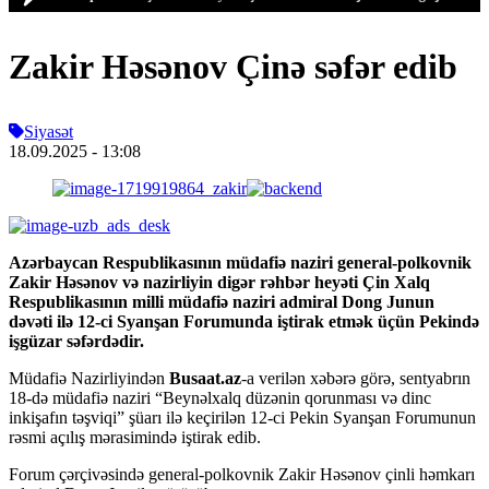
Zakir Həsənov Çinə səfər edib
Siyasət
18.09.2025
- 13:08
Azərbaycan Respublikasının müdafiə naziri general-polkovnik
Zakir Həsənov və nazirliyin digər rəhbər heyəti Çin Xalq
Respublikasının milli müdafiə naziri admiral Dong Junun
dəvəti ilə 12-ci Syanşan Forumunda iştirak etmək üçün Pekində
işgüzar səfərdədir.
Müdafiə Nazirliyindən
Busaat.az
-a verilən xəbərə görə, sentyabrın
18-də müdafiə naziri “Beynəlxalq düzənin qorunması və dinc
inkişafın təşviqi” şüarı ilə keçirilən 12-ci Pekin Syanşan Forumunun
rəsmi açılış mərasimində iştirak edib.
Forum çərçivəsində general-polkovnik Zakir Həsənov çinli həmkarı