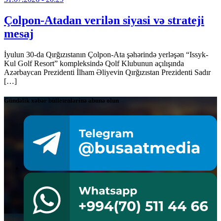
Çolpon-Atadan verilən siyasi və strateji
mesaj
İyulun 30-da Qırğızıstanın Çolpon-Ata şəhərində yerləşən “Issyk-
Kul Golf Resort” kompleksində Qolf Klubunun açılışında
Azərbaycan Prezidenti İlham Əliyevin Qırğızıstan Prezidenti Sadır
[…]
Gündəlik xəbər bülletenlərinə abunə olun