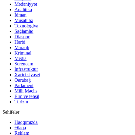
Mədəniyyət
Analitika
İdman
Müsahibə
Texnologiya
Sağlamlıq
Diaspor
Hərbi
Maraqlı
Kriminal
Media
Serencam
İnfrastruktur
Xarici siyaset
Qarabağ
Parlament
Milli Məclis
Elm ve tehsil
Turizm
Səhifələr
Haqqımızda
Əlaqə
Reklam