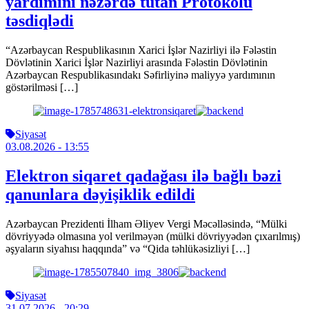
yardımını nəzərdə tutan Protokolu
təsdiqlədi
“Azərbaycan Respublikasının Xarici İşlər Nazirliyi ilə Fələstin
Dövlətinin Xarici İşlər Nazirliyi arasında Fələstin Dövlətinin
Azərbaycan Respublikasındakı Səfirliyinə maliyyə yardımının
göstərilməsi […]
Siyasət
03.08.2026
- 13:55
Elektron siqaret qadağası ilə bağlı bəzi
qanunlara dəyişiklik edildi
Azərbaycan Prezidenti İlham Əliyev Vergi Məcəlləsində, “Mülki
dövriyyədə olmasına yol verilməyən (mülki dövriyyədən çıxarılmış)
əşyaların siyahısı haqqında” və “Qida təhlükəsizliyi […]
Siyasət
31.07.2026
- 20:29