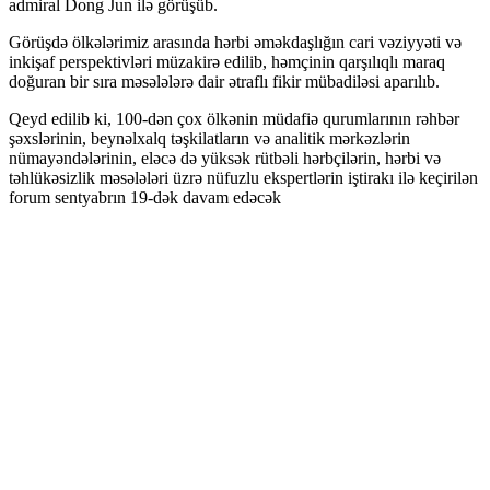
admiral Dong Jun ilə görüşüb.
Görüşdə ölkələrimiz arasında hərbi əməkdaşlığın cari vəziyyəti və
inkişaf perspektivləri müzakirə edilib, həmçinin qarşılıqlı maraq
doğuran bir sıra məsələlərə dair ətraflı fikir mübadiləsi aparılıb.
Qeyd edilib ki, 100-dən çox ölkənin müdafiə qurumlarının rəhbər
şəxslərinin, beynəlxalq təşkilatların və analitik mərkəzlərin
nümayəndələrinin, eləcə də yüksək rütbəli hərbçilərin, hərbi və
təhlükəsizlik məsələləri üzrə nüfuzlu ekspertlərin iştirakı ilə keçirilən
forum sentyabrın 19-dək davam edəcək