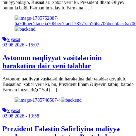
müəyyənləşib. Busaat.az xəbər verir ki, Prezident İlham Əliyev
bununla bağlı Fərman imzalayıb. Fərmana […]
Siyasət
03.08.2026
- 15:07
Avtonom nəqliyyat vasitələrinin
hərəkətinə dair yeni tələblər
Avtonom nəqliyyat vasitələrinin hərəkətinə dair tələblər qoyulub.
Busaat.az xəbər verir ki, bu, Prezident İlham Əliyevin tətbiqi barədə
Fərman imzaladığı “Yol […]
Siyasət
03.08.2026
- 13:58
Prezident Fələstin Səfirliyinə maliyyə