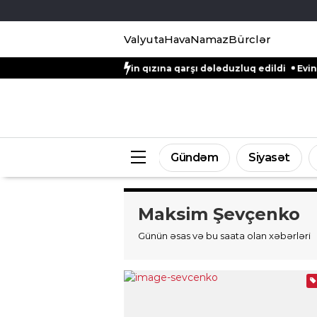
Valyuta
Hava
Namaz
Bürclər
or Natiq Əliyevin qızına qarşı dələduzluq edildi
Evinə gələn yol
Gündəm
Siyasət
Maksim Şevçenko
Günün əsas və bu saata olan xəbərləri