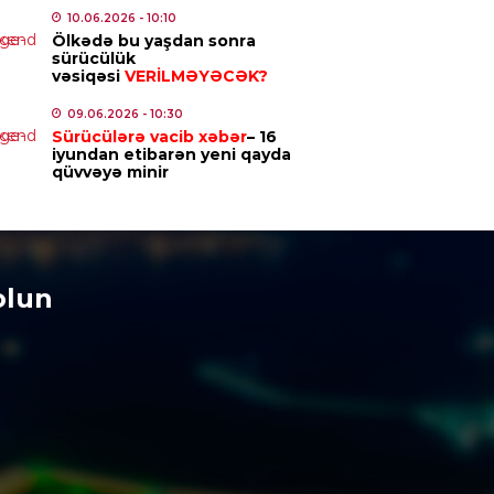
10.06.2026
- 10:10
6.08.2026
- 19:37
Ölkədə bu yaşdan sonra
sürücülük
vəsiqəsi
VERİLMƏYƏCƏK?
NDƏM
id Seliverstov yayılan
09.06.2026
- 10:30
ialarla bağlı açıqlama
Sürücülərə vacib xəbər
– 16
iyundan etibarən yeni qayda
ib:
“İddiaların əhəmiyyətli
qüvvəyə minir
səsi həqiqəti əks etdirmir”
6.08.2026
- 17:45
NYA
olun
iya Qafanda baş konsulluq açır
6.08.2026
- 12:24
MINAL
yikgilin apellyasiya şikayəti
ə qərar verildi
6.08.2026
- 12:22