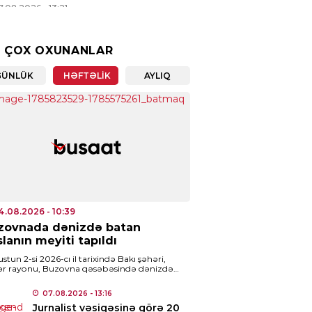
7.08.2026
- 13:21
ENCAM
 ÇOX OXUNANLAR
ət Nağdəliyev səfir təyin
ldi
GÜNLÜK
HƏFTƏLIK
AYLIQ
7.08.2026
- 13:19
IA
nalist vəsiqəsinə görə 20
atlıq ödəniş ləğv edildi
7.08.2026
- 13:16
4.08.2026
- 10:39
ISƏ
zovnada dənizdə batan
rdabda qəsdən yanğın törədən
lanın meyiti tapıldı
s tutuldu
stun 2-si 2026-cı il tarixində Bakı şəhəri,
7.08.2026
- 11:17
r rayonu, Buzovna qəsəbəsində dənizdə
rətsiz ərazidə batan 2004-cü il təvəllüdlü
dov Ruslan […]
07.08.2026
- 13:16
ISƏ
Jurnalist vəsiqəsinə görə 20