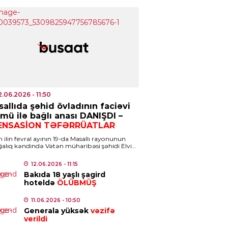
aqlı araşdırma
7.08.2026
- 10:25
IYYƏT
avilə olmasa da, müəllif
orarı ödənilməlidir – Ali
hkəmədən mühüm qərar
2.06.2026
- 11:50
7.08.2026
- 10:10
allıda şəhid övladının faciəvi
mü ilə bağlı anası DANIŞDI –
ICI SIYASET
ENSASİON TƏFƏRRÜATLAR
ərbaycandan tranzit keçməklə
 ilin fevral ayının 19-da Masallı rayonunun
mənistana buğda və daş kömür
alıq kəndində Vətən müharibəsi şəhidi Elvin
ovun 13 yaşlı oğlu Ayhan Əzizov faciəvi […]
ndəriləcək
12.06.2026
- 11:15
7.08.2026
- 09:47
Bakıda 18 yaşlı şagird
hoteldə
ÖLÜBMÜŞ
IZM
11.06.2026
- 10:50
kiyədəki bu tarixi abidə
Generala yüksək
vəzifə
SCO-nun Dünya İrsinin İlkin
verildi
yahısına
daxil edildi