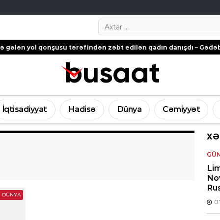
Search…
 qonşusu tərəfindən zəbt edilən qadın danışdı – Gədəbəydən ŞİK
İqtisadiyyat
Hadisə
Dünya
Cəmiyyət
XƏ
GÜ
Lim
Nov
Rus
DÜNYA
0