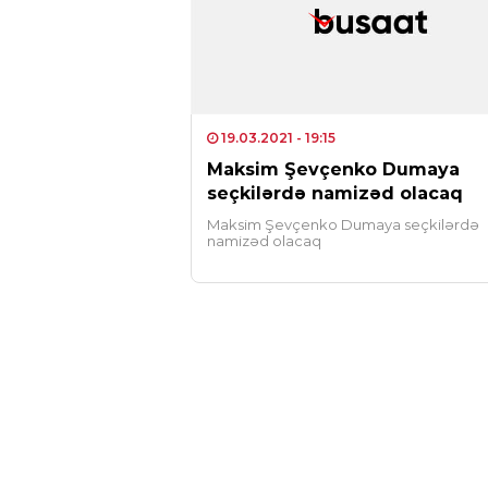
19.03.2021
- 19:15
Maksim Şevçenko Dumaya
seçkilərdə namizəd olacaq
Maksim Şevçenko Dumaya seçkilərdə
namizəd olacaq