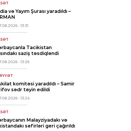
ASƏT
ia və Yayım Şurası yaradıldı –
RMAN
7.08.2026
- 13:31
ASƏT
rbaycanla Tacikistan
sındakı saziş təsdiqləndi
7.08.2026
- 13:26
IYYƏT
kilat komitəsi yaradıldı – Samir
ifov sədr təyin edildi
7.08.2026
- 13:24
ASƏT
rbaycanın Malayziyadakı və
istandakı səfirləri geri çağırıldı