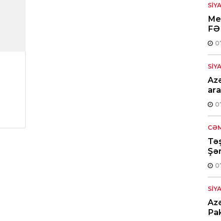
SIY
Med
FƏ
0
SIY
Azə
ara
0
CƏM
Təş
Şər
0
SIY
Azə
Pak