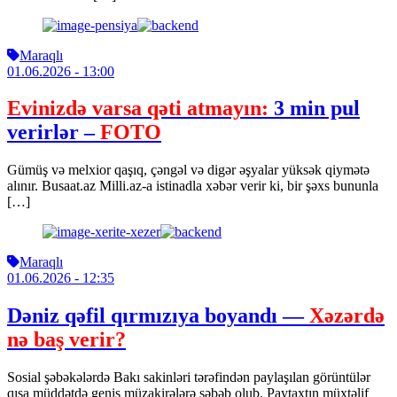
Maraqlı
01.06.2026
- 13:00
Evinizdə varsa qəti atmayın:
3 min pul
verirlər –
FOTO
Gümüş və melxior qaşıq, çəngəl və digər əşyalar yüksək qiymətə
alınır. Busaat.az Milli.az-a istinadla xəbər verir ki, bir şəxs bununla
[…]
Maraqlı
01.06.2026
- 12:35
Dəniz qəfil qırmızıya boyandı —
Xəzərdə
nə baş verir?
Sosial şəbəkələrdə Bakı sakinləri tərəfindən paylaşılan görüntülər
qısa müddətdə geniş müzakirələrə səbəb olub. Paytaxtın müxtəlif