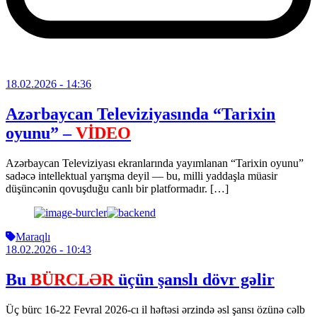
18.02.2026
- 14:36
Azərbaycan Televiziyasında “Tarixin
oyunu” –
VİDEO
Azərbaycan Televiziyası ekranlarında yayımlanan “Tarixin oyunu”
sadəcə intellektual yarışma deyil — bu, milli yaddaşla müasir
düşüncənin qovuşduğu canlı bir platformadır. […]
Maraqlı
18.02.2026
- 10:43
Bu
BÜRCLƏR
üçün şanslı dövr gəlir
Üç bürc 16-22 Fevral 2026-cı il həftəsi ərzində əsl şansı özünə cəlb