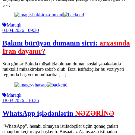
[…]
Maraqlı
03.04.2026
- 09:30
Bakını bürüyən dumanın sirri:
arxasında
İran dayanır?
Son günlər Bakıda müşahidə olunan duman sosial şəbəkələrdə
müxtəlif müzakirələrə səbəb olub. Bəzi istifadəçilər bu vəziyyəti
regionda baş verən müharibə […]
Maraqlı
18.03.2026
- 10:25
WhatsApp işlədənlərin
NƏZƏRİNƏ
“WhatsApp”, hesabı olmayan istifadəçilər üçün qonaq çatları
sınaqdan keçirməyə başlayıb. Busaat.az Ajans.az-a istinadən