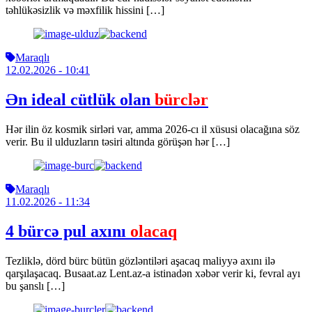
təhlükəsizlik və məxfilik hissini […]
Maraqlı
12.02.2026
- 10:41
Ən ideal cütlük olan
bürclər
Hər ilin öz kosmik sirləri var, amma 2026-cı il xüsusi olacağına söz
verir. Bu il ulduzların təsiri altında görüşən hər […]
Maraqlı
11.02.2026
- 11:34
4 bürcə pul axını
olacaq
Tezliklə, dörd bürc bütün gözləntiləri aşacaq maliyyə axını ilə
qarşılaşacaq. Busaat.az Lent.az-a istinadən xəbər verir ki, fevral ayı
bu şanslı […]