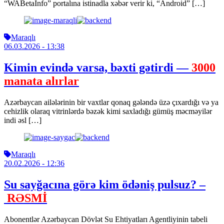
“WABetaInfo” portalına istinadla xəbər verir ki, “Android” […]
Maraqlı
06.03.2026
- 13:38
Kimin evində varsa, bəxti gətirdi —
3000
manata alırlar
Azərbaycan ailələrinin bir vaxtlar qonaq gələndə üzə çıxardığı və ya
cehizlik olaraq vitrinlərdə bəzək kimi saxladığı gümüş məcməyilər
indi əsl […]
Maraqlı
20.02.2026
- 12:36
Su sayğacına görə kim ödəniş pulsuz? –
RƏSMİ
Abonentlər Azərbaycan Dövlət Su Ehtiyatları Agentliyinin tabeli