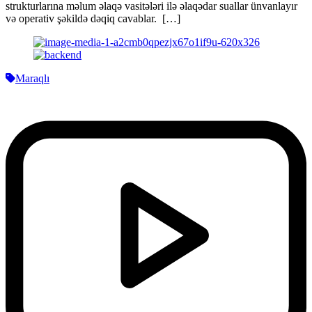
strukturlarına məlum əlaqə vasitələri ilə əlaqədar suallar ünvanlayır
və operativ şəkildə dəqiq cavablar. […]
Maraqlı