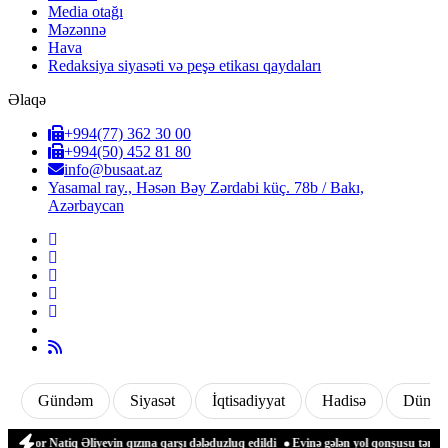
Media otağı
Məzənnə
Hava
Redaksiya siyasəti və peşə etikası qaydaları
Əlaqə
+994(77) 362 30 00
+994(50) 452 81 80
info@busaat.az
Yasamal ray., Həsən Bəy Zərdabi küç. 78b / Bakı,
Azərbaycan
Gündəm
Siyasət
İqtisadiyyat
Hadisə
Dünya
atiq Əliyevin qızına qarşı dələduzluq edildi
Evinə gələn yol qonşusu tərəfindən zə