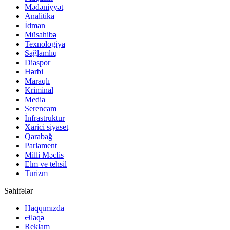
Mədəniyyət
Analitika
İdman
Müsahibə
Texnologiya
Sağlamlıq
Diaspor
Hərbi
Maraqlı
Kriminal
Media
Serencam
İnfrastruktur
Xarici siyaset
Qarabağ
Parlament
Milli Məclis
Elm ve tehsil
Turizm
Səhifələr
Haqqımızda
Əlaqə
Reklam