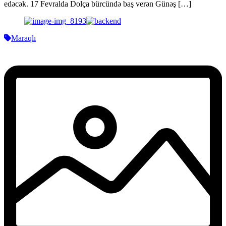
edəcək. 17 Fevralda Dolça bürcündə baş verən Günəş […]
Maraqlı