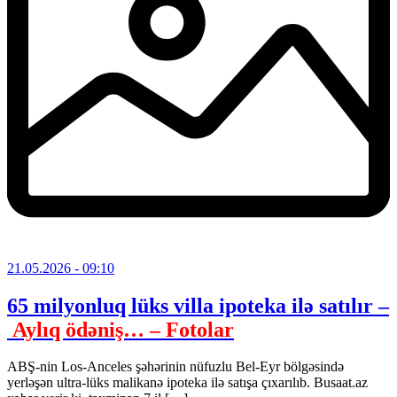
21.05.2026
- 09:10
65 milyonluq lüks villa ipoteka ilə satılır –
Aylıq ödəniş… – Fotolar
ABŞ-nin Los-Anceles şəhərinin nüfuzlu Bel-Eyr bölgəsində
yerləşən ultra-lüks malikanə ipoteka ilə satışa çıxarılıb. Busaat.az