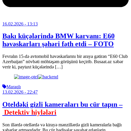
16.02.2026
- 13:13
Bakı küçələrində BMW karvanı: E60
həvəskarları şəhəri fəth etdi – FOTO
Fevralın 15-də avtomobil həvəskarlarını bir araya gətirən “E60 Club
Azerbaijan” növbəti möhtəşəm görüşünü keçirib. Busaat.az xəbər
verir ki, paytaxt küçələrində […]
Maraqlı
13.02.2026
- 22:47
Oteldəki gizli kameraları bu cür tapın –
Detektiv hiylələri
Son illərdə otellərdə və kirayə mənzillərdə gizli kameralarla bağlı
xəbərlər artmaqdadır. Bu cür hadisələr səyahət edənlərin