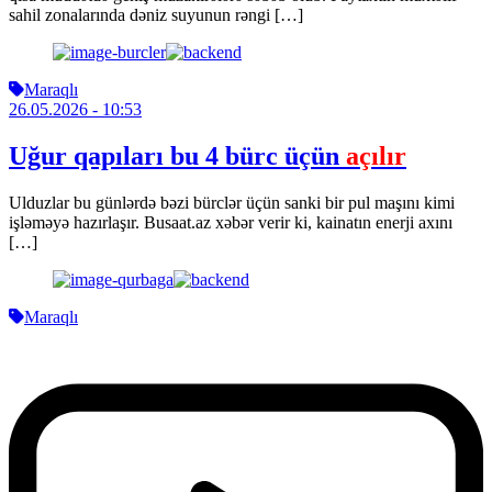
sahil zonalarında dəniz suyunun rəngi […]
Maraqlı
26.05.2026
- 10:53
Uğur qapıları bu 4 bürc üçün
açılır
Ulduzlar bu günlərdə bəzi bürclər üçün sanki bir pul maşını kimi
işləməyə hazırlaşır. Busaat.az xəbər verir ki, kainatın enerji axını
[…]
Maraqlı