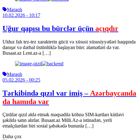
Maraqlı
10.02.2026
- 10:17
Uğur qapısı bu bürclər üçün
açıqdır
Ulduz falı tez-tez xarakterin gücü və xüsusi xüsusiyyətləri haqqında
danışır və dərhal üstünlüklə başlayan bürc əlamətləri də var.
Busaat.az Lent.az-a […]
Maraqlı
05.02.2026
- 00:25
Tərkibində qızıl var imiş –
Azərbaycanda
da hamıda var
Çinlilər qızıl əldə etmək məqsədilə köhnə SIM-kartları kütləvi
şəkildə satın alırlar. Busaat.az Milli.Az-a istinadən, yerli
emalçılardan biri sosial şəbəkədə bununla […]
Daha çox