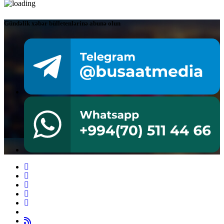
Gündəlik xəbər bülletenlərinə abunə olun