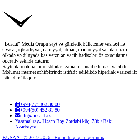
"Busaat" Media Qrupu sayt və gündəlik bülletenlər vasitəsi ilə
siyasət, iqtisadiyyat, cəmiyyət, idman, mədəniyyət sahələri üzrə
ölkədə və dünyada baş verən ən vacib hadisələri öz oxucularına
operativ şəkildə çatdırır.
Saytdakı materialların istifadəsi zamanı istinad edilməsi vacibdir.
Məlumat internet səhifələrində istifadə edildikdə hiperlink vasitəsi ilə
istinad mütləqdir.
+994(77) 362 30 00
+994(50) 452 81 80
info@busaat.az
Yasamal ray., Həsən Bəy Zərdabi küç. 78b / Bakı,
Azərbaycan
BUSAAT © 2019-2026 - Bütün hüquqları qorunur.