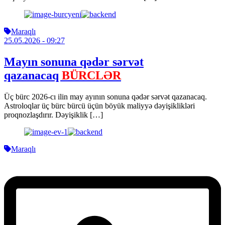
Maraqlı
25.05.2026
- 09:27
Mayın sonuna qədər sərvət
qazanacaq
BÜRCLƏR
Üç bürc 2026-cı ilin may ayının sonuna qədər sərvət qazanacaq.
Astroloqlar üç bürc bürcü üçün böyük maliyyə dəyişiklikləri
proqnozlaşdırır. Dəyişiklik […]
Maraqlı