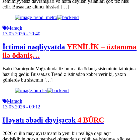
səmimiyyətsiz davranışları və hətta deyilən yalanları çox tez hiss
edir. Busaat.az altıncı hissləri […]
Maraqlı
13.05.2026
- 20:40
İctimai nəqliyyatda
YENİLİK – üztanıma
ilə ödəniş…
Bakı Dəmiryolu Vağzalında üztanıma ilə ödəniş sisteminin tətbiqinə
hazırlıq gedir. Busaat.az Trend-ə istinadən xəbər verir ki, yaxın
günlərdə bu sistemin […]
Maraqlı
13.05.2026
- 09:12
Həyatı əbədi dəyişəcək
4 BÜRC
2026-cı ilin may ayı tamamilə yeni bir reallığa qapı açır –
dəyişikliyin qorxu mənbəyi olmaqdan çıxdığı və böyümə, güc və