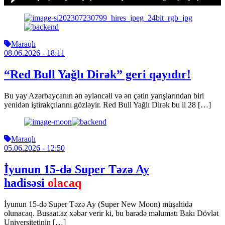
Maraqlı
08.06.2026
- 18:11
“Red Bull Yağlı Dirək” geri qayıdır!
Bu yay Azərbaycanın ən əyləncəli və ən çətin yarışlarından biri
yenidən iştirakçılarını gözləyir. Red Bull Yağlı Dirək bu il 28 […]
Maraqlı
05.06.2026
- 12:50
İyunun 15-də Super Təzə Ay
hadisəsi
olacaq
İyunun 15-də Super Təzə Ay (Super New Moon) müşahidə
olunacaq. Busaat.az xəbər verir ki, bu barədə məlumatı Bakı Dövlət
Universitetinin […]