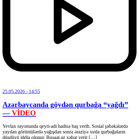
25.05.2026
- 14:55
Azərbaycanda göydən qurbağa “yağdı”
—
VİDEO
Yevlax rayonunda qeyri-adi hadisə baş verib. Sosial şəbəkələrdə
yayılan görüntülərdə yağışdan sonra əraziyə xırda qurbağaların
düşdüyü iddia olunur. Busaat.az xəbər verir […]