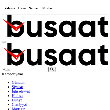
Valyuta
Hava
Namaz
Bürclər
Search…
Kateqoriyalar
Gündəm
Siyasət
İqtisadiyyat
Hadisə
Dünya
Cəmiyyət
Maqazin