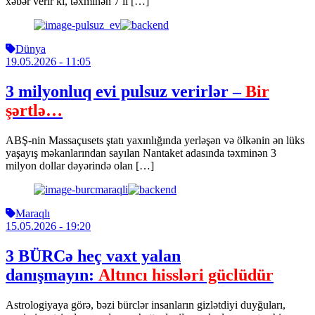
xəbər verir ki, təxminən 7 il […]
Dünya
19.05.2026
- 11:05
3 milyonluq evi pulsuz verirlər –
Bir
şərtlə…
ABŞ-nin Massaçusets ştatı yaxınlığında yerləşən və ölkənin ən lüks
yaşayış məkanlarından sayılan Nantaket adasında təxminən 3
milyon dollar dəyərində olan […]
Maraqlı
15.05.2026
- 19:20
3 BÜRCə heç vaxt yalan
danışmayın:
Altıncı hissləri güclüdür
Astrologiyaya görə, bəzi bürclər insanların gizlətdiyi duyğuları,