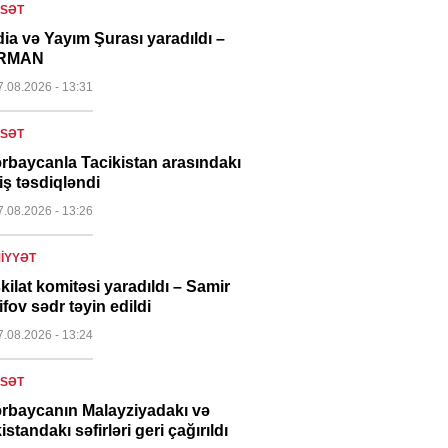
ASƏT
ia və Yayım Şurası yaradıldı –
RMAN
7.08.2026
- 13:31
ASƏT
rbaycanla Tacikistan arasındakı
iş təsdiqləndi
7.08.2026
- 13:26
IYYƏT
kilat komitəsi yaradıldı – Samir
ifov sədr təyin edildi
7.08.2026
- 13:24
ASƏT
rbaycanın Malayziyadakı və
istandakı səfirləri geri çağırıldı