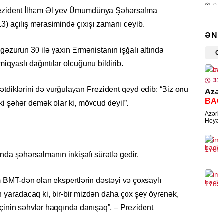
0
 Prezident İlham Əliyev Ümumdünya Şəhərsalma
 açılış mərasimində çıxışı zamanı deyib.
SER
ƏN
Nem
əzurun 30 ilə yaxın Ermənistanın işğalı altında
0
miqyaslı dağıntılar olduğunu bildirib.
MED
3
tdiklərini də vurğulayan Prezident qeyd edib: “Biz onu
Azə
Jur
BA
ödə
ki şəhər demək olar ki, mövcud deyil”.
Azər
0
Heyət
ASC-
HAD
Zər
nda şəhərsalmanın inkişafı sürətlə gedir.
şəx
0
 BMT-dən olan ekspertlərin dəstəyi və çoxsaylı
n yaradacaq ki, bir-birimizdən daha çox şey öyrənək,
HAD
inin səhvlər haqqında danışaq”, – Prezident
Ürə