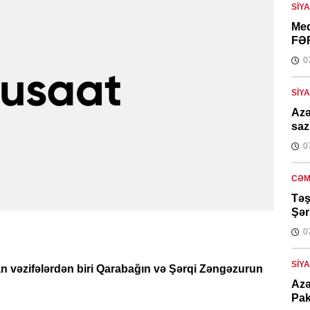
SIY
Med
FƏ
0
SIY
Azə
saz
0
CƏM
Təş
Şər
0
SIY
n vəzifələrdən biri Qarabağın və Şərqi Zəngəzurun
Azə
Pak