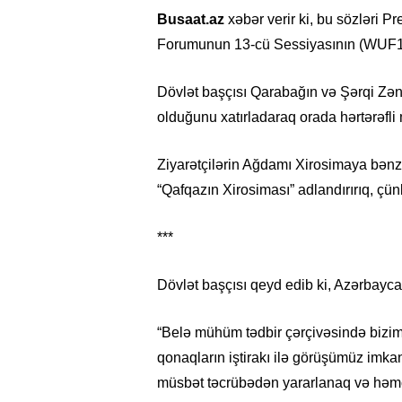
Busaat.az
xəbər verir ki, bu sözləri
Forumunun 13-cü Sessiyasının (WUF13)
Dövlət başçısı Qarabağın və Şərqi Zəng
olduğunu xatırladaraq orada hərtərəfli 
Ziyarətçilərin Ağdamı Xirosimaya bənzə
“Qafqazın Xirosiması” adlandırırıq, çün
***
Dövlət başçısı qeyd edib ki, Azərbayca
“Belə mühüm tədbir çərçivəsində bizim
qonaqların iştirakı ilə görüşümüz imka
müsbət təcrübədən yararlanaq və həmç