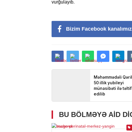
vurğulayıb.
30.01.2021
- 04:56
Bizim Facebook kanalımız
Paşinyan: “Ba
gəldisə, Putin 
– VİDEO
BU BÖLMƏYƏ AID D