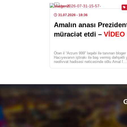
31.07.2026
- 18:36
Amalın anası Preziden
müraciət etdi –
VİDEO
Ötən il “Arzum 999” ləqəbi ilə tanınan bloger
Hacıyevanın iştirakı ilə baş vermiş dəhşətli 
nəqliyyat hadisəsi nəticəsində oğlu Amal […
G