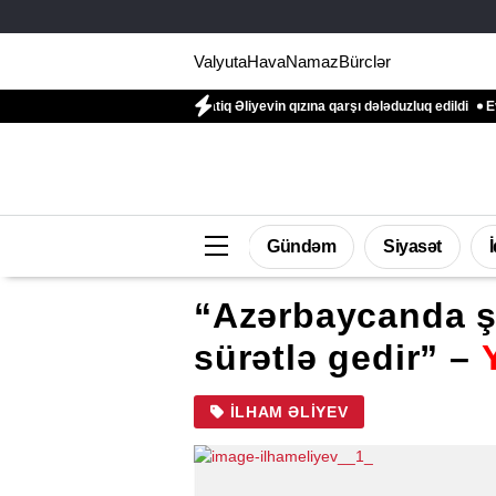
Valyuta
Hava
Namaz
Bürclər
di
General-mayor Natiq Əliyevin qızına qarşı dələduzluq edildi
Evinə gələn 
Gündəm
Siyasət
“Azərbaycanda ş
sürətlə gedir” –
Y
İLHAM ƏLIYEV