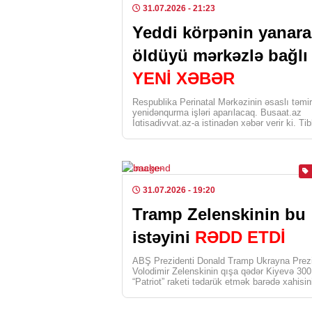
31.07.2026
- 21:23
Yeddi körpənin yanar
öldüyü mərkəzlə bağlı
YENİ XƏBƏR
Respublika Perinatal Mərkəzinin əsaslı təmi
yenidənqurma işləri aparılacaq. Busaat.az
İqtisadiyyat.az-a istinadən xəbər verir ki, Tib
Ərazi Bölmələrini İdarəetmə Birliyinin […]
31.07.2026
- 19:20
Tramp Zelenskinin bu
istəyini
RƏDD ETDİ
ABŞ Prezidenti Donald Tramp Ukrayna Prezi
Volodimir Zelenskinin qışa qədər Kiyevə 30
“Patriot” raketi tədarük etmək barədə xahişin
[…]