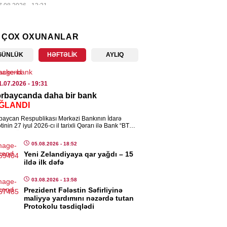
7.08.2026
- 13:21
ENCAM
 ÇOX OXUNANLAR
ət Nağdəliyev səfir təyin edildi
GÜNLÜK
HƏFTƏLIK
AYLIQ
7.08.2026
- 13:19
IA
1.07.2026
- 19:31
rbaycanda daha bir bank
nalist vəsiqəsinə görə 20 manatlıq
ĞLANDI
niş ləğv edildi
baycan Respublikası Mərkəzi Bankının İdarə
7.08.2026
- 13:16
inin 27 iyul 2026-cı il tarixli Qərarı ilə Bank “BTB”
nin müraciəti əsasında “Banklar haqqında” […]
05.08.2026
- 18:52
ISƏ
Yeni Zelandiyaya qar yağdı – 15
dabda qəsdən yanğın törədən
ildə ilk dəfə
s tutuldu
03.08.2026
- 13:58
7.08.2026
- 11:17
Prezident Fələstin Səfirliyinə
maliyyə yardımını nəzərdə tutan
Protokolu təsdiqlədi
ISƏ
k üçün ən faydalı məşq məlum