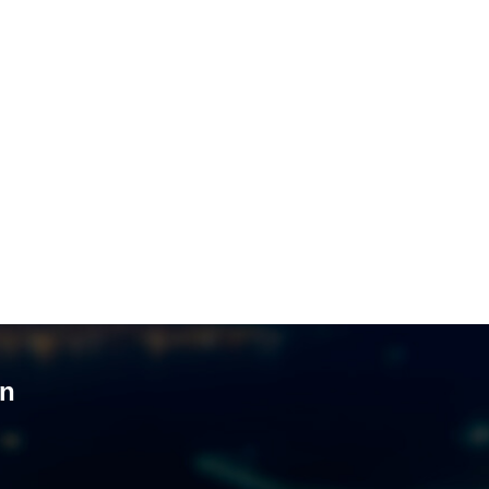
NDƏM
id Seliverstov yayılan iddialarla
lı açıqlama verib:
“İddiaların
miyyətli hissəsi həqiqəti əks
irmir”
6.08.2026
- 17:45
YA
iya Qafanda baş konsulluq açır
6.08.2026
- 12:24
MINAL
yikgilin apellyasiya şikayəti üzrə
ar verildi
un
6.08.2026
- 12:22
IYYƏT