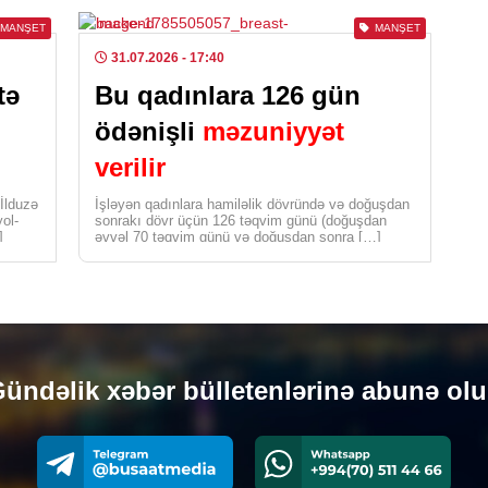
MANŞET
MANŞET
GÜ
31.07.2026
- 17:40
Dav
bağ
tə
Bu qadınlara 126 gün
əhə
ödənişli
məzuniyyət
etd
verilir
0
 İlduzə
İşləyən qadınlara hamiləlik dövründə və doğuşdan
DÜN
yol-
sonrakı dövr üçün 126 təqvim günü (doğuşdan
]
əvvəl 70 təqvim günü və doğuşdan sonra […]
Rus
0
KRI
Ara
qər
ündəlik xəbər bülletenlərinə abunə ol
0
CƏM