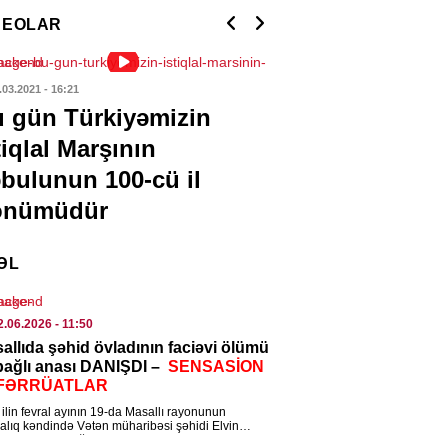
u: velosiped və gəzintini geridə
DEOLAR
ydu
7.08.2026
- 10:54
.03.2021
- 16:21
02.03.2021
- 13:03
MINAL
 gün Türkiyəmizin
“Ermənistanda
ayətdə şübhəli bilinən 70 nəfər
tiqlal Marşının
verənlər Qərbl
lanıldı
bulunun 100-cü il
qarşıdurmasıdı
7.08.2026
- 10:47
önümüdür
 VE TEHSIL
leclərə qəbul olmaq istəyənlərin
ƏL
ərinə: Bu tarixədək…
7.08.2026
- 10:45
2.06.2026
- 11:50
allıda şəhid övladının faciəvi ölümü
IAL
 bağlı anası DANIŞDI –
SENSASİON
ilik kişilərə xoşbəxtlik və yüksək
FƏRRÜATLAR
ir gətirir – Alimlərdən maraqlı
ilin fevral ayının 19-da Masallı rayonunun
şdırma
alıq kəndində Vətən müharibəsi şəhidi Elvin
ovun 13 yaşlı oğlu Ayhan Əzizov faciəvi […]