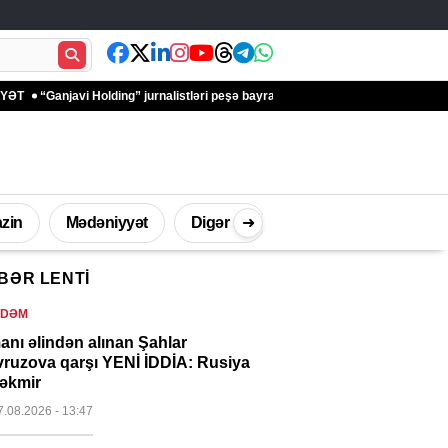
javi Holding” jurnalistləri peşə bayramı münasibətilə təbrik edib – FOTOLAR
zin
Mədəniyyət
Digər
➜
BƏR LENTI
İdman
Müsahibə
Texnologi
NDƏM
anı əlindən alınan Şahlar
ruzova qarşı YENİ İDDİA: Rusiya
çəkmir
7.08.2026
- 13:47