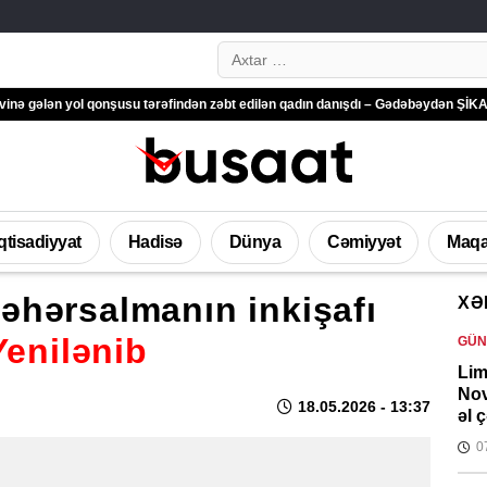
Search…
yol qonşusu tərəfindən zəbt edilən qadın danışdı – Gədəbəydən ŞİKAYƏT
“Gan
İqtisadiyyat
Hadisə
Dünya
Cəmiyyət
Maqa
əhərsalmanın inkişafı
XƏ
enilənib
GÜ
Lim
Nov
18.05.2026
- 13:37
əl 
0