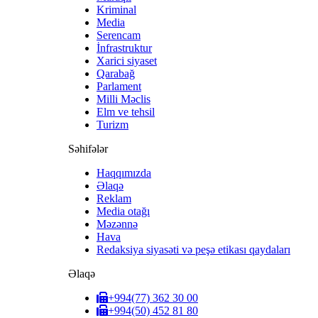
Kriminal
Media
Serencam
İnfrastruktur
Xarici siyaset
Qarabağ
Parlament
Milli Məclis
Elm ve tehsil
Turizm
Səhifələr
Haqqımızda
Əlaqə
Reklam
Media otağı
Məzənnə
Hava
Redaksiya siyasəti və peşə etikası qaydaları
Əlaqə
+994(77) 362 30 00
+994(50) 452 81 80