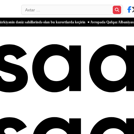
Search…
z sahillərində olan bu kurortlarda keçirin
Avropada Qafqaz Albaniyasının tarixinə həs