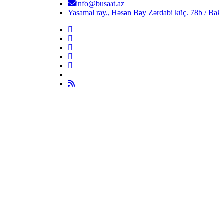
info@busaat.az
Yasamal ray., Həsən Bəy Zərdabi küç. 78b / Bak