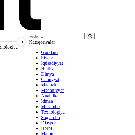
Search…
➜
Kateqoriyalar
xnologiya
Sağlamlıq
Diaspor
Hərbi
Gündəm
Siyasət
İqtisadiyyat
Hadisə
Dünya
Cəmiyyət
Maqazin
Mədəniyyət
Analitika
İdman
Müsahibə
Texnologiya
Sağlamlıq
Diaspor
Hərbi
Maraqlı