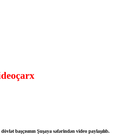
ideoçarx
dövlət başçısının Şuşaya səfərindən video paylaşılıb.