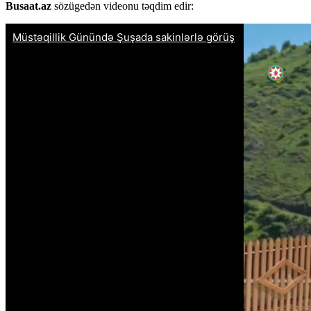
Busaat.az
sözügedən videonu təqdim edir: