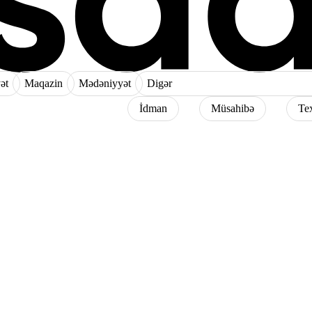
ət
Maqazin
Mədəniyyət
Digər
İdman
Müsahibə
Te