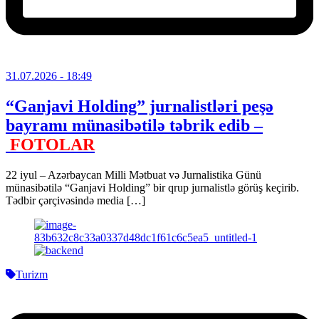
31.07.2026
- 18:49
“Ganjavi Holding” jurnalistləri peşə
bayramı münasibətilə təbrik edib –
FOTOLAR
22 iyul – Azərbaycan Milli Mətbuat və Jurnalistika Günü
münasibətilə “Ganjavi Holding” bir qrup jurnalistlə görüş keçirib.
Tədbir çərçivəsində media […]
Turizm