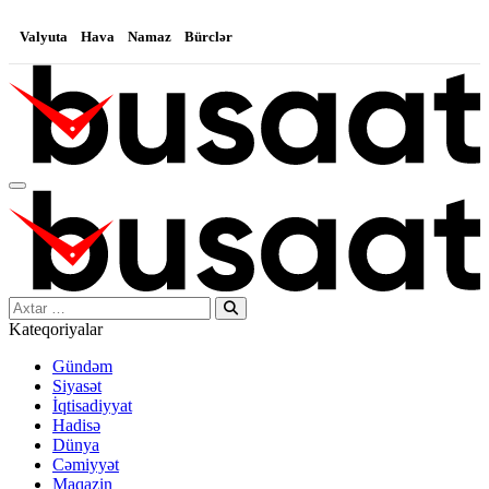
Valyuta
Hava
Namaz
Bürclər
Search…
Kateqoriyalar
Gündəm
Siyasət
İqtisadiyyat
Hadisə
Dünya
Cəmiyyət
Maqazin