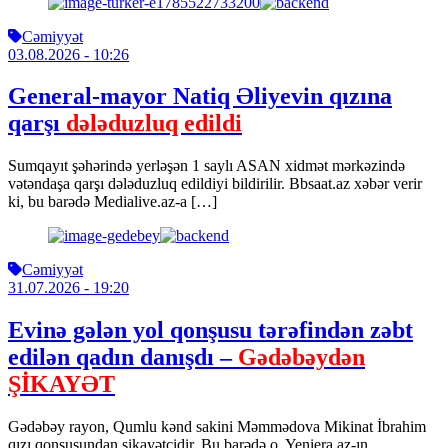
Cəmiyyət
03.08.2026
- 10:26
General-mayor Natiq Əliyevin qızına
qarşı
dələduzluq edildi
Sumqayıt şəhərində yerləşən 1 saylı ASAN xidmət mərkəzində
vətəndaşa qarşı dələduzluq edildiyi bildirilir. Bbsaat.az xəbər verir
ki, bu barədə Medialive.az-a […]
Cəmiyyət
31.07.2026
- 19:20
Evinə gələn yol qonşusu tərəfindən zəbt
edilən qadın danışdı –
Gədəbəydən
ŞİKAYƏT
Gədəbəy rayon, Qumlu kənd sakini Məmmədova Mikinat İbrahim
qızı qonşusundan şikayətçidir. Bu barədə o, Yeniera.az-ın