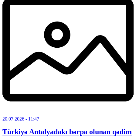
20.07.2026
- 11:47
Türkiyə Antalyadakı bərpa olunan qədim