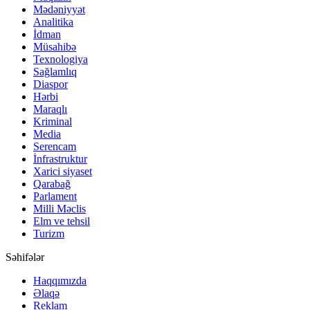
Mədəniyyət
Analitika
İdman
Müsahibə
Texnologiya
Sağlamlıq
Diaspor
Hərbi
Maraqlı
Kriminal
Media
Serencam
İnfrastruktur
Xarici siyaset
Qarabağ
Parlament
Milli Məclis
Elm ve tehsil
Turizm
Səhifələr
Haqqımızda
Əlaqə
Reklam