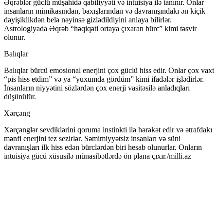
Əqrəblər güclü müşahidə qabiliyyəti və intuisiya ilə tanınır. Onlar
insanların mimikasından, baxışlarından və davranışındakı ən kiçik
dəyişiklikdən belə nəyinsə gizlədildiyini anlaya bilirlər.
Astrologiyada Əqrəb “həqiqəti ortaya çıxaran bürc” kimi təsvir
olunur.
Balıqlar
Balıqlar bürcü emosional enerjini çox güclü hiss edir. Onlar çox vaxt
“pis hiss etdim” və ya “yuxumda gördüm” kimi ifadələr işlədirlər.
İnsanların niyyətini sözlərdən çox enerji vasitəsilə anladıqları
düşünülür.
Xərçəng
Xərçənglər sevdiklərini qoruma instinkti ilə hərəkət edir və ətrafdakı
mənfi enerjini tez sezirlər. Səmimiyyətsiz insanları və süni
davranışları ilk hiss edən bürclərdən biri hesab olunurlar. Onların
intuisiya gücü xüsusilə münasibətlərdə ön plana çıxır./milli.az