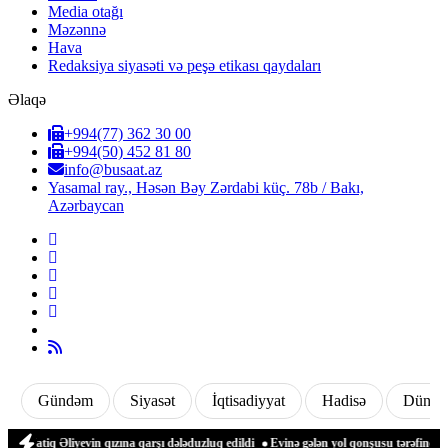
Media otağı
Məzənnə
Hava
Redaksiya siyasəti və peşə etikası qaydaları
Əlaqə
+994(77) 362 30 00
+994(50) 452 81 80
info@busaat.az
Yasamal ray., Həsən Bəy Zərdabi küç. 78b / Bakı,
Azərbaycan
Gündəm
Siyasət
İqtisadiyyat
Hadisə
Dünya
iq Əliyevin qızına qarşı dələduzluq edildi
Evinə gələn yol qonşusu tərəfindən zəbt