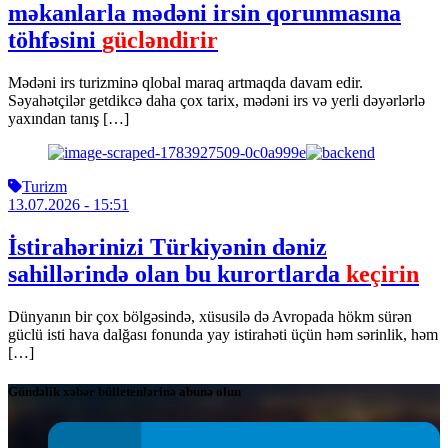
məkanlarla mədəni irsin qorunmasına
töhfəsini
gücləndirir
Mədəni irs turizminə qlobal maraq artmaqda davam edir.
Səyahətçilər getdikcə daha çox tarix, mədəni irs və yerli dəyərlərlə
yaxından tanış […]
Turizm
13.07.2026
- 15:51
İstirahərinizi Türkiyənin dəniz
sahillərində olan bu kurortlarda
keçirin
Dünyanın bir çox bölgəsində, xüsusilə də Avropada hökm sürən
güclü isti hava dalğası fonunda yay istirahəti üçün həm sərinlik, həm
[…]
Gündəlik xəbər bülletenlərinə abunə olun