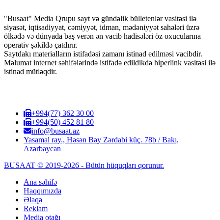
"Busaat" Media Qrupu sayt və gündəlik bülletenlər vasitəsi ilə
siyasət, iqtisadiyyat, cəmiyyət, idman, mədəniyyət sahələri üzrə
ölkədə və dünyada baş verən ən vacib hadisələri öz oxucularına
operativ şəkildə çatdırır.
Saytdakı materialların istifadəsi zamanı istinad edilməsi vacibdir.
Məlumat internet səhifələrində istifadə edildikdə hiperlink vasitəsi ilə
istinad mütləqdir.
+994(77) 362 30 00
+994(50) 452 81 80
info@busaat.az
Yasamal ray., Həsən Bəy Zərdabi küç. 78b / Bakı,
Azərbaycan
BUSAAT © 2019-2026 - Bütün hüquqları qorunur.
Ana səhifə
Haqqımızda
Əlaqə
Reklam
Media otağı