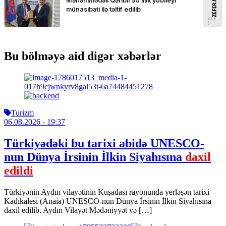
Bu bölməyə aid digər xəbərlər
Turizm
06.08.2026
- 19:37
Türkiyədəki bu tarixi abidə UNESCO-
nun Dünya İrsinin İlkin Siyahısına
daxil
edildi
Türkiyənin Aydın vilayətinin Kuşadası rayonunda yerləşən tarixi
Kadıkalesi (Anaia) UNESCO-nun Dünya İrsinin İlkin Siyahısına
daxil edilib. Aydın Vilayət Mədəniyyət və […]