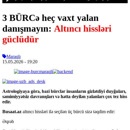
3 BÜRCə heç vaxt yalan
danışmayın:
Altıncı hissləri
güclüdür
Maraqlı
15.05.2026
- 19:20
Astrologiyaya görə, bəzi bürclər insanların gizlətdiyi duyğuları,
səmimiyyətsiz davranışları və hətta deyilən yalanları çox tez hiss
edir.
Busaat.az
altıncı hissləri ilə seçilən üç bürcü sizə təqdim edir:
Əqrəb