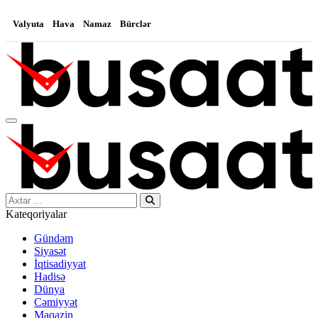
Valyuta
Hava
Namaz
Bürclər
Search…
Kateqoriyalar
Gündəm
Siyasət
İqtisadiyyat
Hadisə
Dünya
Cəmiyyət
Maqazin