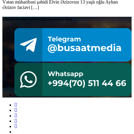
Vətən müharibəsi şəhidi Elvin Əzizovun 13 yaşlı oğlu Ayhan
Əzizov faciəvi […]
Gündəlik xəbər bülletenlərinə abunə olun