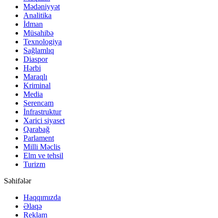
Mədəniyyət
Analitika
İdman
Müsahibə
Texnologiya
Sağlamlıq
Diaspor
Hərbi
Maraqlı
Kriminal
Media
Serencam
İnfrastruktur
Xarici siyaset
Qarabağ
Parlament
Milli Məclis
Elm ve tehsil
Turizm
Səhifələr
Haqqımızda
Əlaqə
Reklam