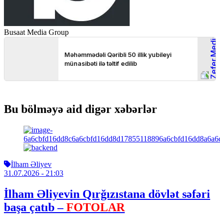
Busaat Media Group
Bu bölməyə aid digər xəbərlər
İlham Əliyev
31.07.2026
- 21:03
İlham Əliyevin Qırğızıstana dövlət səfəri
başa çatıb –
FOTOLAR