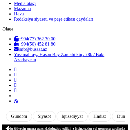
Media otağı
Məzənnə
Hava
Redaksiya siyasəti və peşə etikası qaydaları
Əlaqə
+994(77) 362 30 00
+994(50) 452 81 80
info@busaat.az
Yasamal ray., Həsən Bəy Zərdabi küç. 78b / Bakı,
Azərbaycan
Gündəm
Siyasət
İqtisadiyyat
Hadisə
Dünya
 Əliyevin qızına qarşı dələduzluq edildi
Evinə gələn yol qonşusu tərəfindən zəbt e