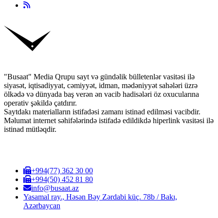
"Busaat" Media Qrupu sayt və gündəlik bülletenlər vasitəsi ilə
siyasət, iqtisadiyyat, cəmiyyət, idman, mədəniyyət sahələri üzrə
ölkədə və dünyada baş verən ən vacib hadisələri öz oxucularına
operativ şəkildə çatdırır.
Saytdakı materialların istifadəsi zamanı istinad edilməsi vacibdir.
Məlumat internet səhifələrində istifadə edildikdə hiperlink vasitəsi ilə
istinad mütləqdir.
+994(77) 362 30 00
+994(50) 452 81 80
info@busaat.az
Yasamal ray., Həsən Bəy Zərdabi küç. 78b / Bakı,
Azərbaycan