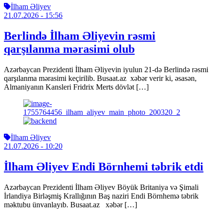
İlham Əliyev
21.07.2026
- 15:56
Berlində İlham Əliyevin rəsmi
qarşılanma mərasimi olub
Azərbaycan Prezidenti İlham Əliyevin iyulun 21-də Berlində rəsmi
qarşılanma mərasimi keçirilib. Busaat.az xəbər verir ki, əsasən,
Almaniyanın Kansleri Fridrix Merts dövlət […]
İlham Əliyev
21.07.2026
- 10:20
İlham Əliyev Endi Börnhemi təbrik etdi
Azərbaycan Prezidenti İlham Əliyev Böyük Britaniya və Şimali
İrlandiya Birləşmiş Krallığının Baş naziri Endi Börnhemə təbrik
məktubu ünvanlayıb. Busaat.az xəbər […]