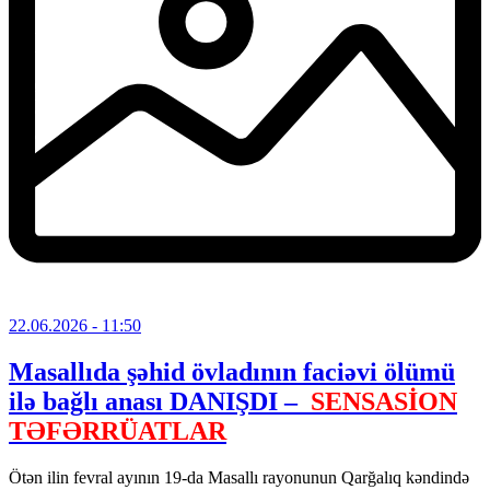
22.06.2026
- 11:50
Masallıda şəhid övladının faciəvi ölümü
ilə bağlı anası DANIŞDI –
SENSASİON
TƏFƏRRÜATLAR
Ötən ilin fevral ayının 19-da Masallı rayonunun Qarğalıq kəndində