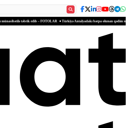
lə təbrik edib – FOTOLAR
Türkiyə Antalyadakı bərpa olunan qədim məkanlarla mədəni