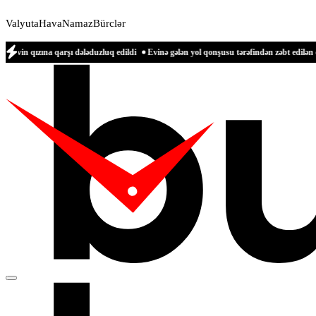
Valyuta
Hava
Namaz
Bürclər
qarşı dələduzluq edildi
Evinə gələn yol qonşusu tərəfindən zəbt edilən qadın danı