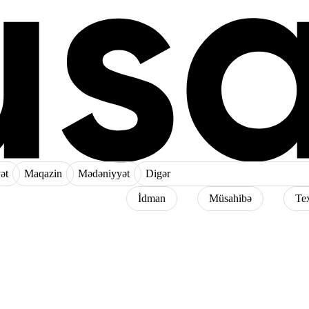
ət
Maqazin
Mədəniyyət
Digər
İdman
Müsahibə
Te