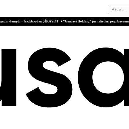
Search…
şdı – Gədəbəydən ŞİKAYƏT
“Ganjavi Holding” jurnalistləri peşə bayramı münasibəti