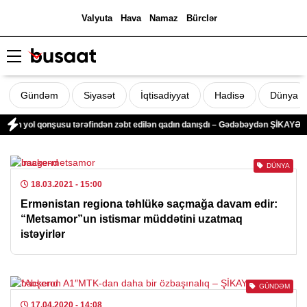
Valyuta
Hava
Namaz
Bürclər
Gündəm
Siyasət
İqtisadiyyat
Hadisə
Dünya
ələn yol qonşusu tərəfindən zəbt edilən qadın danışdı – Gədəbəydən ŞİKAYƏT
DÜNYA
18.03.2021
- 15:00
Ermənistan regiona təhlükə saçmağa davam edir:
“Metsamor”un istismar müddətini uzatmaq
istəyirlər
GÜNDƏM
17.04.2020
- 14:08