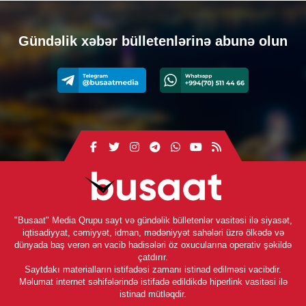
Gündəlik xəbər bülletenlərinə abunə olun
"Busaat" Media Qrupu sayt və gündəlik bülletenlər vasitəsi ilə siyasət,
iqtisadiyyat, cəmiyyət, idman, mədəniyyət sahələri üzrə ölkədə və
dünyada baş verən ən vacib hadisələri öz oxucularına operativ şəkildə
çatdırır.
Saytdakı materialların istifadəsi zamanı istinad edilməsi vacibdir.
Məlumat internet səhifələrində istifadə edildikdə hiperlink vasitəsi ilə
istinad mütləqdir.