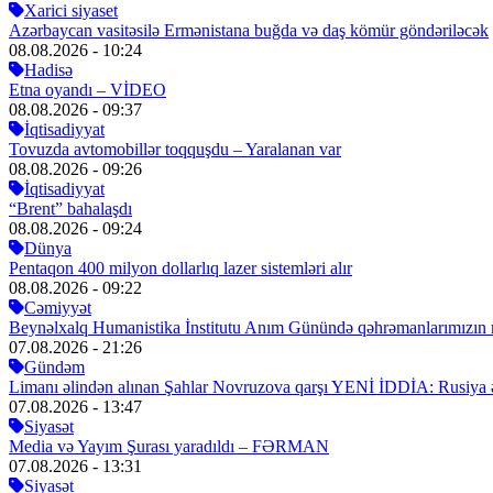
Xarici siyaset
Azərbaycan vasitəsilə Ermənistana buğda və daş kömür göndəriləcək
08.08.2026
- 10:24
Hadisə
Etna oyandı – VİDEO
08.08.2026
- 09:37
İqtisadiyyat
Tovuzda avtomobillər toqquşdu – Yaralanan var
08.08.2026
- 09:26
İqtisadiyyat
“Brent” bahalaşdı
08.08.2026
- 09:24
Dünya
Pentaqon 400 milyon dollarlıq lazer sistemləri alır
08.08.2026
- 09:22
Cəmiyyət
Beynəlxalq Humanistika İnstitutu Anım Günündə qəhrəmanlarımızın mə
07.08.2026
- 21:26
Gündəm
Limanı əlindən alınan Şahlar Novruzova qarşı YENİ İDDİA: Rusiya 
07.08.2026
- 13:47
Siyasət
Media və Yayım Şurası yaradıldı – FƏRMAN
07.08.2026
- 13:31
Siyasət