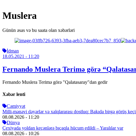
Muslera
Günün əsas və bu saata olan xəbərləri
İdman
18.05.2021
- 11:20
Fernando Muslera Terimə görə “Qalatasa
Fernando Muslera Terimə görə "Qalatasaray"dan gedir
Xəbər lenti
Cəmiyyət
Milli-mənəvi dəyərlər və xalqlararası dostluq: Bakıda birgə görüş keçir
08.08.2026
- 11:20
Dünya
Çexiyada yoldan keçənlərə bıçaqla hücum edildi – Yaralılar var
08.08.2026
- 10:26