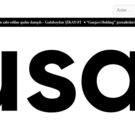
Search…
ən qadın danışdı – Gədəbəydən ŞİKAYƏT
“Ganjavi Holding” jurnalistləri peşə bayra