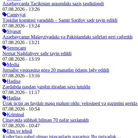
Azərbaycanla Tacikistan arasındakı saziş təsdiqləndi
07.08.2026
- 13:26
Cəmiyyət
Təşkilat komitəsi yaradıldı – Samir Şərifov sədr təyin edildi
07.08.2026
- 13:24
Siyasət
Azərbaycanın Malayziyadakı və Pakistandakı səfirləri geri çağırıldı
07.08.2026
- 13:21
Serencam
Nemət Nağdəliyev səfir təyin edildi
07.08.2026
- 13:19
Media
Jurnalist vəsiqəsinə görə 20 manatlıq ödəniş ləğv edildi
07.08.2026
- 13:16
Hadisə
Zərdabda qəsdən yanğın törədən şəxs tutuldu
07.08.2026
- 11:17
Hadisə
Ürək üçün ən faydalı məşq məlum oldu: velosiped və gəzintini gerid
07.08.2026
- 10:54
Kriminal
Cinayətdə şübhəli bilinən 70 nəfər saxlanıldı
07.08.2026
- 10:47
Elm ve tehsil
Kolleclərə qəbul olmaq istəyənlərin nəzərinə: Bu tarixədək…