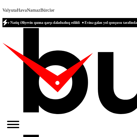
Valyuta
Hava
Namaz
Bürclər
iyevin qızına qarşı dələduzluq edildi
Evinə gələn yol qonşusu tərəfindən zəbt edil