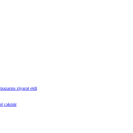
zarını ziyarət etdi
əl çəkmir