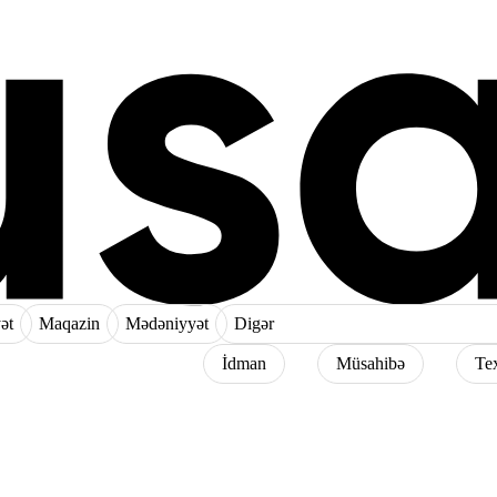
ət
Maqazin
Mədəniyyət
Digər
İdman
Müsahibə
Te