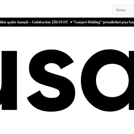
Search…
 danışdı – Gədəbəydən ŞİKAYƏT
“Ganjavi Holding” jurnalistləri peşə bayramı münasi