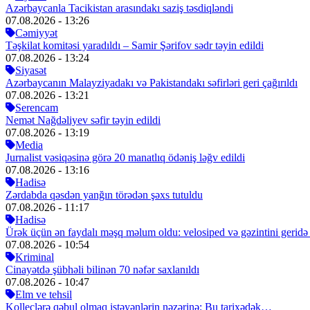
Azərbaycanla Tacikistan arasındakı saziş təsdiqləndi
07.08.2026
- 13:26
Cəmiyyət
Təşkilat komitəsi yaradıldı – Samir Şərifov sədr təyin edildi
07.08.2026
- 13:24
Siyasət
Azərbaycanın Malayziyadakı və Pakistandakı səfirləri geri çağırıldı
07.08.2026
- 13:21
Serencam
Nemət Nağdəliyev səfir təyin edildi
07.08.2026
- 13:19
Media
Jurnalist vəsiqəsinə görə 20 manatlıq ödəniş ləğv edildi
07.08.2026
- 13:16
Hadisə
Zərdabda qəsdən yanğın törədən şəxs tutuldu
07.08.2026
- 11:17
Hadisə
Ürək üçün ən faydalı məşq məlum oldu: velosiped və gəzintini gerid
07.08.2026
- 10:54
Kriminal
Cinayətdə şübhəli bilinən 70 nəfər saxlanıldı
07.08.2026
- 10:47
Elm ve tehsil
Kolleclərə qəbul olmaq istəyənlərin nəzərinə: Bu tarixədək…