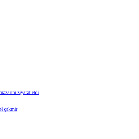
zarını ziyarət etdi
əl çəkmir