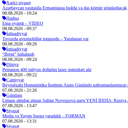
Xarici siyaset
Azərbaycan vasitəsilə Ermənistana buğda və daş kömür göndəriləcək
08.08.2026
- 10:24
Hadisə
Etna oyandı – VİDEO
08.08.2026
- 09:37
İqtisadiyyat
Tovuzda avtomobillər toqquşdu – Yaralanan var
08.08.2026
- 09:26
İqtisadiyyat
“Brent” bahalaşdı
08.08.2026
- 09:24
Dünya
Pentaqon 400 milyon dollarlıq lazer sistemləri alır
08.08.2026
- 09:22
Cəmiyyət
Beynəlxalq Humanistika İnstitutu Anım Günündə qəhrəmanlarımızın mə
07.08.2026
- 21:26
Gündəm
Limanı əlindən alınan Şahlar Novruzova qarşı YENİ İDDİA: Rusiya 
07.08.2026
- 13:47
Siyasət
Media və Yayım Şurası yaradıldı – FƏRMAN
07.08.2026
- 13:31
Siyasət