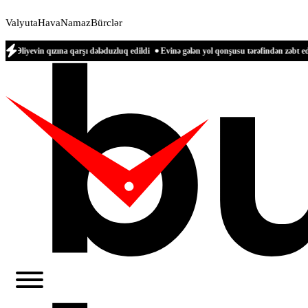
Valyuta
Hava
Namaz
Bürclər
zına qarşı dələduzluq edildi
Evinə gələn yol qonşusu tərəfindən zəbt edilən qadın