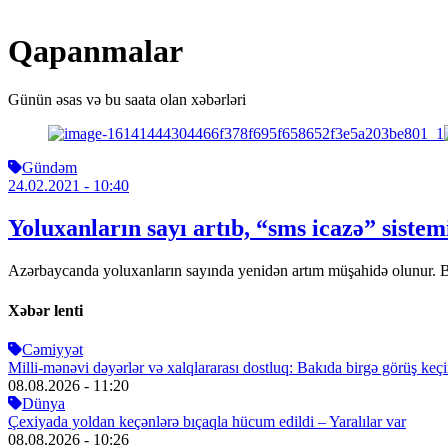
Qapanmalar
Günün əsas və bu saata olan xəbərləri
Gündəm
24.02.2021
- 10:40
Yoluxanların sayı artıb, “sms icazə” sis
Azərbaycanda yoluxanların sayında yenidən artım müşahidə olunur. Be
Xəbər lenti
Cəmiyyət
Milli-mənəvi dəyərlər və xalqlararası dostluq: Bakıda birgə görüş keçir
08.08.2026
- 11:20
Dünya
Çexiyada yoldan keçənlərə bıçaqla hücum edildi – Yaralılar var
08.08.2026
- 10:26