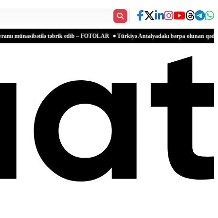
bətilə təbrik edib – FOTOLAR
Türkiyə Antalyadakı bərpa olunan qədim məkanlarla mə