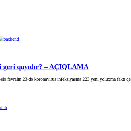
temi geri qayıdır? – AÇIQLAMA
lə fevralın 23-də koronavirus infeksiyasına 223 yeni yoluxma faktı qe
ilib