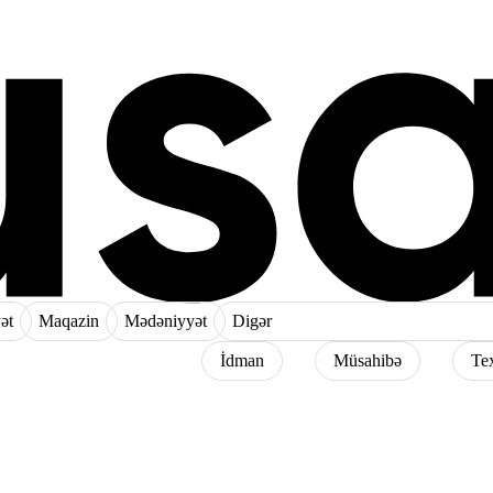
ət
Maqazin
Mədəniyyət
Digər
İdman
Müsahibə
Te