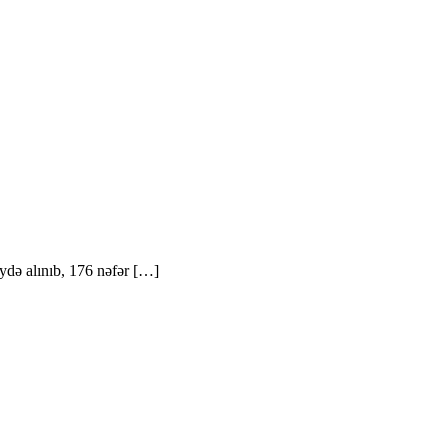
ydə alınıb, 176 nəfər […]