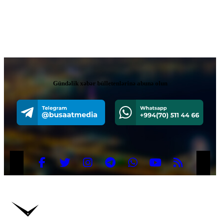
Gündəlik xəbər bülletenlərinə abunə olun