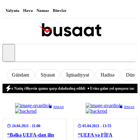
Valyuta
Hava
Namaz
Bürclər
Gündəm
Siyasət
İqtisadiyyat
Hadisə
Dünya
mayor Natiq Əliyevin qızına qarşı dələduzluq edildi
Evinə gələn yol qonşusu tərəfin
İDMAN
İDMAN
24.04.2021
- 11:00
05.04.2021
- 13:55
“Bəlkə UEFA-dan ilin
“UEFA və FİFA