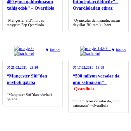
400 günə qaldırılmasını
futbolçuları öldürür” –
xahiş edək” – Qvardiola
Qvardioladan etiraz
"Mançester Siti"nin baş
"Oyunçular da insandır, maşın
məşqçisi Pep Qvardiola
deyillər. Bilirəm ki, bəzi
Çempionlar Liqasının yeni
futbolçular hər matçda iştirak
formatından narazıdır
etmədikdə əsəbləşirlər
İDMAN
İDMAN
21.02.2021
- 23:30
17.02.2021
- 18:09
“Mançester Siti”dən
“500 milyon versələr də,
növbəti qələbə
onu satmaram” –
Qvardiola
“Mançester Siti”dən növbəti
qələbə
“500 milyon versələr də, onu
satmaram” - Qvardiola