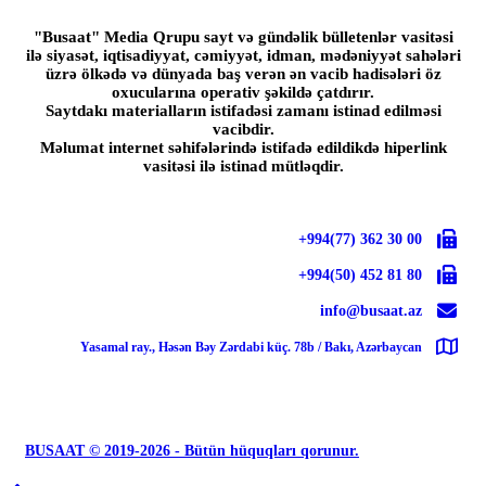
"Busaat" Media Qrupu sayt və gündəlik bülletenlər vasitəsi
ilə siyasət, iqtisadiyyat, cəmiyyət, idman, mədəniyyət sahələri
üzrə ölkədə və dünyada baş verən ən vacib hadisələri öz
oxucularına operativ şəkildə çatdırır.
Saytdakı materialların istifadəsi zamanı istinad edilməsi
vacibdir.
Məlumat internet səhifələrində istifadə edildikdə hiperlink
vasitəsi ilə istinad mütləqdir.
+994(77) 362 30 00
+994(50) 452 81 80
info@busaat.az
Yasamal ray., Həsən Bəy Zərdabi küç. 78b / Bakı, Azərbaycan
BUSAAT © 2019-2026 - Bütün hüquqları qorunur.