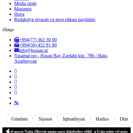
Media otağı
Məzənnə
Hava
Redaksiya siyasəti və peşə etikası qaydaları
Əlaqə
+994(77) 362 30 00
+994(50) 452 81 80
info@busaat.az
Yasamal ray., Həsən Bəy Zərdabi küç. 78b / Bakı,
Azərbaycan
Gündəm
Siyasət
İqtisadiyyat
Hadisə
Dünya
neral-mayor Natiq Əliyevin qızına qarşı dələduzluq edildi
Evinə gələn yol qonşusu t