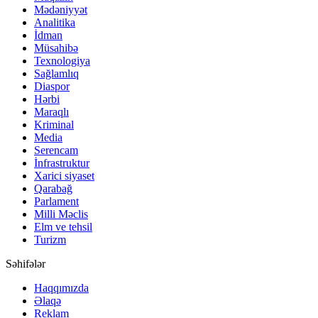
Mədəniyyət
Analitika
İdman
Müsahibə
Texnologiya
Sağlamlıq
Diaspor
Hərbi
Maraqlı
Kriminal
Media
Serencam
İnfrastruktur
Xarici siyaset
Qarabağ
Parlament
Milli Məclis
Elm ve tehsil
Turizm
Səhifələr
Haqqımızda
Əlaqə
Reklam