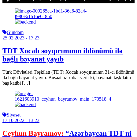
Gündəm
25.02.2023
- 17:23
TDT Xocalı soyqırımının ildönümü ilə
bağlı bəyanat yayıb
Türk Dövlətləri Təşkilatı (TDT) Xocalı soyqırımının 31-ci ildönümü
ilə bağlı bəyanat yayıb. Busaat.az xəbər verir ki, bəyanatı təşkilatın
baş katibi […]
Siyasət
17.10.2022
- 13:23
Ceyhun Bayramov:
“Azərbaycan TDT-ni