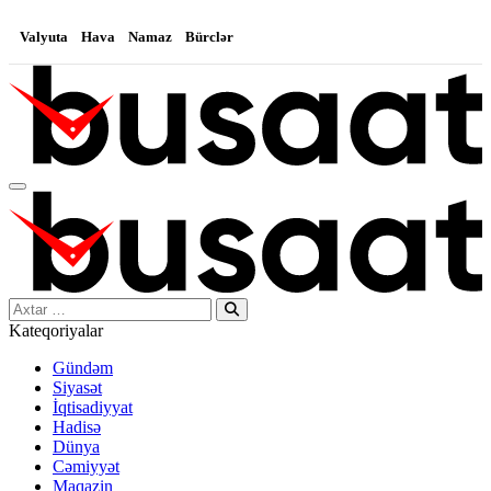
Valyuta
Hava
Namaz
Bürclər
Search…
Kateqoriyalar
Gündəm
Siyasət
İqtisadiyyat
Hadisə
Dünya
Cəmiyyət
Maqazin