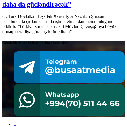
daha da gücləndirəcək”
O, Türk Dövlətləri Təşkilatı Xarici İşlər Nazirləri Şurasının
İstanbulda keçirilən iclasında iştirak etməkdən məmnunluğunu
bildirib: “Türkiyə xarici işlər naziri Mövlud Çavuşoğluya böyük
qonaqpərvərliyə görə təşəkkür edirəm”.
Gündəlik xəbər bülletenlərinə abunə olun