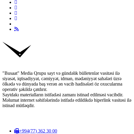
"Busaat" Media Qrupu sayt və gündəlik bülletenlər vasitəsi ilə
siyasət, iqtisadiyyat, cəmiyyət, idman, mədəniyyət sahələri üzrə
ölkədə və dünyada baş verən ən vacib hadisələri öz oxucularına
operativ şəkildə çatdırır.
Saytdakı materialların istifadəsi zamanı istinad edilməsi vacibdir.
Məlumat internet səhifələrində istifadə edildikdə hiperlink vasitəsi ilə
istinad mütləqdir.
+994(77) 362 30 00