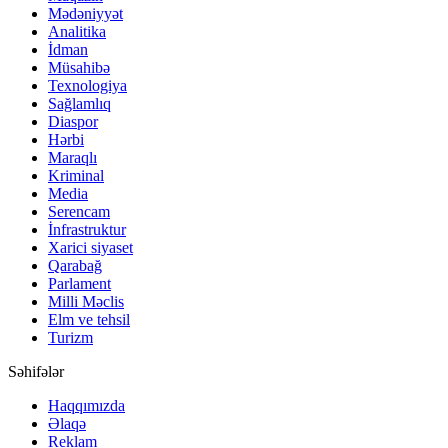
Mədəniyyət
Analitika
İdman
Müsahibə
Texnologiya
Sağlamlıq
Diaspor
Hərbi
Maraqlı
Kriminal
Media
Serencam
İnfrastruktur
Xarici siyaset
Qarabağ
Parlament
Milli Məclis
Elm ve tehsil
Turizm
Səhifələr
Haqqımızda
Əlaqə
Reklam