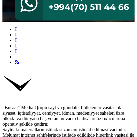
"Busaat" Media Qrupu sayt və gündəlik bülletenlər vasitəsi ilə
siyasət, iqtisadiyyat, cəmiyyət, idman, mədəniyyət sahələri üzrə
ölkədə və dünyada baş verən ən vacib hadisələri öz oxucularına
operativ şəkildə çatdırır.
Saytdakı materialların istifadəsi zamanı istinad edilməsi vacibdir.
Məlumat internet səhifələrində istifadə edildikdə hiperlink vasitəsi ilə