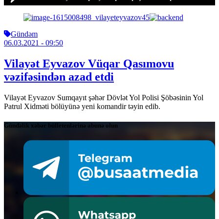
Gündəm
06.03.2021
- 09:50
Vilayət Eyvazov Vüqar Qasımovu
vəzifəsindən azad etdi
Vilayət Eyvazov Sumqayıt şəhər Dövlət Yol Polisi Şöbəsinin Yol
Patrul Xidməti bölüyünə yeni komandir təyin edib.
Gündəlik xəbər bülletenlərinə abunə olun