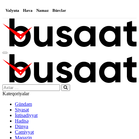
Valyuta
Hava
Namaz
Bürclər
Search…
Kateqoriyalar
Gündəm
Siyasət
İqtisadiyyat
Hadisə
Dünya
Cəmiyyət
Maqazin