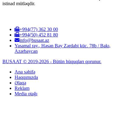
istinad mütləqdir.
+994(77) 362 30 00
+994(50) 452 81 80
info@busaat.az
Yasamal ray., Həsən Bəy Zərdabi küç. 78b / Bakı,
Azərbaycan
BUSAAT © 2019-2026 - Bütün hüquqları qorunur.
Ana səhifə
Haqqımızda
Əlaqə
Reklam
Media otağı