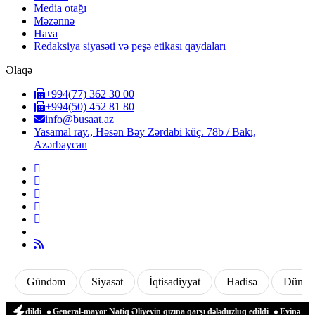
Media otağı
Məzənnə
Hava
Redaksiya siyasəti və peşə etikası qaydaları
Əlaqə
+994(77) 362 30 00
+994(50) 452 81 80
info@busaat.az
Yasamal ray., Həsən Bəy Zərdabi küç. 78b / Bakı,
Azərbaycan
Gündəm
Siyasət
İqtisadiyyat
Hadisə
Dünya
il edildi
General-mayor Natiq Əliyevin qızına qarşı dələduzluq edildi
Evinə gələn