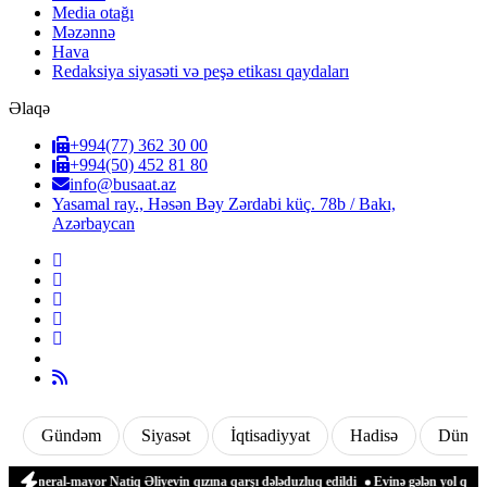
Media otağı
Məzənnə
Hava
Redaksiya siyasəti və peşə etikası qaydaları
Əlaqə
+994(77) 362 30 00
+994(50) 452 81 80
info@busaat.az
Yasamal ray., Həsən Bəy Zərdabi küç. 78b / Bakı,
Azərbaycan
Gündəm
Siyasət
İqtisadiyyat
Hadisə
Dünya
General-mayor Natiq Əliyevin qızına qarşı dələduzluq edildi
Evinə gələn yol qonşu