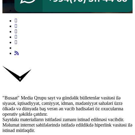
"Busaat" Media Qrupu sayt və gündəlik bülletenlər vasitəsi ilə
siyasət, iqtisadiyyat, cəmiyyət, idman, mədəniyyət sahələri üzrə
ölkədə və dünyada baş verən ən vacib hadisələri öz oxucularına
operativ şəkildə çatdırır.
Saytdakı materialların istifadəsi zamanı istinad edilməsi vacibdir.
Məlumat internet səhifələrində istifadə edildikdə hiperlink vasitəsi ilə
istinad mütləqdir.