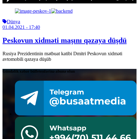
Dünya
01.04.2021
- 17:40
Peskovun xidməti maşını qəzaya düşdü
Rusiya Prezidentinin mətbuat katibi Dmitri Peskovun xidməti
avtomobili qəzaya düşüb
Gündəlik xəbər bülletenlərinə abunə olun