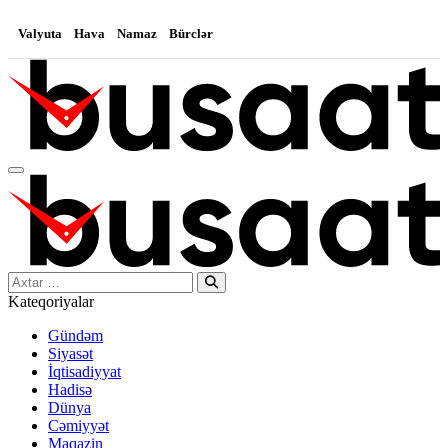
Valyuta
Hava
Namaz
Bürclər
Search…
Kateqoriyalar
Gündəm
Siyasət
İqtisadiyyat
Hadisə
Dünya
Cəmiyyət
Maqazin