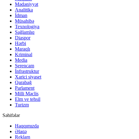
Mədəniyyət
Analitika
İdman
Müsahibə
Texnologiya
Sağlamlıq
Diaspor
Hərbi
Maraqlı
Kriminal
Media
Serencam
İnfrastruktur
Xarici siyaset
Qarabağ
Parlament
Milli Məclis
Elm ve tehsil
Turizm
Səhifələr
Haqqımızda
Əlaqə
Reklam