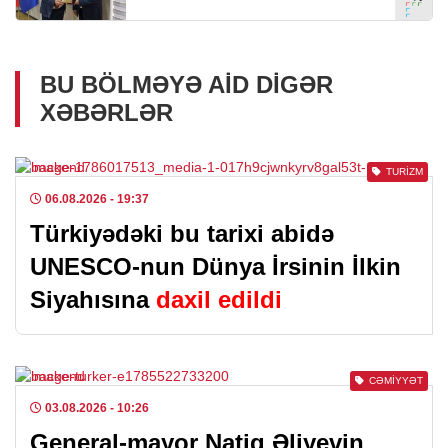
BU BÖLMƏYƏ AID DIGƏR
XƏBƏRLƏR
TURIZM
06.08.2026
- 19:37
Türkiyədəki bu tarixi abidə
UNESCO-nun Dünya İrsinin İlkin
Siyahısına
daxil edildi
CƏMIYYƏT
03.08.2026
- 10:26
General-mayor Natiq Əliyevin