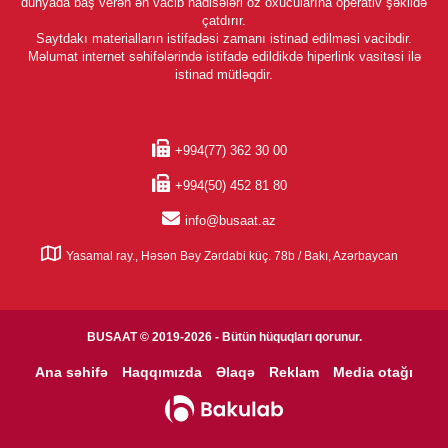
dünyada baş verən ən vacib hadisələri öz oxucularına operativ şəkildə
çatdırır.
Saytdakı materialların istifadəsi zamanı istinad edilməsi vacibdir.
Məlumat internet səhifələrində istifadə edildikdə hiperlink vasitəsi ilə
istinad mütləqdir.
+994(77) 362 30 00
+994(50) 452 81 80
info@busaat.az
Yasamal ray., Həsən Bəy Zərdabi küç. 78b / Bakı, Azərbaycan
BUSAAT © 2019-2026 - Bütün hüquqları qorunur.
Ana səhifə
Haqqımızda
Əlaqə
Reklam
Media otağı