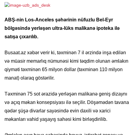
ABŞ-nin Los-Anceles şəhərinin nüfuzlu Bel-Eyr
bölgəsində yerləşən ultra-lüks malikanə ipoteka ilə
satışa çıxarılıb.
Busaat.az xəbər verir ki, təxminən 7 il ərzində inşa edilən
və müasir memarlıq nümunəsi kimi təqdim olunan əmlakın
qiyməti təxminən 65 milyon dollar (təxminən 110 milyon
manat) olaraq göstərilir.
Təxminən 75 sot ərazidə yerləşən malikanə geniş dizaynı
və açıq məkan konsepsiyası ilə seçilir. Döşəmədən tavana
qədər şüşə divarlar sayəsində evin daxili və xarici
məkanları vahid yaşayış sahəsi kimi birləşdirilib.