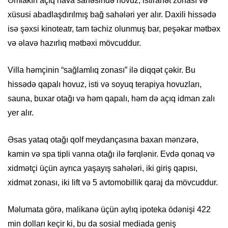
Əmlakın açıq hava sahəsində hovuz, istirahət zonası və
xüsusi abadlaşdırılmış bağ sahələri yer alır. Daxili hissədə
isə şəxsi kinoteatr, tam təchiz olunmuş bar, peşəkar mətbəx
və əlavə hazırlıq mətbəxi mövcuddur.
Villa həmçinin “sağlamlıq zonası” ilə diqqət çəkir. Bu
hissədə qapalı hovuz, isti və soyuq terapiya hovuzları,
sauna, buxar otağı və həm qapalı, həm də açıq idman zalı
yer alır.
Əsas yataq otağı qolf meydançasına baxan mənzərə,
kamin və spa tipli vanna otağı ilə fərqlənir. Evdə qonaq və
xidmətçi üçün ayrıca yaşayış sahələri, iki giriş qapısı,
xidmət zonası, iki lift və 5 avtomobillik qaraj da mövcuddur.
Məlumata görə, malikanə üçün aylıq ipoteka ödənişi 422
min dolları keçir ki, bu da sosial mediada geniş