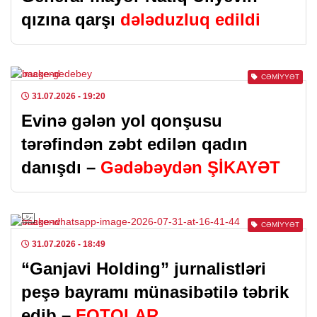
qızına qarşı
dələduzluq edildi
CƏMIYYƏT
31.07.2026
- 19:20
Evinə gələn yol qonşusu
tərəfindən zəbt edilən qadın
danışdı –
Gədəbəydən ŞİKAYƏT
CƏMIYYƏT
31.07.2026
- 18:49
“Ganjavi Holding” jurnalistləri
peşə bayramı münasibətilə təbrik
edib –
FOTOLAR