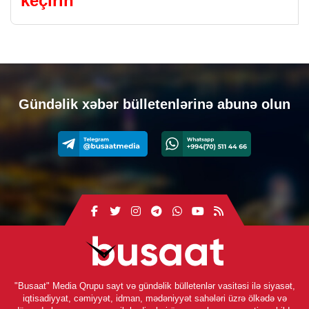
keçirin
Gündəlik xəbər bülletenlərinə abunə olun
"Busaat" Media Qrupu sayt və gündəlik bülletenlər vasitəsi ilə siyasət,
iqtisadiyyat, cəmiyyət, idman, mədəniyyət sahələri üzrə ölkədə və