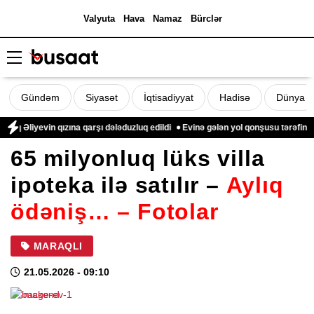
Valyuta
Hava
Namaz
Bürclər
Gündəm
Siyasət
İqtisadiyyat
Hadisə
Dünya
 qızına qarşı dələduzluq edildi
Evinə gələn yol qonşusu tərəfindən zəbt edi
65 milyonluq lüks villa
ipoteka ilə satılır –
Aylıq
ödəniş… – Fotolar
MARAQLI
21.05.2026
- 09:10