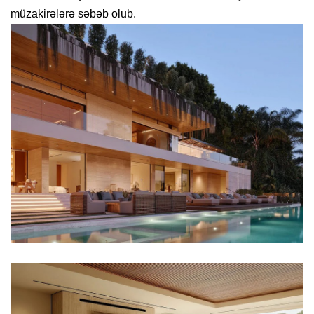
müzakirələrə səbəb olub.