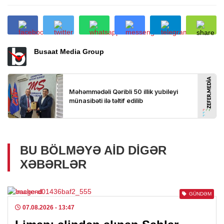
Busaat Media Group
BU BÖLMƏYƏ AID DIGƏR
XƏBƏRLƏR
GÜNDƏM
07.08.2026
- 13:47