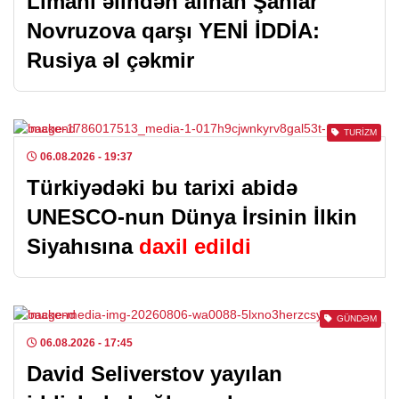
Limanı əlindən alınan Şahlar
Novruzova qarşı YENİ İDDİA:
Rusiya əl çəkmir
TURIZM
06.08.2026
- 19:37
Türkiyədəki bu tarixi abidə
UNESCO-nun Dünya İrsinin İlkin
Siyahısına
daxil edildi
GÜNDƏM
06.08.2026
- 17:45
David Seliverstov yayılan