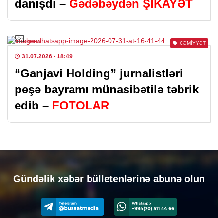
danışdı –
Gədəbəydən ŞİKAYƏT
CƏMIYYƏT
31.07.2026
- 18:49
“Ganjavi Holding” jurnalistləri
peşə bayramı münasibətilə təbrik
edib –
FOTOLAR
Gündəlik xəbər bülletenlərinə abunə olun