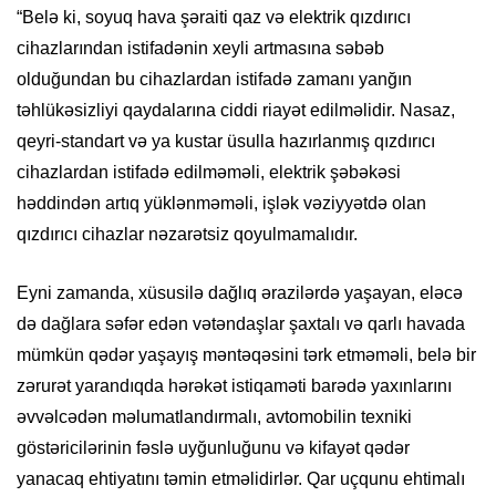
“Belə ki, soyuq hava şəraiti qaz və elektrik qızdırıcı
cihazlarından istifadənin xeyli artmasına səbəb
olduğundan bu cihazlardan istifadə zamanı yanğın
təhlükəsizliyi qaydalarına ciddi riayət edilməlidir. Nasaz,
qeyri-standart və ya kustar üsulla hazırlanmış qızdırıcı
cihazlardan istifadə edilməməli, elektrik şəbəkəsi
həddindən artıq yüklənməməli, işlək vəziyyətdə olan
qızdırıcı cihazlar nəzarətsiz qoyulmamalıdır.
Eyni zamanda, xüsusilə dağlıq ərazilərdə yaşayan, eləcə
də dağlara səfər edən vətəndaşlar şaxtalı və qarlı havada
mümkün qədər yaşayış məntəqəsini tərk etməməli, belə bir
zərurət yarandıqda hərəkət istiqaməti barədə yaxınlarını
əvvəlcədən məlumatlandırmalı, avtomobilin texniki
göstəricilərinin fəslə uyğunluğunu və kifayət qədər
yanacaq ehtiyatını təmin etməlidirlər. Qar uçqunu ehtimalı