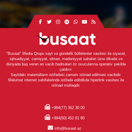
"Busaat" Media Qrupu sayt və gündəlik bülletenlər vasitəsi ilə siyasət,
iqtisadiyyat, cəmiyyət, idman, mədəniyyət sahələri üzrə ölkədə və
dünyada baş verən ən vacib hadisələri öz oxucularına operativ şəkildə
çatdırır.
Saytdakı materialların istifadəsi zamanı istinad edilməsi vacibdir.
Məlumat internet səhifələrində istifadə edildikdə hiperlink vasitəsi ilə
istinad mütləqdir.
+994(77) 362 30 00
+994(50) 452 81 80
info@busaat.az