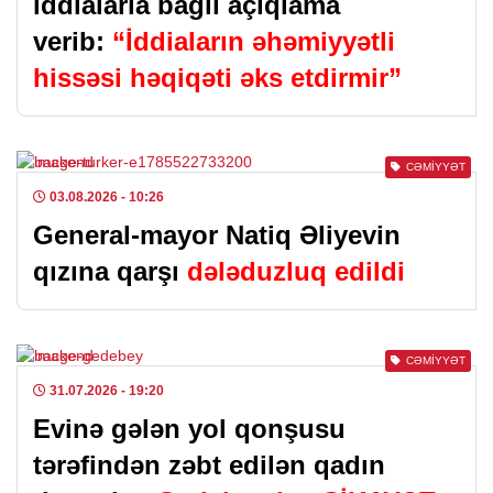
iddialarla bağlı açıqlama
verib:
“İddiaların əhəmiyyətli
hissəsi həqiqəti əks etdirmir”
CƏMIYYƏT
03.08.2026
- 10:26
General-mayor Natiq Əliyevin
qızına qarşı
dələduzluq edildi
CƏMIYYƏT
31.07.2026
- 19:20
Evinə gələn yol qonşusu
tərəfindən zəbt edilən qadın