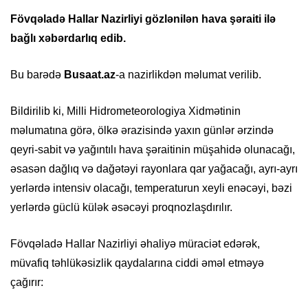
Fövqəladə Hallar Nazirliyi gözlənilən hava şəraiti ilə
bağlı xəbərdarlıq edib.
Bu barədə
Busaat.az
-a nazirlikdən məlumat verilib.
Bildirilib ki, Milli Hidrometeorologiya Xidmətinin
məlumatına görə, ölkə ərazisində yaxın günlər ərzində
qeyri-sabit və yağıntılı hava şəraitinin müşahidə olunacağı,
əsasən dağlıq və dağətəyi rayonlara qar yağacağı, ayrı-ayrı
yerlərdə intensiv olacağı, temperaturun xeyli enəcəyi, bəzi
yerlərdə güclü külək əsəcəyi proqnozlaşdırılır.
Fövqəladə Hallar Nazirliyi əhaliyə müraciət edərək,
müvafiq təhlükəsizlik qaydalarına ciddi əməl etməyə
çağırır: