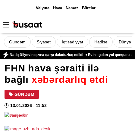
Valyuta
Hava
Namaz
Bürclər
Gündəm
Siyasət
İqtisadiyyat
Hadisə
Dünya
atiq Əliyevin qızına qarşı dələduzluq edildi
Evinə gələn yol qonşusu tərəfin
FHN hava şəraiti ilə
bağlı
xəbərdarlıq etdi
GÜNDƏM
13.01.2026
- 11:52