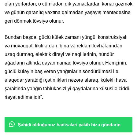
olan yerlərdən, o cümlədən dik yamaclardan kənar gəzmək
və günün qaranlıq vaxtına qalmadan yaşayış məntəqəsinə
geri dönmək tövsiyə olunur.
Bundan başqa, güclü külək zamanı yüngül konstruksiyalı
və müvəqqəti tikililərdən, bina və reklam lövhələrindən
uzaq durmaq, elektrik dirəyi və naqillərinin, hündür
ağacların altında dayanmamaq tövsiyə olunur. Həmçinin,
güclü küləyin baş verən yanğınların söndürülməsi ilə
əlaqədar yaratdığı çətinlikləri nəzərə alaraq, küləkli hava
şəraitində yanğın təhlükəsizliyi qaydalarına xüsusilə ciddi
riayət edilməlidir”.
Şahidi olduğunuz hadisələri çəkib bizə göndərin