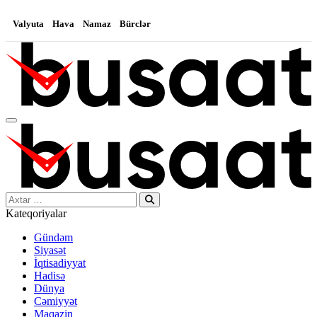
Valyuta
Hava
Namaz
Bürclər
Search…
Kateqoriyalar
Gündəm
Siyasət
İqtisadiyyat
Hadisə
Dünya
Cəmiyyət
Maqazin