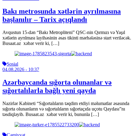
Bakı metrosunda xətlərin ayrılmasına
başlanılır – Tarix açıqlandı
Avqustun 15-dən “Bakı Metropliteni” QSC-nin Qırmızı və Yaşıl
xətlərin ayrılması layihəsinin əsas tikinti mərhələsinə start veriləcək.
Busaat.az xəbər verir ki, […]
Sosial
04.08.2026
- 10:37
Azərbaycanda sığorta olunanlar və
sığortalılarla bağlı yeni qayda
Nazirlər Kabineti “Sığortalıların təqdim etdiyi məlumatlar əsasında
sığorta olunanların və sığortalıların sığortaçıda uçotu Qaydası”nı
təsdiqləyib. Busaat.az xəbər verir ki, bununla […]
Cəmiyyət