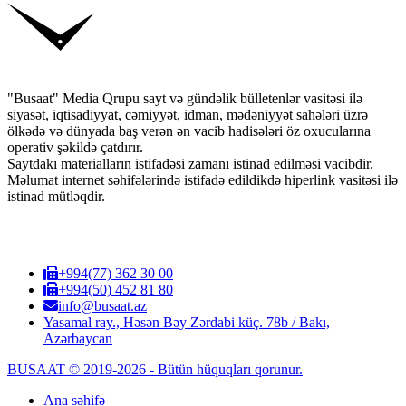
"Busaat" Media Qrupu sayt və gündəlik bülletenlər vasitəsi ilə
siyasət, iqtisadiyyat, cəmiyyət, idman, mədəniyyət sahələri üzrə
ölkədə və dünyada baş verən ən vacib hadisələri öz oxucularına
operativ şəkildə çatdırır.
Saytdakı materialların istifadəsi zamanı istinad edilməsi vacibdir.
Məlumat internet səhifələrində istifadə edildikdə hiperlink vasitəsi ilə
istinad mütləqdir.
+994(77) 362 30 00
+994(50) 452 81 80
info@busaat.az
Yasamal ray., Həsən Bəy Zərdabi küç. 78b / Bakı,
Azərbaycan
BUSAAT © 2019-2026 - Bütün hüquqları qorunur.
Ana səhifə