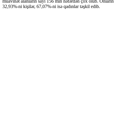
müavinət alanların sayı 156 min nəfərdən çox olub. Onların
32,93%-ni kişilər, 67,07%-ni isə qadınlar təşkil edib.