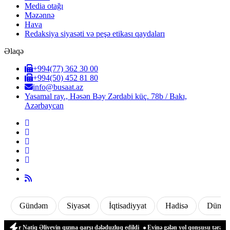
Media otağı
Məzənnə
Hava
Redaksiya siyasəti və peşə etikası qaydaları
Əlaqə
+994(77) 362 30 00
+994(50) 452 81 80
info@busaat.az
Yasamal ray., Həsən Bəy Zərdabi küç. 78b / Bakı,
Azərbaycan
Gündəm
Siyasət
İqtisadiyyat
Hadisə
Dünya
 Natiq Əliyevin qızına qarşı dələduzluq edildi
Evinə gələn yol qonşusu tərəfindən 