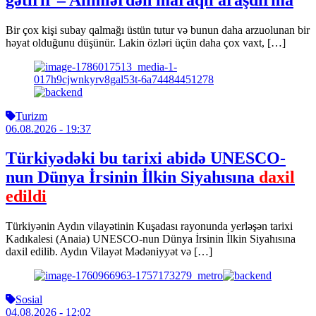
Bir çox kişi subay qalmağı üstün tutur və bunun daha arzuolunan bir
həyat olduğunu düşünür. Lakin özləri üçün daha çox vaxt, […]
Turizm
06.08.2026
- 19:37
Türkiyədəki bu tarixi abidə UNESCO-
nun Dünya İrsinin İlkin Siyahısına
daxil
edildi
Türkiyənin Aydın vilayətinin Kuşadası rayonunda yerləşən tarixi
Kadıkalesi (Anaia) UNESCO-nun Dünya İrsinin İlkin Siyahısına
daxil edilib. Aydın Vilayət Mədəniyyət və […]
Sosial
04.08.2026
- 12:02