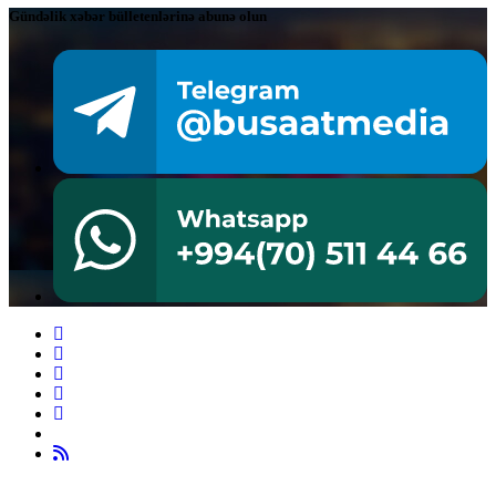
Gündəlik xəbər bülletenlərinə abunə olun