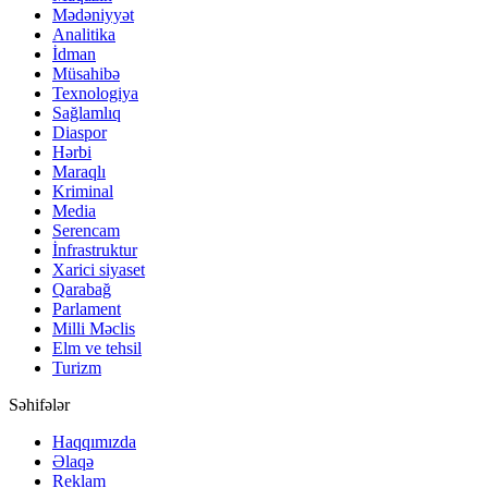
Mədəniyyət
Analitika
İdman
Müsahibə
Texnologiya
Sağlamlıq
Diaspor
Hərbi
Maraqlı
Kriminal
Media
Serencam
İnfrastruktur
Xarici siyaset
Qarabağ
Parlament
Milli Məclis
Elm ve tehsil
Turizm
Səhifələr
Haqqımızda
Əlaqə
Reklam