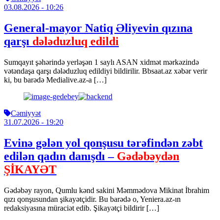
03.08.2026
- 10:26
General-mayor Natiq Əliyevin qızına
qarşı
dələduzluq edildi
Sumqayıt şəhərində yerləşən 1 saylı ASAN xidmət mərkəzində
vətəndaşa qarşı dələduzluq edildiyi bildirilir. Bbsaat.az xəbər verir
ki, bu barədə Medialive.az-a […]
Cəmiyyət
31.07.2026
- 19:20
Evinə gələn yol qonşusu tərəfindən zəbt
edilən qadın danışdı –
Gədəbəydən
ŞİKAYƏT
Gədəbəy rayon, Qumlu kənd sakini Məmmədova Mikinat İbrahim
qızı qonşusundan şikayətçidir. Bu barədə o, Yeniera.az-ın
redaksiyasına müraciət edib. Şikayətçi bildirir […]