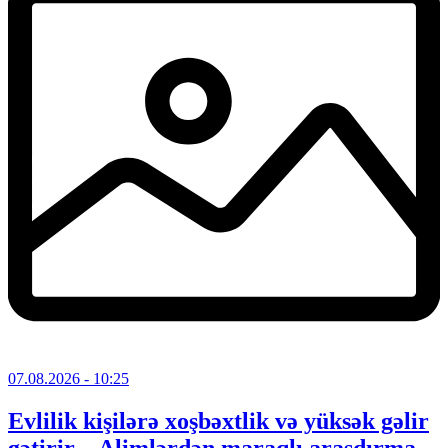
07.08.2026
- 10:25
Evlilik kişilərə xoşbəxtlik və yüksək gəlir
gətirir – Alimlərdən maraqlı araşdırma