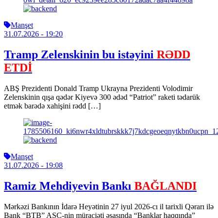
Manşet
31.07.2026
- 19:20
Tramp Zelenskinin bu istəyini
RƏDD
ETDİ
ABŞ Prezidenti Donald Tramp Ukrayna Prezidenti Volodimir
Zelenskinin qışa qədər Kiyevə 300 ədəd “Patriot” raketi tədarük
etmək barədə xahişini rədd […]
Manşet
31.07.2026
- 19:08
Ramiz Mehdiyevin Bankı
BAĞLANDI
Mərkəzi Bankının İdarə Heyətinin 27 iyul 2026-cı il tarixli Qərarı ilə
Bank “BTB” ASC-nin müraciəti əsasında “Banklar haqqında”