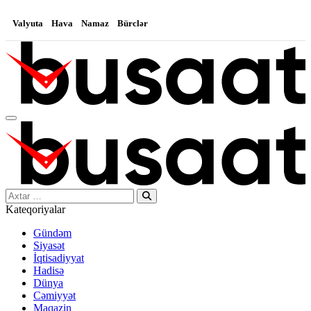
Valyuta
Hava
Namaz
Bürclər
Search…
Kateqoriyalar
Gündəm
Siyasət
İqtisadiyyat
Hadisə
Dünya
Cəmiyyət
Maqazin