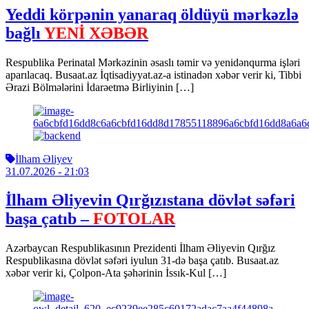
Yeddi körpənin yanaraq öldüyü mərkəzlə
bağlı
YENİ XƏBƏR
Respublika Perinatal Mərkəzinin əsaslı təmir və yenidənqurma işləri
aparılacaq. Busaat.az İqtisadiyyat.az-a istinadən xəbər verir ki, Tibbi
Ərazi Bölmələrini İdarəetmə Birliyinin […]
İlham Əliyev
31.07.2026
- 21:03
İlham Əliyevin Qırğızıstana dövlət səfəri
başa çatıb –
FOTOLAR
Azərbaycan Respublikasının Prezidenti İlham Əliyevin Qırğız
Respublikasına dövlət səfəri iyulun 31-də başa çatıb. Busaat.az
xəbər verir ki, Çolpon-Ata şəhərinin İssık-Kul […]