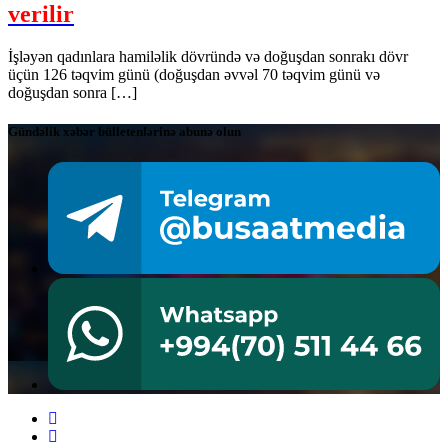
verilir
İşləyən qadınlara hamiləlik dövründə və doğuşdan sonrakı dövr
üçün 126 təqvim günü (doğuşdan əvvəl 70 təqvim günü və
doğuşdan sonra […]
Gündəlik xəbər bülletenlərinə abunə olun