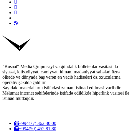
"Busaat" Media Qrupu sayt və gündəlik bülletenlər vasitəsi ilə
siyasət, iqtisadiyyat, cəmiyyət, idman, mədəniyyət sahələri üzrə
ölkədə və dünyada baş verən ən vacib hadisələri öz oxucularına
operativ şəkildə çatdırır.
Saytdakı materialların istifadəsi zamanı istinad edilməsi vacibdir.
Məlumat internet səhifələrində istifadə edildikdə hiperlink vasitəsi ilə
istinad mütləqdir.
+994(77) 362 30 00
+994(50) 452 81 80