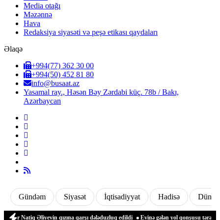
Media otağı
Məzənnə
Hava
Redaksiya siyasəti və peşə etikası qaydaları
Əlaqə
+994(77) 362 30 00
+994(50) 452 81 80
info@busaat.az
Yasamal ray., Həsən Bəy Zərdabi küç. 78b / Bakı,
Azərbaycan
Gündəm
Siyasət
İqtisadiyyat
Hadisə
Dünya
 Natiq Əliyevin qızına qarşı dələduzluq edildi
Evinə gələn yol qonşusu tərəfindən 