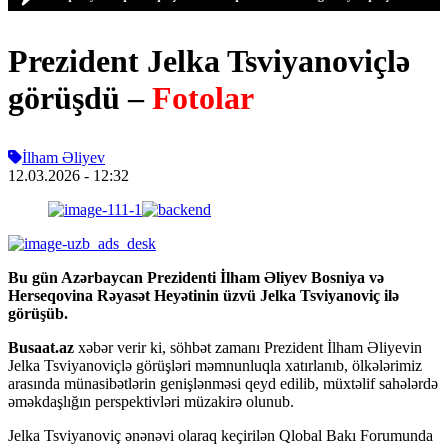
Prezident Jelka Tsviyanoviçlə
görüşdü –
Fotolar
İlham Əliyev
12.03.2026
- 12:32
Bu gün Azərbaycan Prezidenti İlham Əliyev Bosniya və
Herseqovina Rəyasət Heyətinin üzvü Jelka Tsviyanoviç ilə
görüşüb.
Busaat.az
xəbər verir ki, söhbət zamanı Prezident İlham Əliyevin
Jelka Tsviyanoviçlə görüşləri məmnunluqla xatırlanıb, ölkələrimiz
arasında münasibətlərin genişlənməsi qeyd edilib, müxtəlif sahələrdə
əməkdaşlığın perspektivləri müzakirə olunub.
Jelka Tsviyanoviç ənənəvi olaraq keçirilən Qlobal Bakı Forumunda