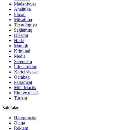
Mədəniyyət
Analitika
İdman
Müsahibə
Texnologiya
Sağlamlıq
Diaspor
Hərbi
Maraqlı
Kriminal
Media
Serencam
İnfrastruktur
Xarici siyaset
Qarabağ
Parlament
Milli Məclis
Elm ve tehsil
Turizm
Səhifələr
Haqqımızda
Əlaqə
Reklam