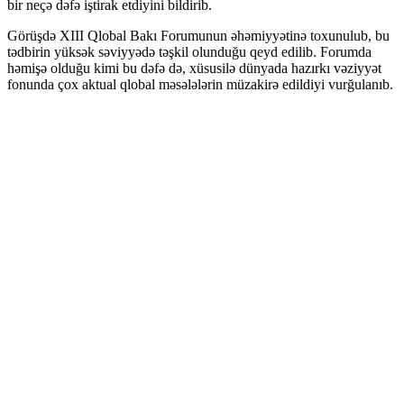
bir neçə dəfə iştirak etdiyini bildirib.
Görüşdə XIII Qlobal Bakı Forumunun əhəmiyyətinə toxunulub, bu
tədbirin yüksək səviyyədə təşkil olunduğu qeyd edilib. Forumda
həmişə olduğu kimi bu dəfə də, xüsusilə dünyada hazırkı vəziyyət
fonunda çox aktual qlobal məsələlərin müzakirə edildiyi vurğulanıb.