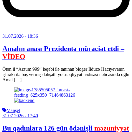
31.07.2026
- 18:36
Amalın anası Prezidentə müraciət etdi –
VİDEO
Ötən il “Arzum 999” ləqəbi ilə tanınan bloger İlduzə Hacıyevanın
iştirakı ilə baş vermiş dəhşətli yol-nəqliyyat hadisəsi nəticəsində oğlu
Amal […]
Manşet
31.07.2026
- 17:40
Bu qadınlara 126 gün ödənişli
məzuniyyət