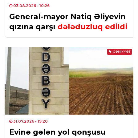
03.08.2026
- 10:26
General-mayor Natiq Əliyevin
qızına qarşı
dələduzluq edildi
CƏMIYYƏT
31.07.2026
- 19:20
Evinə gələn yol qonşusu