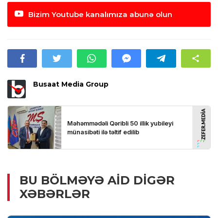
Bizim Youtube kanalımıza abunə olun
Busaat Media Group
BU BÖLMƏYƏ AID DIGƏR
XƏBƏRLƏR