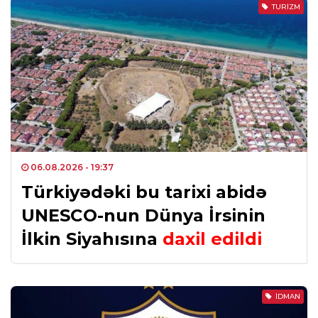
TURIZM
06.08.2026
- 19:37
Türkiyədəki bu tarixi abidə
UNESCO-nun Dünya İrsinin
İlkin Siyahısına
daxil edildi
İDMAN