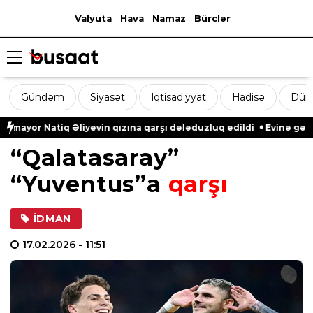
Valyuta
Hava
Namaz
Bürclər
Gündəm
Siyasət
İqtisadiyyat
Hadisə
Dün
tiq Əliyevin qızına qarşı dələduzluq edildi
Evinə gələn yol qon
“Qalatasaray”
“Yuventus”a
qarşı
İDMAN
17.02.2026
- 11:51