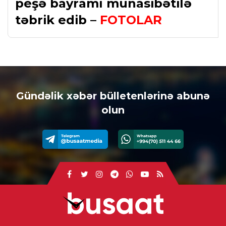
peşə bayramı münasibətilə
təbrik edib –
FOTOLAR
Gündəlik xəbər bülletenlərinə abunə
olun