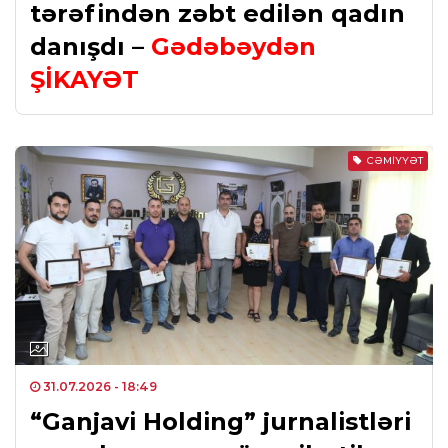
tərəfindən zəbt edilən qadın
danışdı –
Gədəbəydən
ŞİKAYƏT
CƏMIYYƏT
31.07.2026
- 18:49
“Ganjavi Holding” jurnalistləri