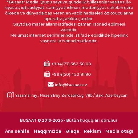
"Busaat" Media Qrupu sayt və gündəlik bülletenlər vasitəsi ilə
siyasət, iqtisadiyyat, cəmiyyət, idman, mədəniyyət sahələri üzrə
ölkədə və dünyada baş verən ən vacib hadisələri öz oxucularına
operativ şəkildə çatdırır.
Saytdakı materialların istifadəsi zamanı istinad edilməsi
vacibdir.
Məlumat internet səhifələrində istifadə edildikdə hiperlink
vasitəsi ilə istinad mütləqdir.
+994(77) 362 30 00
+994(50) 452 81 80
info@busaat.az
Yasamal ray., Həsən Bəy Zərdabi küç. 78b / Bakı, Azərbaycan
BUSAAT © 2019-2026 - Bütün hüquqları qorunur.
Ana səhifə
Haqqımızda
Əlaqə
Reklam
Media otağı