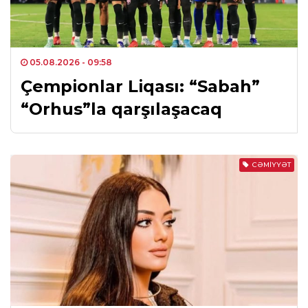
05.08.2026
- 09:58
Çempionlar Liqası: “Sabah”
“Orhus”la qarşılaşacaq
CƏMIYYƏT