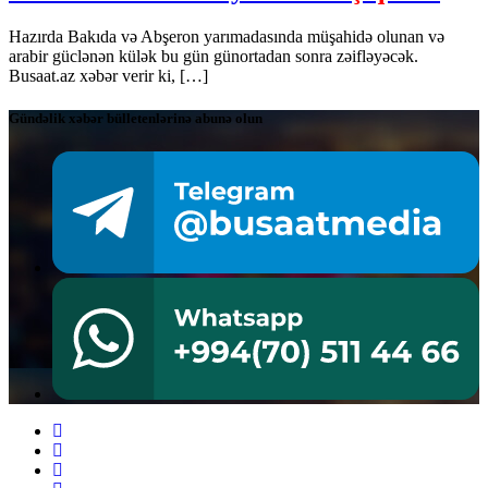
Hazırda Bakıda və Abşeron yarımadasında müşahidə olunan və
arabir güclənən külək bu gün günortadan sonra zəifləyəcək.
Busaat.az xəbər verir ki, […]
Gündəlik xəbər bülletenlərinə abunə olun