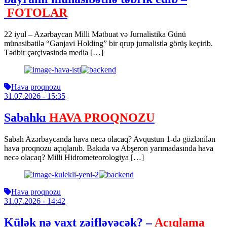
FOTOLAR
22 iyul – Azərbaycan Milli Mətbuat və Jurnalistika Günü
münasibətilə “Ganjavi Holding” bir qrup jurnalistlə görüş keçirib.
Tədbir çərçivəsində media […]
Hava proqnozu
31.07.2026
- 15:35
Sabahkı
HAVA PROQNOZU
Sabah Azərbaycanda hava necə olacaq? Avqustun 1-də gözlənilən
hava proqnozu açıqlanıb. Bakıda və Abşeron yarımadasında hava
necə olacaq? Milli Hidrometeorologiya […]
Hava proqnozu
31.07.2026
- 14:42
Külək nə vaxt zəifləyəcək? –
Açıqlama