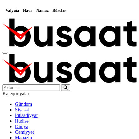
Valyuta
Hava
Namaz
Bürclər
Search…
Kateqoriyalar
Gündəm
Siyasət
İqtisadiyyat
Hadisə
Dünya
Cəmiyyət
Maqazin