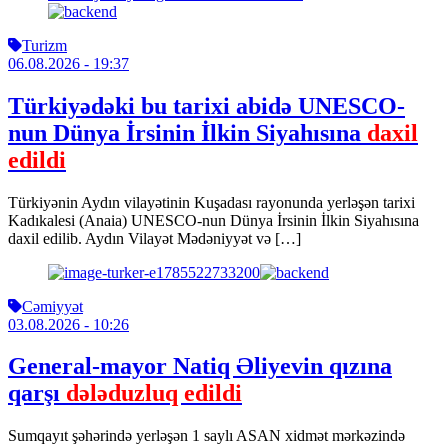
Turizm
06.08.2026
- 19:37
Türkiyədəki bu tarixi abidə UNESCO-
nun Dünya İrsinin İlkin Siyahısına
daxil
edildi
Türkiyənin Aydın vilayətinin Kuşadası rayonunda yerləşən tarixi
Kadıkalesi (Anaia) UNESCO-nun Dünya İrsinin İlkin Siyahısına
daxil edilib. Aydın Vilayət Mədəniyyət və […]
Cəmiyyət
03.08.2026
- 10:26
General-mayor Natiq Əliyevin qızına
qarşı
dələduzluq edildi
Sumqayıt şəhərində yerləşən 1 saylı ASAN xidmət mərkəzində