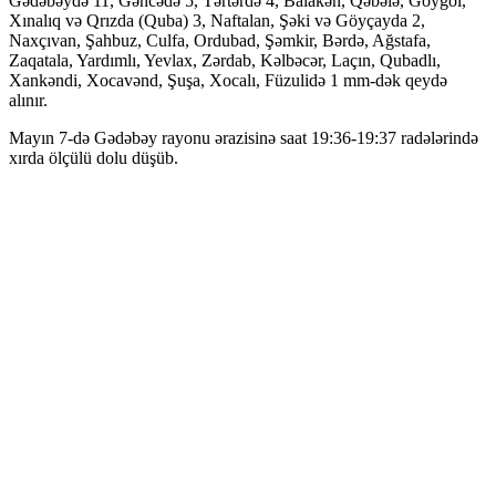
Gədəbəydə 11, Gəncədə 5, Tərtərdə 4, Balakən, Qəbələ, Göygöl,
Xınalıq və Qrızda (Quba) 3, Naftalan, Şəki və Göyçayda 2,
Naxçıvan, Şahbuz, Culfa, Ordubad, Şəmkir, Bərdə, Ağstafa,
Zaqatala, Yardımlı, Yevlax, Zərdab, Kəlbəcər, Laçın, Qubadlı,
Xankəndi, Xocavənd, Şuşa, Xocalı, Füzulidə 1 mm-dək qeydə
alınır.
Mayın 7-də Gədəbəy rayonu ərazisinə saat 19:36-19:37 radələrində
xırda ölçülü dolu düşüb.