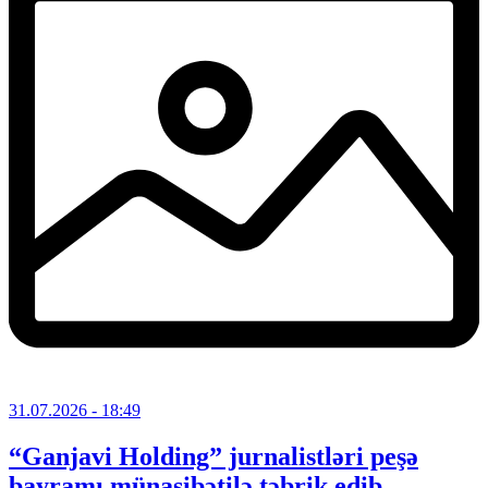
31.07.2026
- 18:49
“Ganjavi Holding” jurnalistləri peşə
bayramı münasibətilə təbrik edib –