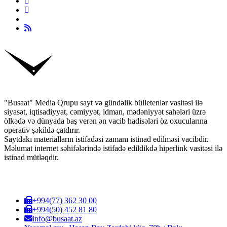
"Busaat" Media Qrupu sayt və gündəlik bülletenlər vasitəsi ilə
siyasət, iqtisadiyyat, cəmiyyət, idman, mədəniyyət sahələri üzrə
ölkədə və dünyada baş verən ən vacib hadisələri öz oxucularına
operativ şəkildə çatdırır.
Saytdakı materialların istifadəsi zamanı istinad edilməsi vacibdir.
Məlumat internet səhifələrində istifadə edildikdə hiperlink vasitəsi ilə
istinad mütləqdir.
+994(77) 362 30 00
+994(50) 452 81 80
info@busaat.az