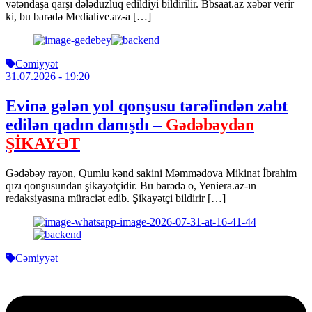
vətəndaşa qarşı dələduzluq edildiyi bildirilir. Bbsaat.az xəbər verir
ki, bu barədə Medialive.az-a […]
Cəmiyyət
31.07.2026
- 19:20
Evinə gələn yol qonşusu tərəfindən zəbt
edilən qadın danışdı –
Gədəbəydən
ŞİKAYƏT
Gədəbəy rayon, Qumlu kənd sakini Məmmədova Mikinat İbrahim
qızı qonşusundan şikayətçidir. Bu barədə o, Yeniera.az-ın
redaksiyasına müraciət edib. Şikayətçi bildirir […]
Cəmiyyət