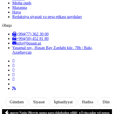
Media otağı
Məzənnə
Hava
Redaksiya siyasəti və peşə etikası qaydaları
Əlaqə
+994(77) 362 30 00
+994(50) 452 81 80
info@busaat.az
Yasamal ray., Həsən Bəy Zərdabi küç. 78b / Bakı,
Azərbaycan
Gündəm
Siyasət
İqtisadiyyat
Hadisə
Dünya
l-mayor Natiq Əliyevin qızına qarşı dələduzluq edildi
Evinə gələn yol qonşusu tərəf