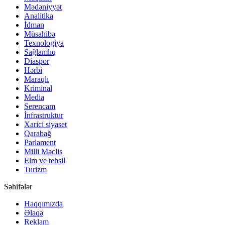
Mədəniyyət
Analitika
İdman
Müsahibə
Texnologiya
Sağlamlıq
Diaspor
Hərbi
Maraqlı
Kriminal
Media
Serencam
İnfrastruktur
Xarici siyaset
Qarabağ
Parlament
Milli Məclis
Elm ve tehsil
Turizm
Səhifələr
Haqqımızda
Əlaqə
Reklam