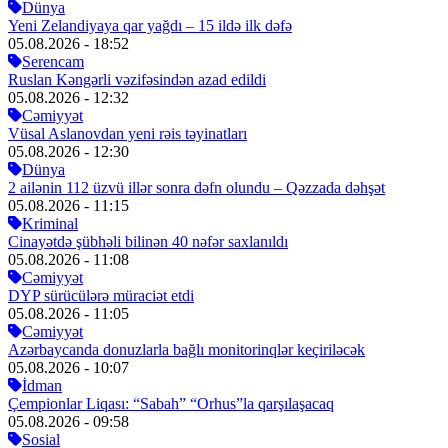
Dünya
Yeni Zelandiyaya qar yağdı – 15 ildə ilk dəfə
05.08.2026
- 18:52
Serencam
Ruslan Kəngərli vəzifəsindən azad edildi
05.08.2026
- 12:32
Cəmiyyət
Vüsal Aslanovdan yeni rəis təyinatları
05.08.2026
- 12:30
Dünya
2 ailənin 112 üzvü illər sonra dəfn olundu – Qəzzada dəhşət
05.08.2026
- 11:15
Kriminal
Cinayətdə şübhəli bilinən 40 nəfər saxlanıldı
05.08.2026
- 11:08
Cəmiyyət
DYP sürücülərə müraciət etdi
05.08.2026
- 11:05
Cəmiyyət
Azərbaycanda donuzlarla bağlı monitorinqlər keçiriləcək
05.08.2026
- 10:07
İdman
Çempionlar Liqası: “Sabah” “Orhus”la qarşılaşacaq
05.08.2026
- 09:58
Sosial