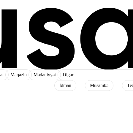
ət
Maqazin
Mədəniyyət
Digər
İdman
Müsahibə
Te