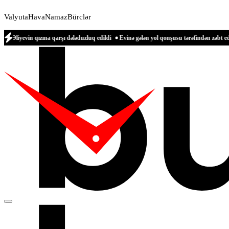
Valyuta
Hava
Namaz
Bürclər
zına qarşı dələduzluq edildi
Evinə gələn yol qonşusu tərəfindən zəbt edilən qadın