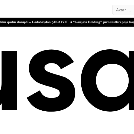
Search…
 danışdı – Gədəbəydən ŞİKAYƏT
“Ganjavi Holding” jurnalistləri peşə bayramı münasi