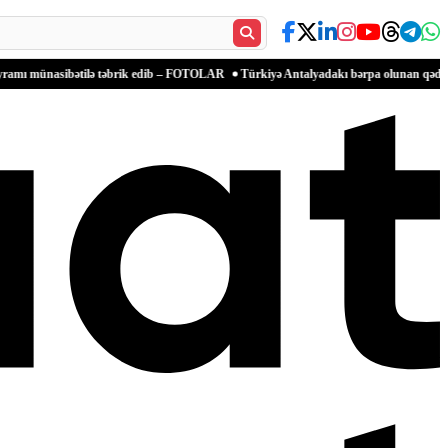
bətilə təbrik edib – FOTOLAR
Türkiyə Antalyadakı bərpa olunan qədim məkanlarla mə