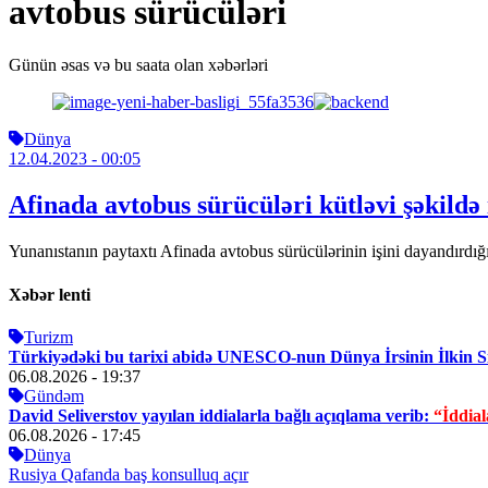
avtobus sürücüləri
Günün əsas və bu saata olan xəbərləri
Dünya
12.04.2023
- 00:05
Afinada avtobus sürücüləri kütləvi şəkildə 
Yunanıstanın paytaxtı Afinada avtobus sürücülərinin işini dayandırdığ
Xəbər lenti
Turizm
Türkiyədəki bu tarixi abidə UNESCO-nun Dünya İrsinin İlkin S
06.08.2026
- 19:37
Gündəm
David Seliverstov yayılan iddialarla bağlı açıqlama verib:
“İddiala
06.08.2026
- 17:45
Dünya
Rusiya Qafanda baş konsulluq açır