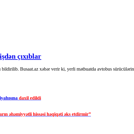
işdən çıxıblar
ı bildirilib. Busaat.az xəbər verir ki, yerli mətbuatda avtobus sürücülə
iyahısına
daxil edildi
rın əhəmiyyətli hissəsi həqiqəti əks etdirmir”