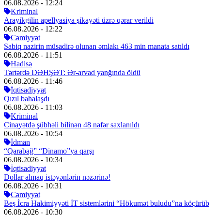
06.08.2026
- 12:24
Kriminal
Arayikgilin apellyasiya şikayəti üzrə qərar verildi
06.08.2026
- 12:22
Cəmiyyət
Sabiq nazirin müsadirə olunan əmlakı 463 min manata satıldı
06.08.2026
- 11:51
Hadisə
Tərtərdə DƏHŞƏT: Ər-arvad yanğında öldü
06.08.2026
- 11:46
İqtisadiyyat
Qızıl bahalaşdı
06.08.2026
- 11:03
Kriminal
Cinayətdə şübhəli bilinən 48 nəfər saxlanıldı
06.08.2026
- 10:54
İdman
“Qarabağ” “Dinamo”ya qarşı
06.08.2026
- 10:34
İqtisadiyyat
Dollar almaq istəyənlərin nəzərinə!
06.08.2026
- 10:31
Cəmiyyət
Beş İcra Hakimiyyəti İT sistemlərini “Hökumət buludu”na köçürüb
06.08.2026
- 10:30