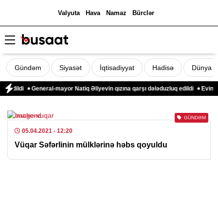
Valyuta
Hava
Namaz
Bürclər
Gündəm
Siyasət
İqtisadiyyat
Hadisə
Dünya
 edildi
General-mayor Natiq Əliyevin qızına qarşı dələduzluq edildi
Evinə g
GÜNDƏM
05.04.2021
- 12:20
Vüqar Səfərlinin mülklərinə həbs qoyuldu