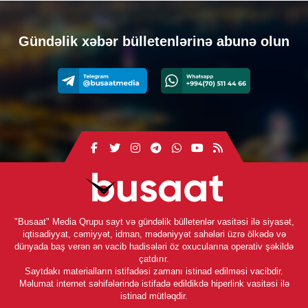
Gündəlik xəbər bülletenlərinə abunə olun
"Busaat" Media Qrupu sayt və gündəlik bülletenlər vasitəsi ilə siyasət,
iqtisadiyyat, cəmiyyət, idman, mədəniyyət sahələri üzrə ölkədə və
dünyada baş verən ən vacib hadisələri öz oxucularına operativ şəkildə
çatdırır.
Saytdakı materialların istifadəsi zamanı istinad edilməsi vacibdir.
Məlumat internet səhifələrində istifadə edildikdə hiperlink vasitəsi ilə
istinad mütləqdir.