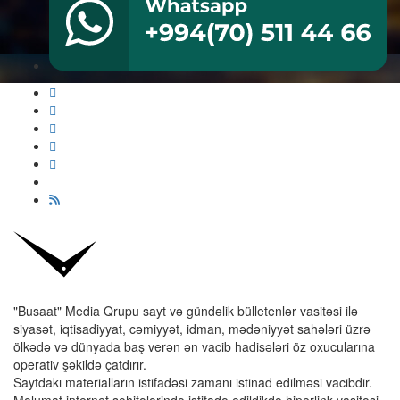
"Busaat" Media Qrupu sayt və gündəlik bülletenlər vasitəsi ilə
siyasət, iqtisadiyyat, cəmiyyət, idman, mədəniyyət sahələri üzrə
ölkədə və dünyada baş verən ən vacib hadisələri öz oxucularına
operativ şəkildə çatdırır.
Saytdakı materialların istifadəsi zamanı istinad edilməsi vacibdir.
Məlumat internet səhifələrində istifadə edildikdə hiperlink vasitəsi