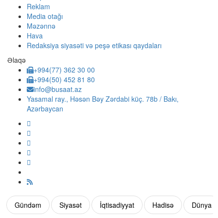
Reklam
Media otağı
Məzənnə
Hava
Redaksiya siyasəti və peşə etikası qaydaları
Əlaqə
+994(77) 362 30 00
+994(50) 452 81 80
info@busaat.az
Yasamal ray., Həsən Bəy Zərdabi küç. 78b / Bakı,
Azərbaycan
Gündəm
Siyasət
İqtisadiyyat
Hadisə
Dünya