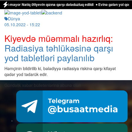
al-mayor Natiq Əliyevin qızına qarşı dələduzluq edildi
Evinə gələn yol qonşu
Dünya
05.10.2022
- 15:22
Kiyevdə müəmmalı hazırlıq:
Radiasiya təhlükəsinə qarşı
yod tabletləri paylanılıb
Həmçinin bildirilib ki, bələdiyyə radiasiya riskinə qarşı kifayət
qədər yod tədarük edir.
Gündəlik xəbər bülletenlərinə abunə olun