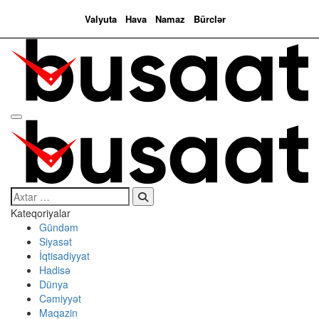
Valyuta
Hava
Namaz
Bürclər
Search…
Kateqoriyalar
Gündəm
Siyasət
İqtisadiyyat
Hadisə
Dünya
Cəmiyyət
Maqazin