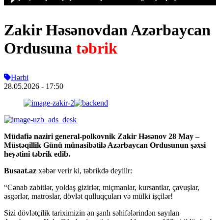
Zakir Həsənovdan Azərbaycan
Ordusuna
təbrik
Hərbi
28.05.2026
- 17:50
Müdafiə naziri general-polkovnik Zakir Həsənov 28 May –
Müstəqillik Günü münasibətilə Azərbaycan Ordusunun şəxsi
heyətini təbrik edib.
Busaat.az
xəbər verir ki, təbrikdə deyilir:
“Cənab zabitlər, yoldaş gizirlər, miçmanlar, kursantlar, çavuşlar,
əsgərlər, matroslar, dövlət qulluqçuları və mülki işçilər!
Sizi dövlətçilik tariximizin ən şanlı səhifələrindən sayılan