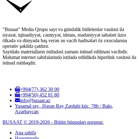
"Busaat" Media Qrupu sayt və gündəlik bülletenlər vasitəsi ilə
siyasət, iqtisadiyyat, cəmiyyət, idman, mədəniyyət sahələri üzrə
ölkədə və dünyada baş verən ən vacib hadisələri öz oxucularına
operativ şəkildə çatdırır.
Saytdakı materialların istifadəsi zamanı istinad edilməsi vacibdir.
Məlumat internet səhifələrində istifadə edildikdə hiperlink vasitəsi ilə
istinad mütləqdir.
+994(77) 362 30 00
+994(50) 452 81 80
info@busaat.az
Yasamal ray., Həsən Bəy Zərdabi küç. 78b / Bakı,
Azərbaycan
BUSAAT © 2019-2026 - Bütün hüquqları qorunur.
Ana səhifə
Haqqımızda