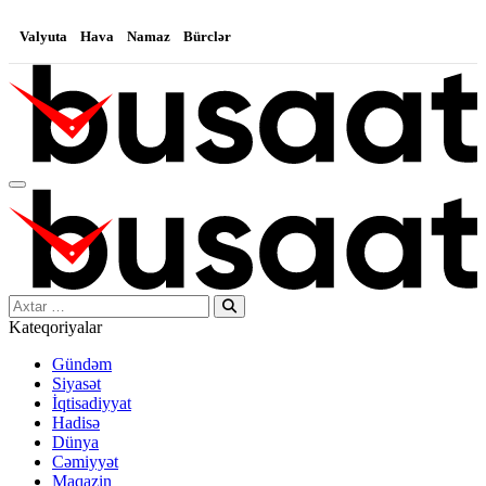
Valyuta
Hava
Namaz
Bürclər
Search…
Kateqoriyalar
Gündəm
Siyasət
İqtisadiyyat
Hadisə
Dünya
Cəmiyyət
Maqazin