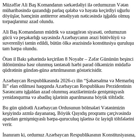
Müzəffər Ali Baş Komandanın sərkərdəliyi ilə ordumuzun Vətən
müharibəsində qazandığı parlaq qələbə və həyata keçirdiyi uğurlu
döyüşlər, həmçinin antiterror əməliyyatı nəticəsində işğalda olmuş
torpaqlarımız azad olundu.
Ali Baş Komandanın müdrik və uzaqgörən siyasəti, ordumuzun
gücü və peşəkarlığı sayəsində Azərbaycanın ərazi bütövlüyü və
suverenliyi təmin edildi, bütün ölkə ərazisində konstitusiya quruluşu
tam bərpa olundu.
Ötən il Bakı şəhərində keçirilən 8 Noyabr – Zəfər Gününün beşinci
ildönümünə həsr olunmuş təntənəli hərbi parad ölkəmizin müdafiə
qüdrətinin gündən-günə artırılmasının göstəricisidir.
Azərbaycan Respublikasında 2026-cı ilin “Şəhərsalma və Memarlıq
İli” elan edilməsi haqqında Azərbaycan Respublikası Prezidentinin
Sərəncamı işğaldan azad olunmuş ərazilərimizdə genişmiqyaslı
yenidənqurma və abadlıq işlərinin aparılmasına böyük töhfədir.
Bu gün qüdrətli Azərbaycan Ordusunun bölmələri Vətənimizin
keşiyində əzmlə dayanaraq, Böyük Qayıdış proqramı çərçivəsində
aparılan genişmiqyaslı bərpa-quruculuq işlərinə öz layiqli töhfələrini
verir.
İnanıram ki, ordumuz Azərbaycan Respublikasının Konstitusiyasına,