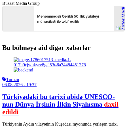
Busaat Media Group
Bu bölməyə aid digər xəbərlər
Turizm
06.08.2026
- 19:37
Türkiyədəki bu tarixi abidə UNESCO-
nun Dünya İrsinin İlkin Siyahısına
daxil
edildi
Türkiyənin Aydın vilayətinin Kuşadası rayonunda yerləşən tarixi