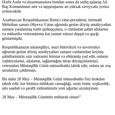
Hərbi Anda və nizamnamələrə bundan sonra da sadiq qalaraq Ali
Baş Komandanın əmr və tapşırıqlarını ən yüksək səviyyədə yerinə
yetirəcəkdir.
Azərbaycan Respublikasının Birinci vitse-prezidenti, hörmətli
Mehriban xanım Əliyeva Vətən uğrunda gedən döyüş əməliyyatları
zamanı yaralanmış hərbi qulluqçulara, o cümlədən şəhid ailələrinə
və müharibə veteranlarına hər zaman xüsusi diqqət və qayğı
göstərmişdir.
Respublikamızın müstəqilliyi, ərazi bütövlüyü və suverenliyi
uğrunda gedən döyüş əməliyyatları zamanı canlarından keçmiş
şəhidlərimizin əziz xatirəsini hörmət və ehtiramla yad edir, onların
valideynlərini, ailələrini, sağlamlığını itirən döyüşçülərimizi,
veteranları Müstəqillik Günü münasibətilə təbrik edir, onlara ən xoş
arzularımı çatdırıram.
Bir daha 28 May – Müstəqillik Günü münasibətilə Sizi ürəkdən
təbrik edir, hər birinizə möhkəm cansağlığı, uzun ömür, xoşbəxtlik,
ailə səadəti və şərəfli xidmətinizdə yeni uğurlar arzulayıram.
28 May – Müstəqillik Gününüz mübarək olsun!”