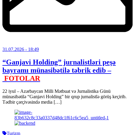
31.07.2026
- 18:49
“Ganjavi Holding” jurnalistləri peşə
bayramı münasibətilə təbrik edib –
FOTOLAR
22 iyul – Azərbaycan Milli Mətbuat və Jurnalistika Günü
münasibətilə “Ganjavi Holding” bir qrup jurnalistlə görüş keçirib.
Tədbir çərçivəsində media […]
Turizm