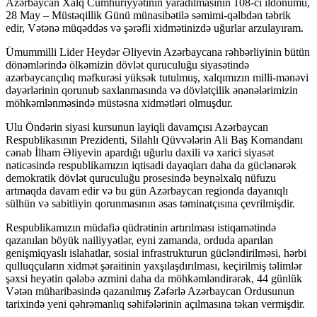
Azərbaycan Xalq Cümhuriyyətinin yaradılmasının 108-ci ildönümü,
28 May – Müstəqillik Günü münasibətilə səmimi-qəlbdən təbrik
edir, Vətənə müqəddəs və şərəfli xidmətinizdə uğurlar arzulayıram.
Ümummilli Lider Heydər Əliyevin Azərbaycana rəhbərliyinin bütün
dönəmlərində ölkəmizin dövlət quruculuğu siyasətində
azərbaycançılıq məfkurəsi yüksək tutulmuş, xalqımızın milli-mənəvi
dəyərlərinin qorunub saxlanmasında və dövlətçilik ənənələrimizin
möhkəmlənməsində müstəsna xidmətləri olmuşdur.
Ulu Öndərin siyasi kursunun layiqli davamçısı Azərbaycan
Respublikasının Prezidenti, Silahlı Qüvvələrin Ali Baş Komandanı
cənab İlham Əliyevin apardığı uğurlu daxili və xarici siyasət
nəticəsində respublikamızın iqtisadi dayaqları daha da güclənərək
demokratik dövlət quruculuğu prosesində beynəlxalq nüfuzu
artmaqda davam edir və bu gün Azərbaycan regionda dayanıqlı
sülhün və sabitliyin qorunmasının əsas təminatçısına çevrilmişdir.
Respublikamızın müdafiə qüdrətinin artırılması istiqamətində
qazanılan böyük nailiyyətlər, eyni zamanda, orduda aparılan
genişmiqyaslı islahatlar, sosial infrastrukturun gücləndirilməsi, hərbi
qulluqçuların xidmət şəraitinin yaxşılaşdırılması, keçirilmiş təlimlər
şəxsi heyətin qələbə əzmini daha da möhkəmləndirərək, 44 günlük
Vətən müharibəsində qazanılmış Zəfərlə Azərbaycan Ordusunun
tarixində yeni qəhrəmanlıq səhifələrinin açılmasına təkan vermişdir.