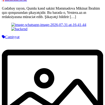
Gədəbəy rayon, Qumlu kənd sakini Məmmədova Mikinat İbrahim
qızı qonşusundan şikayətçidir. Bu barədə o, Yeniera.az-ın
redaksiyasına müraciət edib. Şikayətçi bildirir […]
Cəmiyyət