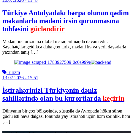
20.07.2026
- 11:47
Türkiyə Antalyadakı bərpa olunan qədim
məkanlarla mədəni irsin qorunmasına
töhfəsini
gücləndirir
Mədəni irs turizminə qlobal maraq artmaqda davam edir.
Səyahətçilər getdikcə daha çox tarix, mədəni irs və yerli dəyərlərlə
yaxından tanış […]
Turizm
13.07.2026
- 15:51
İstirahərinizi Türkiyənin dəniz
sahillərində olan bu kurortlarda
keçirin
Dünyanın bir çox bölgəsində, xüsusilə də Avropada hökm sürən
güclü isti hava dalğası fonunda yay istirahəti üçün həm sərinlik, həm
[…]