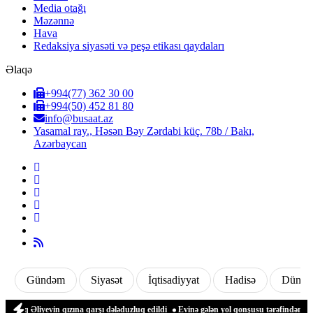
Media otağı
Məzənnə
Hava
Redaksiya siyasəti və peşə etikası qaydaları
Əlaqə
+994(77) 362 30 00
+994(50) 452 81 80
info@busaat.az
Yasamal ray., Həsən Bəy Zərdabi küç. 78b / Bakı,
Azərbaycan
Gündəm
Siyasət
İqtisadiyyat
Hadisə
Dünya
liyevin qızına qarşı dələduzluq edildi
Evinə gələn yol qonşusu tərəfindən zəbt ed