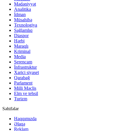
Mədəniyyət
Analitika
İdman
Müsahibə
Texnologiya
Sağlamlıq
Diaspor
Hərbi
Maraqlı
Kriminal
Media
Serencam
İnfrastruktur
Xarici siyaset
Qarabağ
Parlament
Milli Məclis
Elm ve tehsil
Turizm
Səhifələr
Haqqımızda
Əlaqə
Reklam