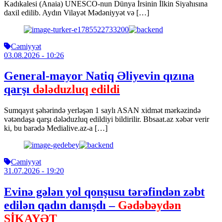
Kadıkalesi (Anaia) UNESCO-nun Dünya İrsinin İlkin Siyahısına
daxil edilib. Aydın Vilayət Mədəniyyət və […]
Cəmiyyət
03.08.2026
- 10:26
General-mayor Natiq Əliyevin qızına
qarşı
dələduzluq edildi
Sumqayıt şəhərində yerləşən 1 saylı ASAN xidmət mərkəzində
vətəndaşa qarşı dələduzluq edildiyi bildirilir. Bbsaat.az xəbər verir
ki, bu barədə Medialive.az-a […]
Cəmiyyət
31.07.2026
- 19:20
Evinə gələn yol qonşusu tərəfindən zəbt
edilən qadın danışdı –
Gədəbəydən
ŞİKAYƏT