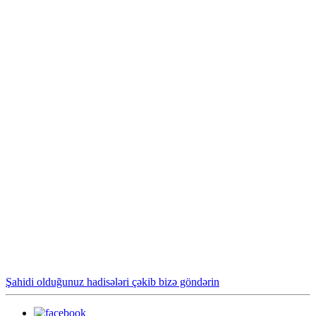
Şahidi olduğunuz hadisələri çəkib bizə göndərin