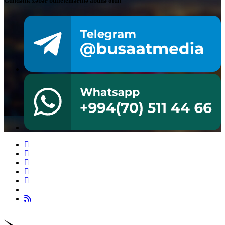
Gündəlik xəbər bülletenlərinə abunə olun