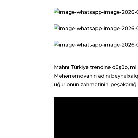
Mahnı Türkiyə trendinə düşüb, mi
Məhərrəmovanın adını beynəlxalq 
uğur onun zəhmətinin, peşəkarlığını