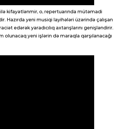
KRI
ı ilə kifayətlənmir, o, repertuarında mütəmadi
Cin
r. Hazırda yeni musiqi layihələri üzərində çalışan
sax
aciət edərək yaradıcılıq axtarışlarını genişləndirir.
0
m olunacaq yeni işlərin də maraqla qarşılanacağı
HAD
Bu
Rus
0
SOS
Azə
və 
0
CƏM
Göm