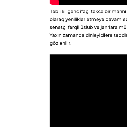
Təbii ki, gənc ifaçı təkcə bir mahn
olaraq yeniliklər etməyə davam edi
sənətçi fərqli üslub və janrlara mür
Yaxın zamanda dinləyicilərə təqdi
gözlənilir.