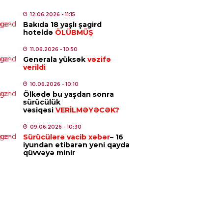
ovun 13 yaşlı oğlu Ayhan Əzizov faciəvi […]
ENCAM
12.06.2026
- 11:15
Bakıda 18 yaşlı şagird
lan Kəngərli vəzifəsindən azad
hoteldə
ÖLÜBMÜŞ
ldi
11.06.2026
- 10:50
5.08.2026
- 12:32
Generala yüksək
vəzifə
verildi
IYYƏT
10.06.2026
- 10:10
al Aslanovdan yeni rəis
Ölkədə bu yaşdan sonra
inatları
sürücülük
vəsiqəsi
VERİLMƏYƏCƏK?
5.08.2026
- 12:30
09.06.2026
- 10:30
Sürücülərə vacib xəbər
– 16
NYA
iyundan etibarən yeni qayda
ilənin 112 üzvü illər sonra dəfn
qüvvəyə minir
undu – Qəzzada dəhşət
5.08.2026
- 11:15
MINAL
ayətdə şübhəli bilinən 40 nəfər