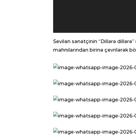
Sevilən sənətçinin “Dillərə dillər
mahnılarından birinə çevrilərək b