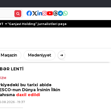
Holding” jurnalistləri peşə bayramı münasibətilə təbrik edib – FO
Maqazin
Mədəniyyət
➜
Digər
BƏR LENTI
İdman
Müsahibə
IZM
kiyədəki bu tarixi abidə
SCO-nun Dünya İrsinin İlkin
yahısına
daxil edildi
6.08.2026
- 19:37