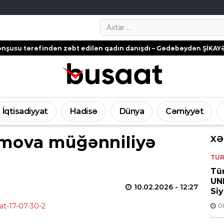
Search…
indən zəbt edilən qadın danışdı – Gədəbəydən ŞİKAYƏT
“Ganjavi 
İqtisadiyyat
Hadisə
Dünya
Cəmiyyət
mova müğənniliyə
XƏ
O
TUR
Tür
UNE
10.02.2026
- 12:27
Si
0