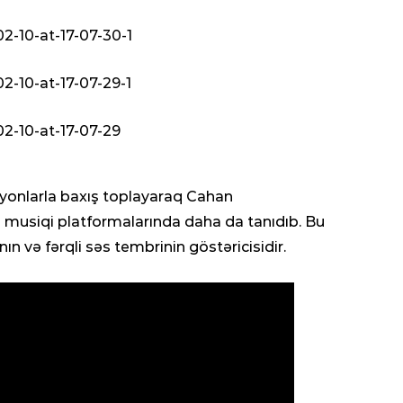
sax
0
CƏM
DYP
0
CƏM
Azə
lyonlarla baxış toplayaraq Cahan
mon
musiqi platformalarında daha da tanıdıb. Bu
0
n və fərqli səs tembrinin göstəricisidir.
İDM
Çem
“Or
0
SOS