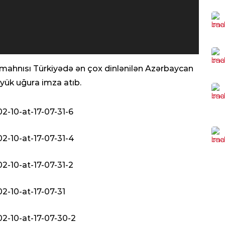
Əziz
SER
Rus
edi
0
ə” mahnısı Türkiyədə ən çox dinlənilən Azərbaycan
CƏM
öyük uğura imza atıb.
Vüs
təy
0
DÜ
2 a
ol
0
KRI
Cin