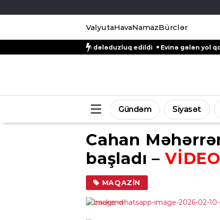
Valyuta
Hava
Namaz
Bürclər
n qızına qarşı dələduzluq edildi
Evinə gələn yol qonşusu tərəf
Gündəm
Siyasət
Cahan Məhərrə
başladı –
VİDE
MAQAZIN