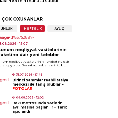
akı 463 min manata satıldı
6.08.2026
- 11:51
 ÇOX OXUNANLAR
ISƏ
rtərdə DƏHŞƏT: Ər-arvad
GÜNLÜK
HƏFTƏLIK
AYLIQ
ğında öldü
6.08.2026
- 11:46
3.08.2026
- 15:07
tonom nəqliyyat vasitələrinin
ISADIYYAT
əkətinə dair yeni tələblər
ıl bahalaşdı
nom nəqliyyat vasitələrinin hərəkətinə dair
blər qoyulub. Busaat.az xəbər verir ki, bu,
6.08.2026
- 11:03
ident İlham Əliyevin tətbiqi barədə Fərman
ladığı “Yol […]
31.07.2026
- 17:46
Birinci xanımlar reabilitasiya
MINAL
mərkəzi ilə tanış olublar –
ayətdə şübhəli bilinən 48 nəfər
FOTOLAR
lanıldı
04.08.2026
- 12:02
6.08.2026
- 10:54
Bakı metrosunda xətlərin
ayrılmasına başlanılır – Tarix
açıqlandı
AN