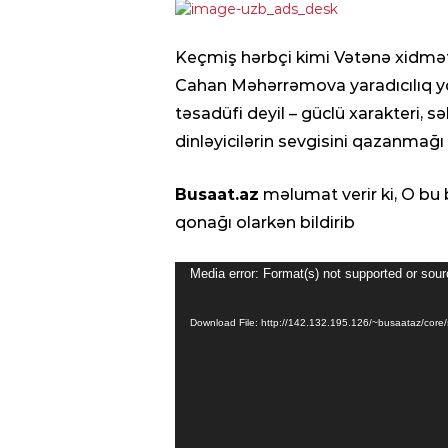
Keçmiş hərbçi kimi Vətənə xidmət 
Cahan Məhərrəmova yaradıcılıq yol
təsadüfi deyil – güclü xarakteri, 
dinləyicilərin sevgisini qazanmağı
Busaat.az
məlumat verir ki, O bu
qonağı olarkən bildirib
Video
Media error: Format(s) not supported or sour
Player
Download File: http://142.132.195.126/~busaataz/cor