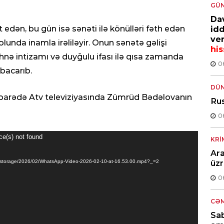
GÜ
Dav
edən, bu gün isə sənəti ilə könülləri fəth edən
idd
ver
unda inamla irəliləyir. Onun sənətə gəlişi
his
səhnə intizamı və duyğulu ifası ilə qısa zamanda
0
 bacarıb.
DÜ
 barədə Atv televiziyasında Zümrüd Bədəlovanın
Rus
0
ce(s) not found
KRI
Ara
e/storage/2026/02/WhatsApp-Video-2026-02-10-at-16.53.00.mp4?_=2
üzr
0
CƏM
Sab