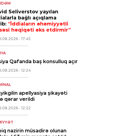
NDƏM
id Seliverstov yayılan
ialarla bağlı açıqlama
ib:
“İddiaların əhəmiyyətli
səsi həqiqəti əks etdirmir”
6.08.2026
- 17:45
NYA
iya Qafanda baş konsulluq açır
6.08.2026
- 12:24
MINAL
yikgilin apellyasiya şikayəti
ə qərar verildi
6.08.2026
- 12:22
IYYƏT
iq nazirin müsadirə olunan