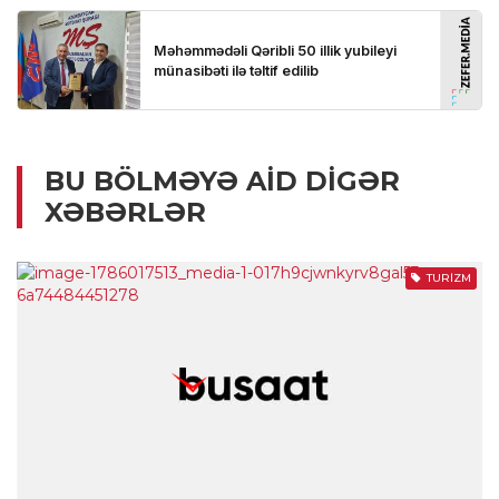
BU BÖLMƏYƏ AID DIGƏR
XƏBƏRLƏR
TURIZM