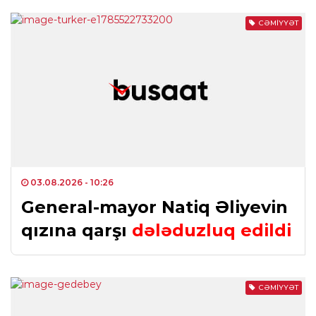
CƏMIYYƏT
03.08.2026
- 10:26
General-mayor Natiq Əliyevin
qızına qarşı
dələduzluq edildi
CƏMIYYƏT