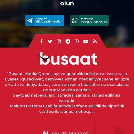
olun
"Busaat" Media Qrupu sayt və gündəlik bülletenlər vasitəsi ilə
siyasət, iqtisadiyyat, cəmiyyət, idman, mədəniyyət sahələri üzrə
ölkədə və dünyada baş verən ən vacib hadisələri öz oxucularına
operativ şəkildə çatdırır.
Saytdakı materialların istifadəsi zamanı istinad edilməsi
vacibdir.
Məlumat internet səhifələrində istifadə edildikdə hiperlink
vasitəsi ilə istinad mütləqdir.
+994(77) 362 30 00