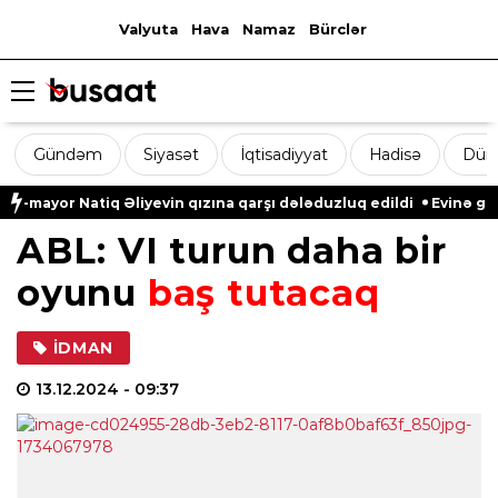
Valyuta
Hava
Namaz
Bürclər
Gündəm
Siyasət
İqtisadiyyat
Hadisə
Dün
yor Natiq Əliyevin qızına qarşı dələduzluq edildi
Evinə gələn y
ABL: VI turun daha bir
oyunu
baş tutacaq
İDMAN
13.12.2024
- 09:37