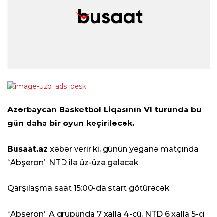
Azərbaycan Basketbol Liqasının VI turunda bu
gün daha bir oyun keçiriləcək.
Busaat.az
xəbər verir ki, günün yeganə matçında
“Abşeron” NTD ilə üz-üzə gələcək.
Qarşılaşma saat 15:00-da start götürəcək.
“Abşeron” A qrupunda 7 xalla 4-cü, NTD 6 xalla 5-ci