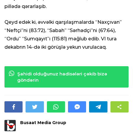
pillədə qərarlaşıb.
Qeyd edək ki, əvvəlki qarşılaşmalarda “Naxçıvan”
“Neftçi”ni (83:72), “Sabah” “Sərhədçi”ni (67:64),
“Ordu” “Sumqayıt”ı (115:81) məğlub edib. VI tura
dekabrın 14-də iki görüşlə yekun vurulacaq.
Şahidi olduğunuz hadisələri çəkib bizə
göndərin
Busaat Media Group