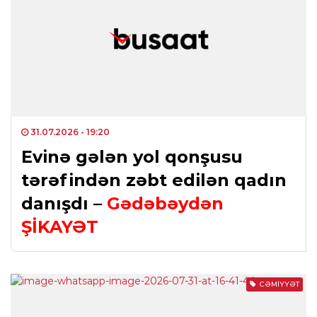
31.07.2026
- 19:20
Evinə gələn yol qonşusu
tərəfindən zəbt edilən qadın
danışdı –
Gədəbəydən
ŞİKAYƏT
CƏMIYYƏT