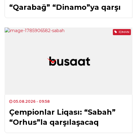
“Qarabağ” “Dinamo”ya qarşı
İDMAN
05.08.2026
- 09:58
Çempionlar Liqası: “Sabah”
“Orhus”la qarşılaşacaq