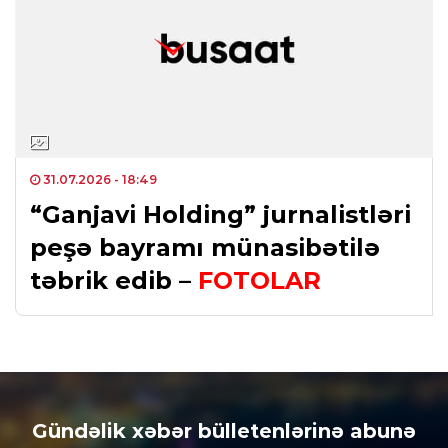
31.07.2026
- 18:49
“Ganjavi Holding” jurnalistləri
peşə bayramı münasibətilə
təbrik edib –
FOTOLAR
Gündəlik xəbər bülletenlərinə abunə