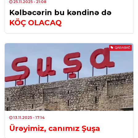
25.11.2025
- 21:08
Kəlbəcərin bu kəndinə də
KÖÇ OLACAQ
QARABAĞ
13.11.2025
- 17:14
Ürəyimiz, canımız Şuşa