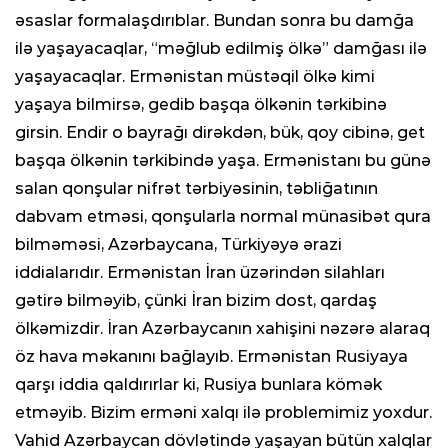
əsaslar formalaşdırıblar. Bundan sonra bu damğa
ilə yaşayacaqlar, “məğlub edilmiş ölkə” damğası ilə
yaşayacaqlar. Ermənistan müstəqil ölkə kimi
yaşaya bilmirsə, gedib başqa ölkənin tərkibinə
girsin. Endir o bayrağı dirəkdən, bük, qoy cibinə, get
başqa ölkənin tərkibində yaşa. Ermənistanı bu günə
salan qonşular nifrət tərbiyəsinin, təbliğatının
dabvam etməsi, qonşularla normal münasibət qura
bilməməsi, Azərbaycana, Türkiyəyə ərazi
iddialarıdır. Ermənistan İran üzərindən silahları
gətirə bilməyib, çünki İran bizim dost, qardaş
ölkəmizdir. İran Azərbaycanın xahişini nəzərə alaraq
öz hava məkanını bağlayıb. Ermənistan Rusiyaya
qarşı iddia qaldırırlar ki, Rusiya bunlara kömək
etməyib. Bizim erməni xalqı ilə problemimiz yoxdur.
Vahid Azərbaycan dövlətində yaşayan bütün xalqlar