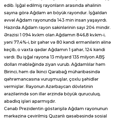
edib. İşğal edilmiş rayonların arasında əhalinin
sayına görə Ağdam ən böyük rayondur. İşğaldan
əvvəl Ağdam rayonunda 143 min insan yaşayırdı.
Hazırda Ağdam rayon sakinlərinin sayı 204 mindir.
Ərazisi 1 094 kv.km olan Ağdamın 846,8 kv.km-i,
yəni 77,4%-i, bir şəhər və 80 kəndi ermənilərin əlinə
keçib, o vaxta qədər Ağdamın 1 şəhər, 124 kəndi
vardı. Bu işğal rayona 13 milyard 135 milyon ABŞ
dolları məbləğində ziyan vurub. Ağdamlılar həm
Birinci, həm də İkinci Qarabağ müharibəsində
qəhrəmancasına vuruşmuşlar, çoxlu şəhidlər
vermişlər. Rayonun Azərbaycan dövlətinin
ərazilərində son illər ərzində böyük quruculuq,
abadlıq işləri aparmışdır.
Cənab Prezidentin göstərişilə Ağdam rayonunun
mərkəzinə çevirilmiş Quzanlı qəsəbəsində sosial