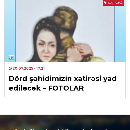
QARABAĞ
20.07.2025
- 17:21
Dörd şəhidimizin xatirəsi yad
ediləcək – FOTOLAR