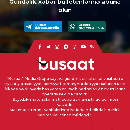
Gündəlik xəbər bülletenlərinə abunə
olun
"Busaat" Media Qrupu sayt və gündəlik bülletenlər vasitəsi ilə
siyasət, iqtisadiyyat, cəmiyyət, idman, mədəniyyət sahələri üzrə
ölkədə və dünyada baş verən ən vacib hadisələri öz oxucularına
operativ şəkildə çatdırır.
Saytdakı materialların istifadəsi zamanı istinad edilməsi
vacibdir.
Məlumat internet səhifələrində istifadə edildikdə hiperlink
vasitəsi ilə istinad mütləqdir.