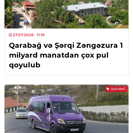
27.07.2026
- 11:16
Qarabağ və Şərqi Zəngəzura 1
milyard manatdan çox pul
qoyulub
QARABAĞ