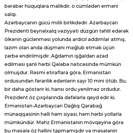
bərabər hüquqlara malikdir, o cümlədən erməni
xalqı.
Azərbaycanın gücü milili birlikdədir. Azərbaycan
Prezidenti beynəlxalq vəziyyəti düzgün təhlil edərək
ölkənin güclənməsi yolunda ardıcıl addımlar atmış,
lazım olan anda düşməni məğlub etmək üçün
zərbə endirilmişdir. Ağdamın işğaldan azad
edilməsi şanlı hərbi Qələbə nəticəsində mümkün
olmuşdur. Rəsmi etiraflara görə, Ermənistan
ordusundan fərarilik edənlərin sayı 10 mini ötüb. Bu,
bir daha göstərir ki, hansı ordu yenilməz ordudur.
Prezident öz çıxşılarında dəfələrlə qeyd edir ki,
Ermənistan-Azərbaycan Dağlıq Qarabağ
münaqişəsinin həlli həm siyasi, həm hərbi yollarla
mümkündür. Məhz Ermənistanın mövqeyinə görə
bu məsələ öz həllini tapmamışdır və məsələnin