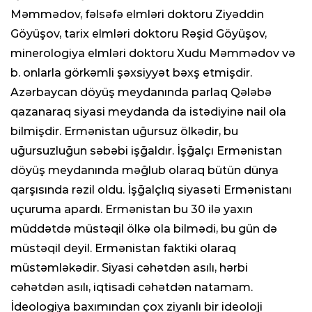
Məmmədov, fəlsəfə elmləri doktoru Ziyəddin
Göyüşov, tarix elmləri doktoru Rəşid Göyüşov,
minerologiya elmləri doktoru Xudu Məmmədov və
b. onlarla görkəmli şəxsiyyət bəxş etmişdir.
Azərbaycan döyüş meydanında parlaq Qələbə
qazanaraq siyasi meydanda da istədiyinə nail ola
bilmişdir. Ermənistan uğursuz ölkədir, bu
uğursuzluğun səbəbi işğaldır. İşğalçı Ermənistan
döyüş meydanında məğlub olaraq bütün dünya
qarşısında rəzil oldu. İşğalçlıq siyasəti Ermənistanı
uçuruma apardı. Ermənistan bu 30 ilə yaxın
müddətdə müstəqil ölkə ola bilmədi, bu gün də
müstəqil deyil. Ermənistan faktiki olaraq
müstəmləkədir. Siyasi cəhətdən asılı, hərbi
cəhətdən asılı, iqtisadi cəhətdən natamam.
İdeologiya baxımından çox ziyanlı bir ideoloji