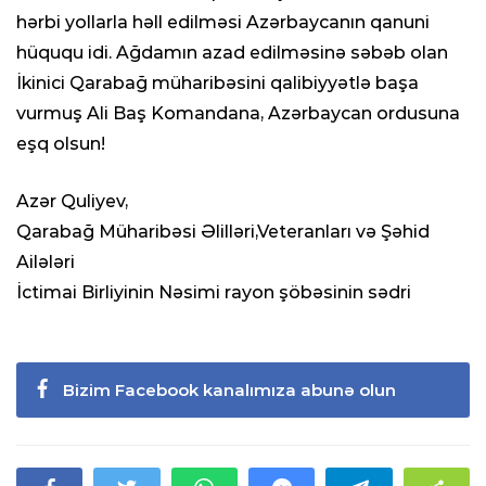
hərbi yollarla həll edilməsi Azərbaycanın qanuni
hüququ idi. Ağdamın azad edilməsinə səbəb olan
İkinici Qarabağ müharibəsini qalibiyyətlə başa
vurmuş Ali Baş Komandana, Azərbaycan ordusuna
eşq olsun!
Azər Quliyev,
Qarabağ Müharibəsi Əlilləri,Veteranları və Şəhid
Ailələri
İctimai Birliyinin Nəsimi rayon şöbəsinin sədri
Bizim Facebook kanalımıza abunə olun