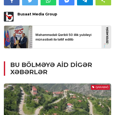
Busaat Media Group
BU BÖLMƏYƏ AID DIGƏR
XƏBƏRLƏR
QARABAĞ