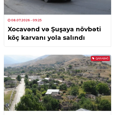
08.07.2026
- 09:25
Xocavənd və Şuşaya növbəti
köç karvanı yola salındı
QARABAĞ