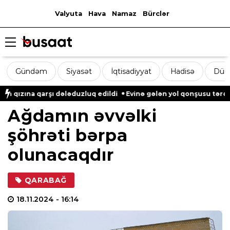
Valyuta
Hava
Namaz
Bürclər
Gündəm
Siyasət
İqtisadiyyat
Hadisə
Dün
şı dələduzluq edildi
Evinə gələn yol qonşusu tərəfindən zəbt 
Ağdamın əvvəlki
şöhrəti bərpa
olunacaqdır
QARABAĞ
18.11.2024
- 16:14