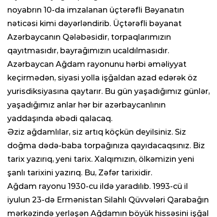
noyabrın 10-da imzalanan üçtərəfli Bəyanatın
nəticəsi kimi dəyərləndirib. Üçtərəfli bəyanat
Azərbaycanın Qələbəsidir, torpaqlarımızın
qayıtmasıdır, bayrağımızın ucaldılmasıdır.
Azərbaycan Ağdam rayonunu hərbi əməliyyat
keçirmədən, siyasi yolla işğaldan azad edərək öz
yurisdiksiyasına qaytarır. Bu gün yaşadığımız günlər,
yaşadığımız anlar hər bir azərbaycanlının
yaddaşında əbədi qalacaq.
Əziz ağdamlılar, siz artıq köçkün deyilsiniz. Siz
doğma dədə-baba torpağınıza qayıdacaqsınız. Biz
tarix yazırıq, yeni tarix. Xalqımızın, ölkəmizin yeni
şanlı tarixini yazırıq. Bu, Zəfər tarixidir.
Ağdam rayonu 1930-cu ildə yaradılıb. 1993-cü il
iyulun 23-də Ermənistan Silahlı Qüvvələri Qarabağın
mərkəzində yerləşən Ağdamın böyük hissəsini işğal