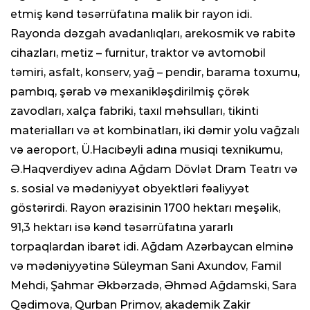
etmiş kənd təsərrüfatına malik bir rayon idi.
Rayonda dəzgah avadanlıqları, arekosmik və rabitə
cihazları, metiz – furnitur, traktor və avtomobil
təmiri, asfalt, konserv, yağ – pendir, barama toxumu,
pambıq, şərab və mexanikləşdirilmiş çörək
zavodları, xalça fabriki, taxıl məhsulları, tikinti
materialları və ət kombinatları, iki dəmir yolu vağzalı
və aeroport, Ü.Hacıbəyli adına musiqi texnikumu,
Ə.Haqverdiyev adına Ağdam Dövlət Dram Teatrı və
s. sosial və mədəniyyət obyektləri fəaliyyət
göstərirdi. Rayon ərazisinin 1700 hektarı meşəlik,
91,3 hektarı isə kənd təsərrüfatına yararlı
torpaqlardan ibarət idi. Ağdam Azərbaycan elminə
və mədəniyyətinə Süleyman Sani Axundov, Famil
Mehdi, Şahmar Əkbərzadə, Əhməd Ağdamski, Sara
Qədimova, Qurban Primov, akademik Zakir