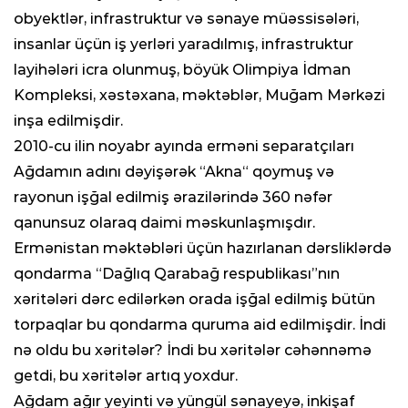
obyektlər, infrastruktur və sənaye müəssisələri,
insanlar üçün iş yerləri yaradılmış, infrastruktur
layihələri icra olunmuş, böyük Olimpiya İdman
Kompleksi, xəstəxana, məktəblər, Muğam Mərkəzi
inşa edilmişdir.
2010-cu ilin noyabr ayında erməni separatçıları
Ağdamın adını dəyişərək “Akna“ qoymuş və
rayonun işğal edilmiş ərazilərində 360 nəfər
qanunsuz olaraq daimi məskunlaşmışdır.
Ermənistan məktəbləri üçün hazırlanan dərsliklərdə
qondarma “Dağlıq Qarabağ respublikası”nın
xəritələri dərc edilərkən orada işğal edilmiş bütün
torpaqlar bu qondarma quruma aid edilmişdir. İndi
nə oldu bu xəritələr? İndi bu xəritələr cəhənnəmə
getdi, bu xəritələr artıq yoxdur.
Ağdam ağır yeyinti və yüngül sənayeyə, inkişaf