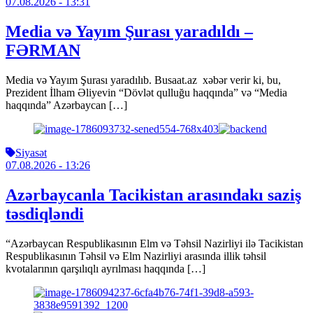
07.08.2026
- 13:31
Media və Yayım Şurası yaradıldı –
FƏRMAN
Media və Yayım Şurası yaradılıb. Busaat.az xəbər verir ki, bu,
Prezident İlham Əliyevin “Dövlət qulluğu haqqında” və “Media
haqqında” Azərbaycan […]
Siyasət
07.08.2026
- 13:26
Azərbaycanla Tacikistan arasındakı saziş
təsdiqləndi
“Azərbaycan Respublikasının Elm və Təhsil Nazirliyi ilə Tacikistan
Respublikasının Təhsil və Elm Nazirliyi arasında illik təhsil
kvotalarının qarşılıqlı ayrılması haqqında […]