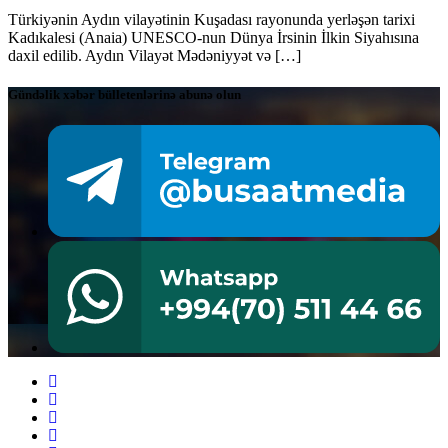
Türkiyənin Aydın vilayətinin Kuşadası rayonunda yerləşən tarixi
Kadıkalesi (Anaia) UNESCO-nun Dünya İrsinin İlkin Siyahısına
daxil edilib. Aydın Vilayət Mədəniyyət və […]
Gündəlik xəbər bülletenlərinə abunə olun