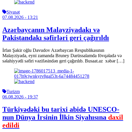
Siyasət
07.08.2026
- 13:21
Azərbaycanın Malayziyadakı və
Pakistandakı səfirləri geri çağırıldı
İrfan Şakir oğlu Davudov Azərbaycan Respublikasının
Malayziyada, eyni zamanda Bruney Darüssalamda fövqəladə və
səlahiyyətli səfiri vəzifəsindən geri çağırılıb. Busaat.az xəbər […]
Turizm
06.08.2026
- 19:37
Türkiyədəki bu tarixi abidə UNESCO-
nun Dünya İrsinin İlkin Siyahısına
daxil
edildi