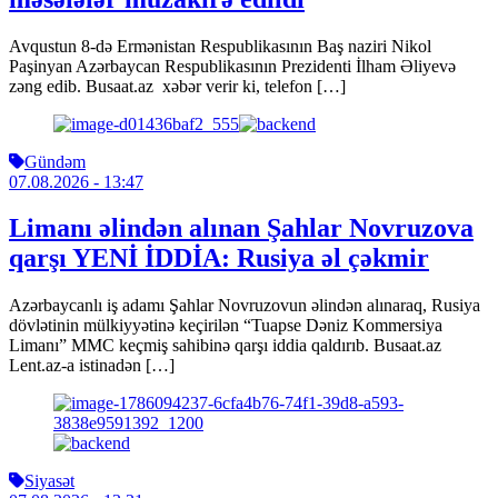
Avqustun 8-də Ermənistan Respublikasının Baş naziri Nikol
Paşinyan Azərbaycan Respublikasının Prezidenti İlham Əliyevə
zəng edib. Busaat.az xəbər verir ki, telefon […]
Gündəm
07.08.2026
- 13:47
Limanı əlindən alınan Şahlar Novruzova
qarşı YENİ İDDİA: Rusiya əl çəkmir
Azərbaycanlı iş adamı Şahlar Novruzovun əlindən alınaraq, Rusiya
dövlətinin mülkiyyətinə keçirilən “Tuapse Dəniz Kommersiya
Limanı” MMC keçmiş sahibinə qarşı iddia qaldırıb. Busaat.az
Lent.az-a istinadən […]
Siyasət