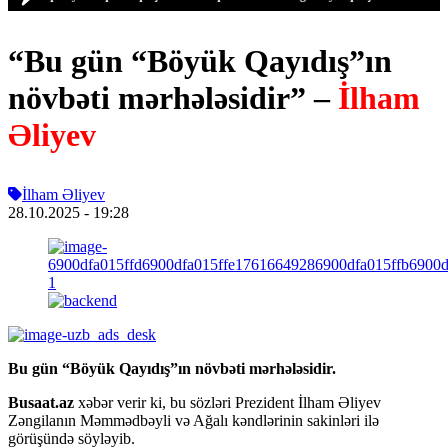
“Bu gün “Böyük Qayıdış”ın
növbəti mərhələsidir” –
İlham
Əliyev
İlham Əliyev
28.10.2025
- 19:28
Bu gün “Böyük Qayıdış”ın növbəti mərhələsidir.
Busaat.az
xəbər verir ki, bu sözləri Prezident İlham Əliyev
Zəngilanın Məmmədbəyli və Ağalı kəndlərinin sakinləri ilə
görüşündə söyləyib.