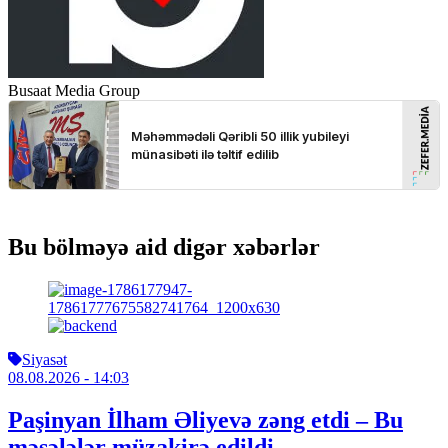
Busaat Media Group
Bu bölməyə aid digər xəbərlər
Siyasət
08.08.2026
- 14:03
Paşinyan İlham Əliyevə zəng etdi – Bu
məsələlər müzakirə edildi