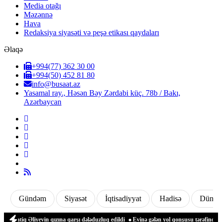
Media otağı
Məzənnə
Hava
Redaksiya siyasəti və peşə etikası qaydaları
Əlaqə
+994(77) 362 30 00
+994(50) 452 81 80
info@busaat.az
Yasamal ray., Həsən Bəy Zərdabi küç. 78b / Bakı,
Azərbaycan
Gündəm
Siyasət
İqtisadiyyat
Hadisə
Dünya
tiq Əliyevin qızına qarşı dələduzluq edildi
Evinə gələn yol qonşusu tərəfindən zəb