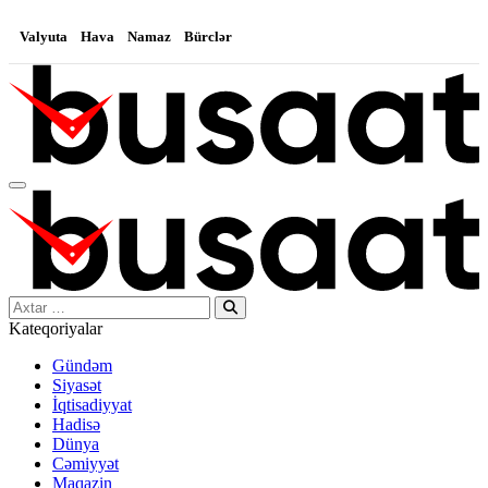
Valyuta
Hava
Namaz
Bürclər
Search…
Kateqoriyalar
Gündəm
Siyasət
İqtisadiyyat
Hadisə
Dünya
Cəmiyyət
Maqazin