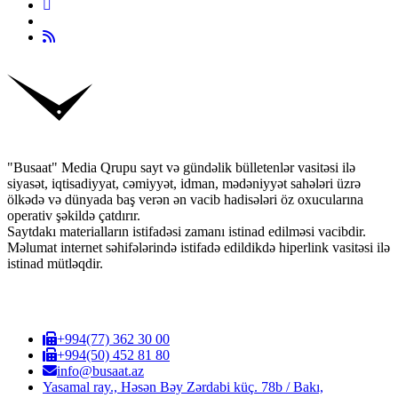
"Busaat" Media Qrupu sayt və gündəlik bülletenlər vasitəsi ilə
siyasət, iqtisadiyyat, cəmiyyət, idman, mədəniyyət sahələri üzrə
ölkədə və dünyada baş verən ən vacib hadisələri öz oxucularına
operativ şəkildə çatdırır.
Saytdakı materialların istifadəsi zamanı istinad edilməsi vacibdir.
Məlumat internet səhifələrində istifadə edildikdə hiperlink vasitəsi ilə
istinad mütləqdir.
+994(77) 362 30 00
+994(50) 452 81 80
info@busaat.az
Yasamal ray., Həsən Bəy Zərdabi küç. 78b / Bakı,