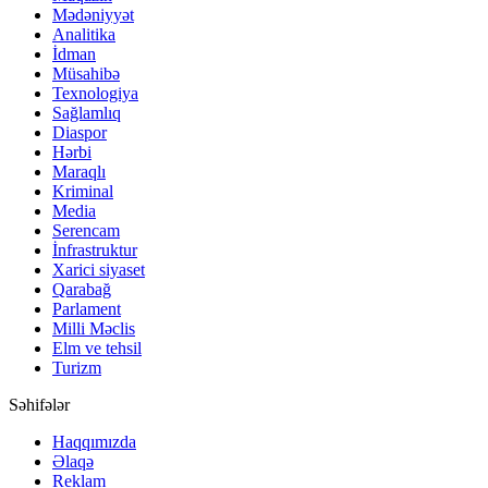
Mədəniyyət
Analitika
İdman
Müsahibə
Texnologiya
Sağlamlıq
Diaspor
Hərbi
Maraqlı
Kriminal
Media
Serencam
İnfrastruktur
Xarici siyaset
Qarabağ
Parlament
Milli Məclis
Elm ve tehsil
Turizm
Səhifələr
Haqqımızda
Əlaqə
Reklam