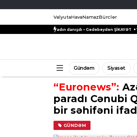
Valyuta
Hava
Namaz
Bürclər
zəbt edilən qadın danışdı – Gədəbəydən ŞİKAYƏT
“Ganjavi Holdin
Gündəm
Siyasət
“Euronews”:
Azə
paradı Cənubi Q
bir səhifəni ifa
GÜNDƏM