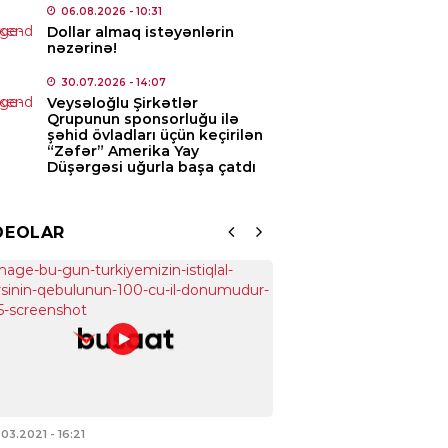
ədlərinin etibarlı mühafizəsini təmin edən,
06.08.2026
- 10:31
-gündüz, […]
5.08.2026
- 11:15
Dollar almaq istəyənlərin
nəzərinə!
MINAL
30.07.2026
- 14:07
ayətdə şübhəli bilinən 40 nəfər
Veysəloğlu Şirkətlər
lanıldı
Qrupunun sponsorluğu ilə
şəhid övladları üçün keçirilən
5.08.2026
- 11:08
“Zəfər” Amerika Yay
Düşərgəsi uğurla başa çatdı
IYYƏT
 sürücülərə müraciət etdi
DEOLAR
5.08.2026
- 11:05
IYYƏT
rbaycanda donuzlarla bağlı
itorinqlər keçiriləcək
5.08.2026
- 10:07
AN
.03.2021
- 16:21
02.03.2021
- 13:03
pionlar Liqası: “Sabah”