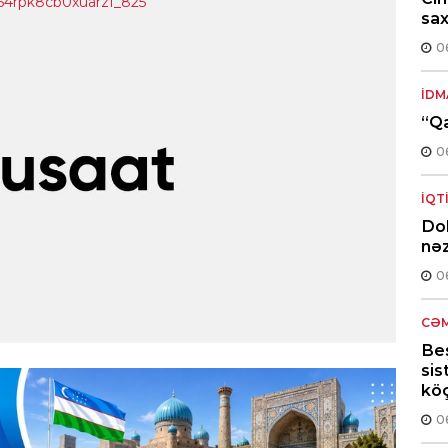
sax
0
İDM
“Q
0
İQT
Dol
nəz
0
CƏM
Beş
sis
kö
0