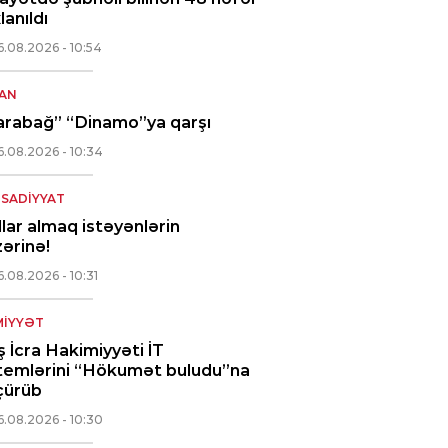
lanıldı
6.08.2026
- 10:54
AN
arabağ” “Dinamo”ya qarşı
6.08.2026
- 10:34
ISADIYYAT
lar almaq istəyənlərin
ərinə!
6.08.2026
- 10:31
IYYƏT
 İcra Hakimiyyəti İT
temlərini “Hökumət buludu”na
çürüb
6.08.2026
- 10:30