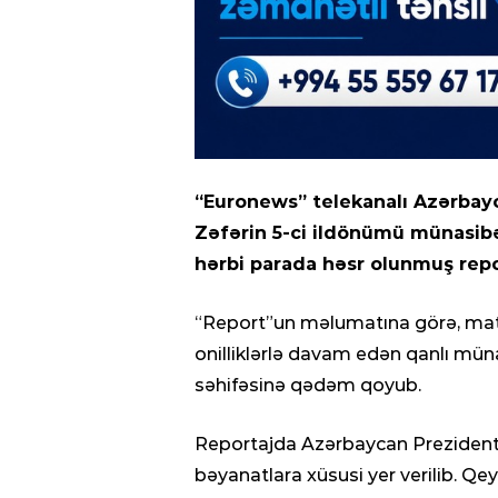
“Euronews” telekanalı Azərbay
Zəfərin 5-ci ildönümü münasibə
hərbi parada həsr olunmuş repor
“Report”un məlumatına görə, materi
onilliklərlə davam edən qanlı müna
səhifəsinə qədəm qoyub.
Reportajda Azərbaycan Prezidenti
bəyanatlara xüsusi yer verilib. Qeyd