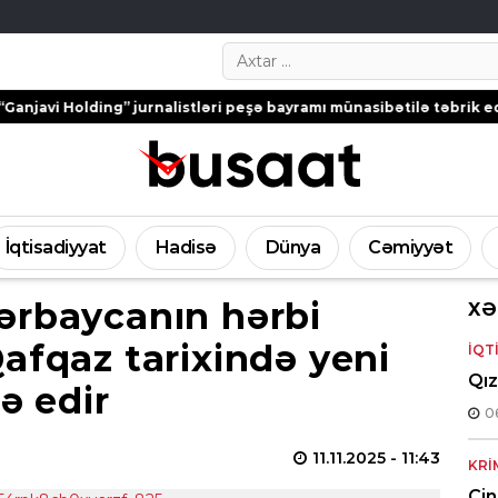
Search…
g” jurnalistləri peşə bayramı münasibətilə təbrik edib – FOTOLAR
İqtisadiyyat
Hadisə
Dünya
Cəmiyyət
rbaycanın hərbi
XƏ
afqaz tarixində yeni
İQT
Qız
də edir
0
11.11.2025
- 11:43
KRI
Cin