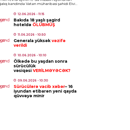
alıq kəndində Vətən müharibəsi şəhidi Elvin
NYA
ovun 13 yaşlı oğlu Ayhan Əzizov faciəvi […]
n sahillərində yük gəmisi
12.06.2026
- 11:15
şə tutulub
Bakıda 18 yaşlı şagird
hoteldə
ÖLÜBMÜŞ
4.08.2026
- 10:43
11.06.2026
- 10:50
Generala yüksək
vəzifə
MINAL
verildi
ayətdə şübhəli bilinən 18 nəfər
lanıldı
10.06.2026
- 10:10
Ölkədə bu yaşdan sonra
4.08.2026
- 10:41
sürücülük
vəsiqəsi
VERİLMƏYƏCƏK?
ISƏ
09.06.2026
- 10:30
zovnada dənizdə batan
Sürücülərə vacib xəbər
– 16
iyundan etibarən yeni qayda
lanın meyiti tapıldı
qüvvəyə minir
4.08.2026
- 10:39
IAL
rbaycanda sığorta olunanlar
sığortalılarla bağlı yeni qayda