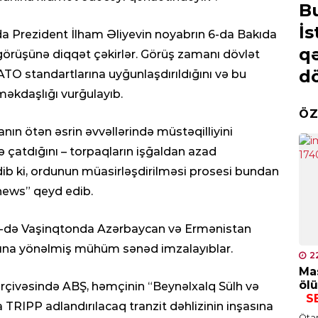
ayden
Lavrovun Qarabağ
B
“Or
n gedə
mesajı:
Rusiya məxfi
İs
nda Prezident İlham Əliyevin noyabrın 6-da Bakıda
0
O
planını işə salır?
qə
rüşünə diqqət çəkirlər. Görüş zamanı dövlət
SOS
d
O standartlarına uyğunlaşdırıldığını və bu
Bak
məkdaşlığı vurğulayıb.
ayr
ÖZ
açı
ın ötən əsrin əvvəllərində müstəqilliyini
0
çatdığını – torpaqların işğaldan azad
İQT
b ki, ordunun müasirləşdirilməsi prosesi bundan
Qız
news” qeyd edib.
0
n 8-də Vaşinqtonda Azərbaycan və Ermənistan
MƏ
rpasına yönəlmiş mühüm sənəd imzalayıblar.
2
Cek
Mas
çək
ölü
ərçivəsində ABŞ, həmçinin “Beynəlxalq Sülh və
S
0
TRIPP adlandırılacaq tranzit dəhlizinin inşasına
Ötən