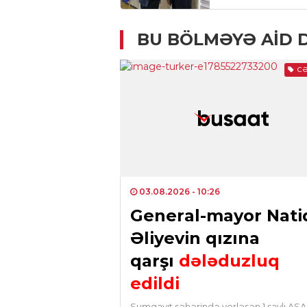
BU BÖLMƏYƏ AID 
CƏ
03.08.2026
- 10:26
General-mayor Nati
Əliyevin qızına
qarşı
dələduzluq
edildi
Sumqayıt şəhərində yerləşən 1 saylı AS