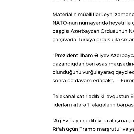
Paşinyan: “B
gəldisə, Puti
Materialın müəllifləri, eyni zama
bilər” – VİDE
NATO-nun nümayəndə heyəti ilə gö
başçısı Azərbaycan Ordusunun NAT
çərçivədə Türkiyə ordusu ilə sıx ə
“Prezident İlham Əliyev Azərbaycan
qazandıqdan bəri əsas məqsədinə 
olunduğunu vurğulayaraq qeyd edi
sonra da davam edəcək”, – “Euro
Telekanal xatırladıb ki, avqustu
liderləri ikitərəfli əlaqələrin bə
“Ağ Ev bəyan edib ki, razılaşma ç
Rifah üçün Tramp marşrutu” və ya 