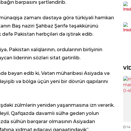
sərh
abağın bərpasını şərtləndirib.
gecə
0
münaqişə zamanı dəstəyə görə türkiyəli həmkarı
KRI
nın Baş naziri Şahbaz Şərifə təşəkkürünü
Cin
sax
k dəfə Pakistan hərbçiləri də iştirak edib.
0
ə, Pakistan xalqlarının, ordularının birliyinin
CƏM
an liderinin sözləri sitat gətirilib.
DYP
VI
0
ndə bəyan edib ki, Vətən müharibəsi Asiyada və
yişib və bölgə üçün yeni bir dövrün qapılarını
CƏM
Azə
mon
işdəki zülmlərin yenidən yaşanmasına izn verərik.
0
q deyil, Qafqazda davamlı sülhə gedən yolun
azda sülhün bərqərar olmasının Asiyadan
İDM
02.12.2022
- 00:10
14
fahına xidmət edəcəyi qənaətindəyik”.
Çem