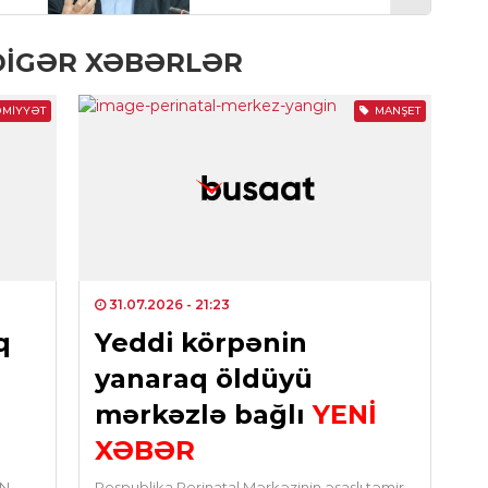
0
DIGƏR XƏBƏRLƏR
CƏM
Göm
MIYYƏT
MANŞET
0
SIY
Əli
0
İQT
31.07.2026
- 21:23
Az
q
Yeddi körpənin
ko
yanaraq öldüyü
0
mərkəzlə bağlı
YENİ
SIY
XƏBƏR
Rəq
Naz
AN
Respublika Perinatal Mərkəzinin əsaslı təmir