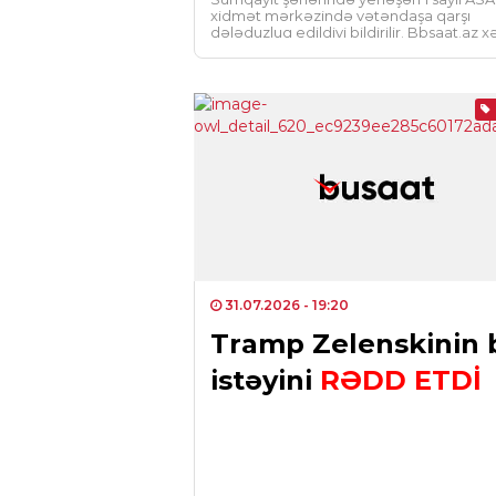
xidmət mərkəzində vətəndaşa qarşı
dələduzluq edildiyi bildirilir. Bbsaat.az 
verir ki, bu barədə Medialive.az-a […]
31.07.2026
- 19:20
Tramp Zelenskinin 
istəyini
RƏDD ETDİ