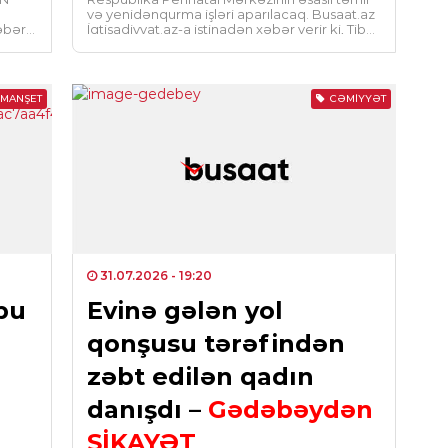
və yenidənqurma işləri aparılacaq. Busaat.az
mü
xəbər
İqtisadiyyat.az-a istinadən xəbər verir ki, Tibbi
Ərazi Bölmələrini İdarəetmə Birliyinin […]
0
SIY
MANŞET
CƏMIYYƏT
Avt
hər
0
ELM
Ba
müv
31.07.2026
- 19:20
0
bu
Evinə gələn yol
qonşusu tərəfindən
SIY
Pre
zəbt edilən qadın
mal
danışdı –
Gədəbəydən
Pro
ŞİKAYƏT
0