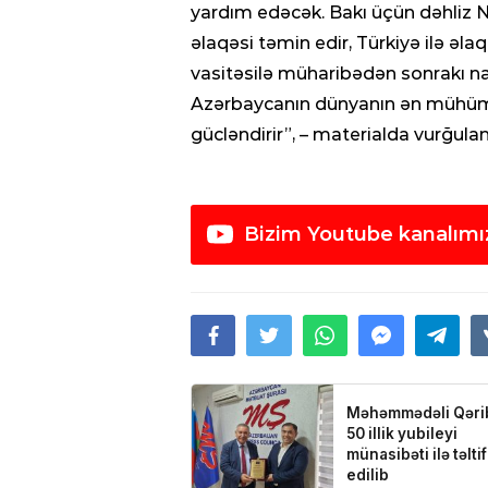
yardım edəcək. Bakı üçün dəhliz N
əlaqəsi təmin edir, Türkiyə ilə əla
vasitəsilə müharibədən sonrakı na
Azərbaycanın dünyanın ən mühüm 
gücləndirir”, – materialda vurğulan
Bizim Youtube kanalımı