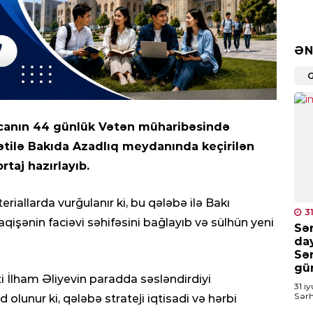
DÜ
Yen
ild
ƏN
0
SER
Rus
canın 44 günlük Vətən müharibəsində
edi
tilə Bakıda Azadlıq meydanında keçirilən
0
taj hazırlayıb.
CƏM
allarda vurğulanır ki, bu qələbə ilə Bakı
Vüs
3
təy
qişənin faciəvi səhifəsini bağlayıb və sülhün yeni
Sə
da
0
Sə
gü
DÜ
 İlham Əliyevin paradda səsləndirdiyi
31 i
2 a
Sərh
 olunur ki, qələbə strateji iqtisadi və hərbi
ol
əlam