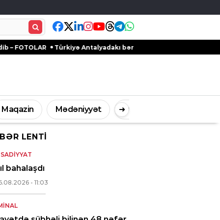
Türkiyə Antalyadakı bərpa olunan qədim məkanlarla mədəni irsi
Maqazin
Mədəniyyət
➜
Digər
BƏR LENTI
İdman
Müsahibə
ISADIYYAT
ıl bahalaşdı
6.08.2026
- 11:03
MINAL
ayətdə şübhəli bilinən 48 nəfər