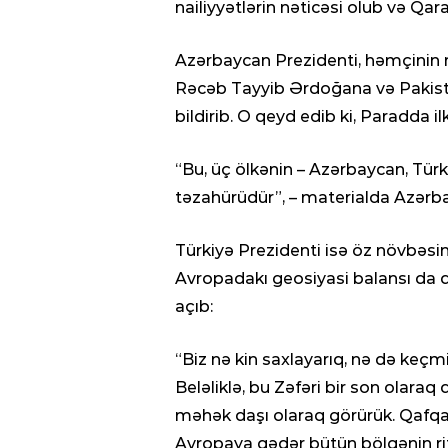
nailiyyətlərin nəticəsi olub və Qar
Azərbaycan Prezidenti, həmçinin 
Rəcəb Tayyib Ərdoğana və Pakista
bildirib. O qeyd edib ki, Paradda il
“Bu, üç ölkənin – Azərbaycan, Türkiy
təzahürüdür”, – materialda Azərbayc
Türkiyə Prezidenti isə öz növbəsi
Avropadakı geosiyasi balansı da də
açıb:
“Biz nə kin saxlayarıq, nə də keçm
Beləliklə, bu Zəfəri bir son olara
məhək daşı olaraq görürük. Qafq
30.01.2021
- 04:56
Avropaya qədər bütün bölgənin ri