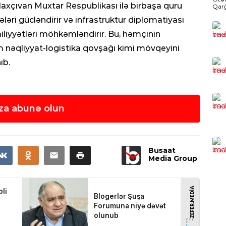
axçıvan Muxtar Respublikası ilə birbaşa quru
Qarğ
DÜ
Əziz
qələri gücləndirir və infrastruktur diplomatiyası
Oma
atə
iliyyətləri möhkəmləndirir. Bu, həmçinin
nəqliyyat-logistika qovşağı kimi mövqeyini
0
ıb.
KRI
Cin
sax
za abunə olun
0
HAD
Bu
Busaat
Rus
Media Group
0
SOS
Azə
və 